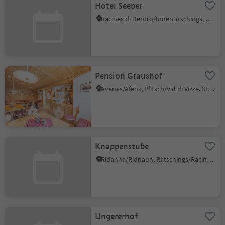
Hotel Seeber
Racines di Dentro/Innerratschings, Ratschings/Racines, Sterzing/Vipiteno and environs
Pension Graushof
Avenes/Afens, Pfitsch/Val di Vizze, Sterzing/Vipiteno and environs
Knappenstube
Ridanna/Ridnaun, Ratschings/Racines, Sterzing/Vipiteno and environs
Ungererhof