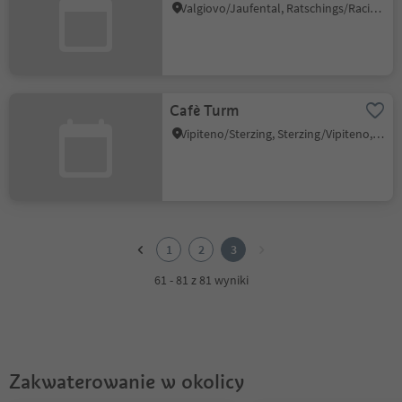
Valgiovo/Jaufental, Ratschings/Racines, Sterzing/Vipiteno and environs
Cafè Turm
Vipiteno/Sterzing, Sterzing/Vipiteno, Sterzing/Vipiteno and environs
1
2
1
2
3
3
61 - 81 z 81 wyniki
Zakwaterowanie w okolicy