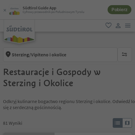
Südtirol Guide App
Pobierz
Cyfrowy przewodnik po Południowym Tyrolu
lin
ulubione
link uży
Sterzing/Vipiteno i okolice
brak ak
Restauracje i Gospody w
Sterzing i Okolice
Odkryj kulinarne bogactwo regionu Sterzing i okolice. Odwiedź lo
się z serdeczną gościnnością.
81
Wyniki