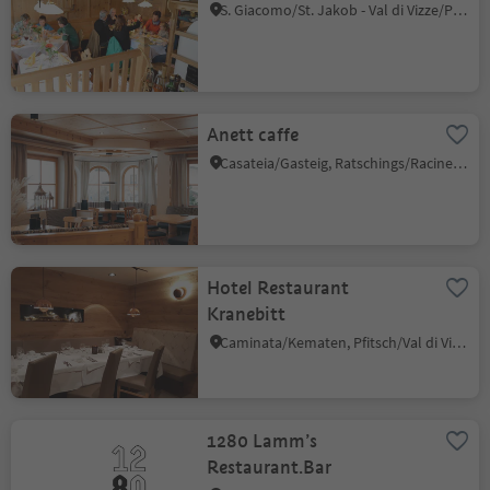
S. Giacomo/St. Jakob - Val di Vizze/Pfitsch, Pfitsch/Val di Vizze, Sterzing/Vipiteno and environs
Anett caffe
Casateia/Gasteig, Ratschings/Racines, Sterzing/Vipiteno and environs
Hotel Restaurant
Kranebitt
Caminata/Kematen, Pfitsch/Val di Vizze, Sterzing/Vipiteno and environs
1280 Lamm’s
Restaurant.Bar