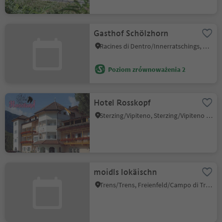
Gasthof Schölzhorn
Racines di Dentro/Innerratschings, Ratschings/Racines, Sterzing/Vipiteno and environs
Poziom zrównoważenia 2
Hotel Rosskopf
Sterzing/Vipiteno, Sterzing/Vipiteno and environs
moidls lokäischn
Trens/Trens, Freienfeld/Campo di Trens, Sterzing/Vipiteno and environs