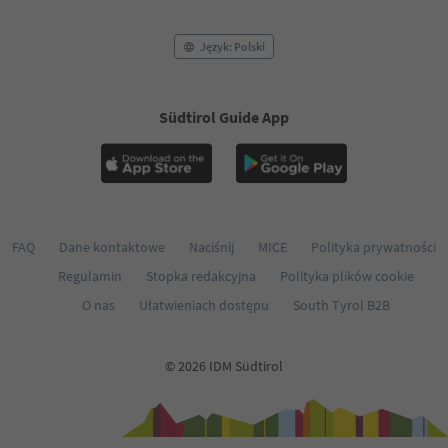
Język: Polski
Südtirol Guide App
FAQ
Dane kontaktowe
Naciśnij
MICE
Polityka prywatności
Regulamin
Stopka redakcyjna
Polityka plików cookie
O nas
Ułatwieniach dostępu
South Tyrol B2B
© 2026 IDM Südtirol