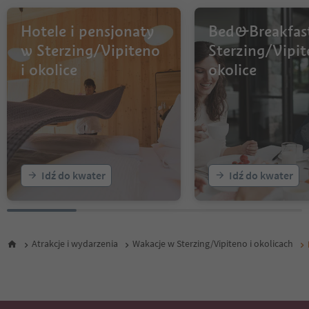
Hotele i pensjonaty
Bed&Breakfas
w Sterzing/Vipiteno
Sterzing/Vipit
i okolice
okolice
Idź do kwater
Idź do kwater
Atrakcje i wydarzenia
Wakacje w Sterzing/Vipiteno i okolicach