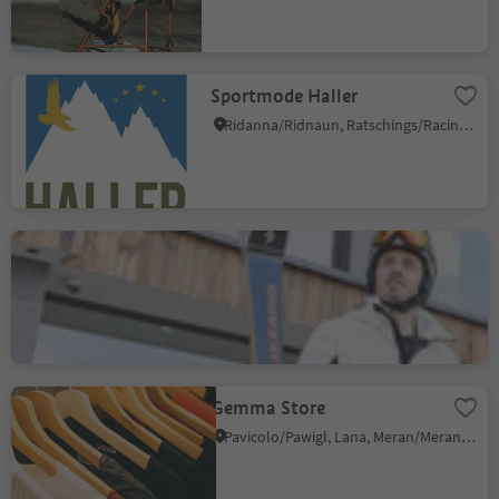
Sportmode Haller
Ridanna/Ridnaun, Ratschings/Racines, Sterzing/Vipiteno and environs
Maciaconi Sport
S.Cristina Gherdëina/S.Cristina Val Gardena/S.Cristina Gherdëina/St.Christina in Gröden, Sëlva/Selva di Val Gardena, Dolomites Region Val Gardena
Gemma Store
Pavicolo/Pawigl, Lana, Meran/Merano and environs