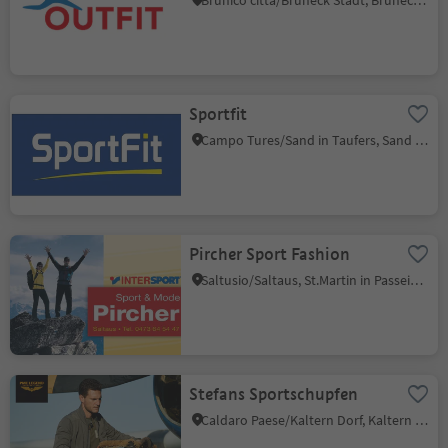
Brunico città/Bruneck Stadt, Bruneck/Brunico, Dolomites Region Kronplatz/Plan de Corones
Sportfit
Campo Tures/Sand in Taufers, Sand in Taufers/Campo Tures, Ahrntal/Valle Aurina
Pircher Sport Fashion
Saltusio/Saltaus, St.Martin in Passeier/San Martino in Passiria, Meran/Merano and environs
Stefans Sportschupfen
Caldaro Paese/Kaltern Dorf, Kaltern an der Weinstraße/Caldaro sulla Strada del Vino, Alto Adige Wine Road