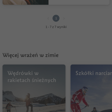
1
1
1 - 7 z 7 wyniki
Więcej wrażeń w zimie
Wędrówki w
Szkółki narciar
rakietach śnieżnych