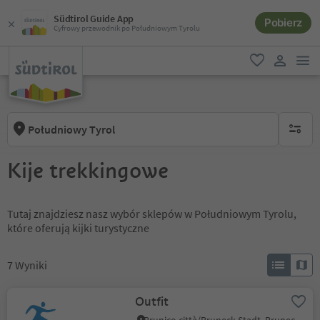
Südtirol Guide App
Pobierz
Cyfrowy przewodnik po Południowym Tyrolu
lin
ulubione
link uży
Południowy Tyrol
brak ak
Kije trekkingowe
Tutaj znajdziesz nasz wybór sklepów w Południowym Tyrolu,
które oferują kijki turystyczne
7
Wyniki
Outfit