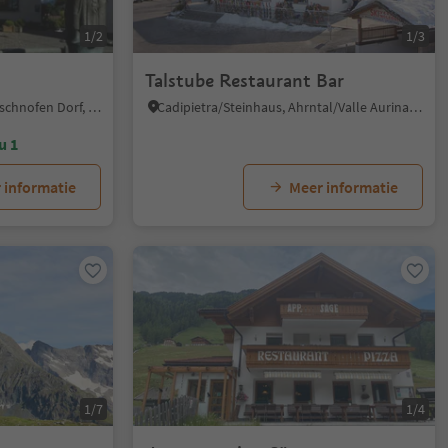
1/2
1/3
Talstube Restaurant Bar
Nova Ponente Centro/Deutschnofen Dorf, Deutschnofen/Nova Ponente, Dolomites Region Eggental
Cadipietra/Steinhaus, Ahrntal/Valle Aurina, Ahrntal/Valle Aurina
u 1
 informatie
Meer informatie
1/7
1/4