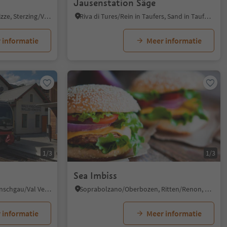
Jausenstation Säge
Sasso/Stein, Pfitsch/Val di Vizze, Sterzing/Vipiteno and environs
Riva di Tures/Rein in Taufers, Sand in Taufers/Campo Tures, Ahrntal/Valle Aurina
 informatie
Meer informatie
1/3
1/3
Sea Imbiss
Malles/Mals, Mals/Malles, Vinschgau/Val Venosta
Soprabolzano/Oberbozen, Ritten/Renon, Bolzano/Bozen and environs
 informatie
Meer informatie