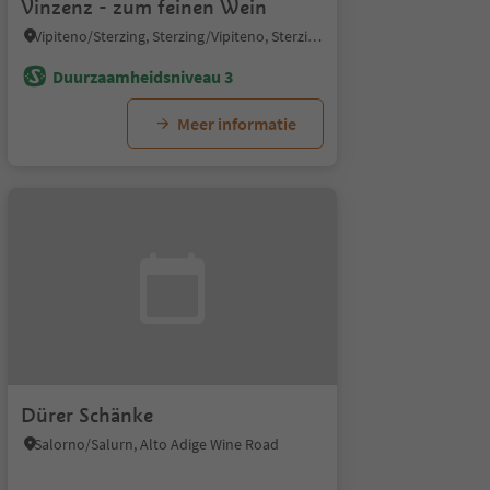
Vinzenz - zum feinen Wein
Vipiteno/Sterzing, Sterzing/Vipiteno, Sterzing/Vipiteno and environs
Duurzaamheidsniveau 3
Meer informatie
Dürer Schänke
Salorno/Salurn, Alto Adige Wine Road