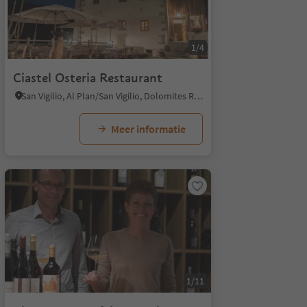
1/4
Ciastel Osteria Restaurant
San Vigilio, Al Plan/San Vigilio, Dolomites Region Kronplatz/Plan de Corones
Meer informatie
1/11