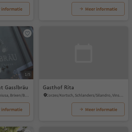
 informatie
Meer informatie
1/5
t Gasslbräu
Gasthof Rita
Chiusa/Klausen, Klausen/Chiusa, Brixen/Bressanone and environs
Corzes/Kortsch, Schlanders/Silandro, Vinschgau/Val Venosta
 informatie
Meer informatie