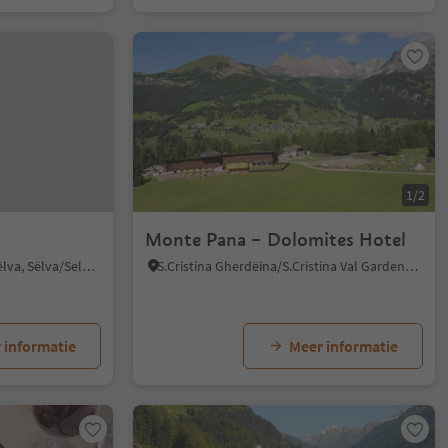
1/2
Monte Pana – Dolomites Hotel
Selva/Sëlva/Wolkenstein/Sëlva, Sëlva/Selva di Val Gardena, Dolomites Region Val Gardena
S.Cristina Gherdëina/S.Cristina Val Gardena/S.Cristina Gherdëina/St.Christina in Gröden, S.Crestina Gherdëina/Santa Cristina Val Gardana, Dolomites Region Val Gardena
 informatie
Meer informatie