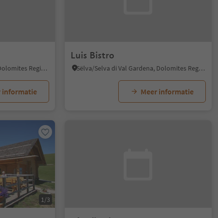
Luis Bistro
Corvara/Corvara, Corvara, Dolomites Region Alta Badia
Sëlva/Selva di Val Gardena, Dolomites Region Val Gardena
 informatie
Meer informatie
1/3