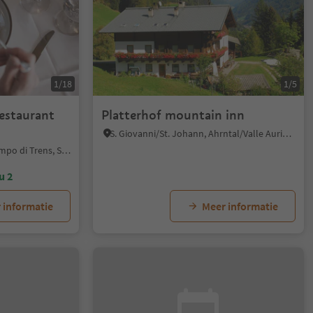
1/18
1/5
estaurant
Platterhof mountain inn
S. Giovanni/St. Johann, Ahrntal/Valle Aurina, Ahrntal/Valle Aurina
Mules/Mauls, Freienfeld/Campo di Trens, Sterzing/Vipiteno and environs
u 2
 informatie
Meer informatie