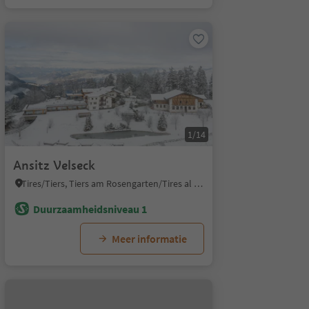
1/14
Ansitz Velseck
Tires/Tiers, Tiers am Rosengarten/Tires al Catinaccio, Dolomites Region Seiser Alm
Duurzaamheidsniveau 1
Meer informatie