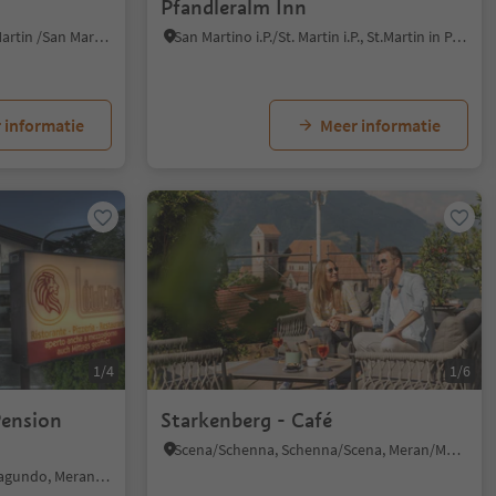
Pfandleralm Inn
Antermoia/Untermoj, San Martin /San Martino, Dolomites Region Kronplatz/Plan de Corones
San Martino i.P./St. Martin i.P., St.Martin in Passeier/San Martino in Passiria, Meran/Merano and environs
 informatie
Meer informatie
1/4
1/6
Pension
Starkenberg - Café
Scena/Schenna, Schenna/Scena, Meran/Merano and environs
Lagundo/Algund, Algund/Lagundo, Meran/Merano and environs