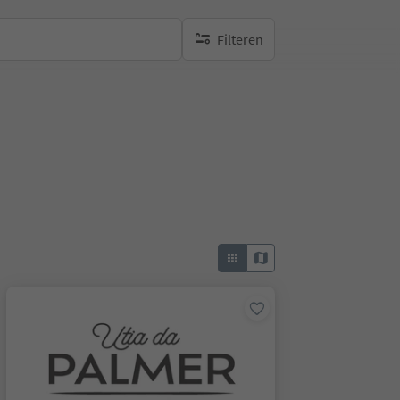
Filteren
geen actieve filters