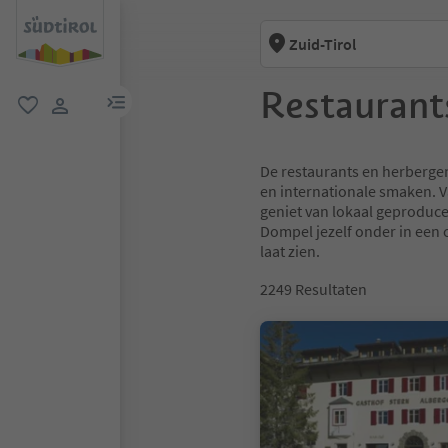
Zuid-Tirol
Restaurant
menulink
favoriet
gebruikerslink
De restaurants en herbergen 
en internationale smaken. V
geniet van lokaal geproduce
Dompel jezelf onder in een c
laat zien.
2249
Resultaten