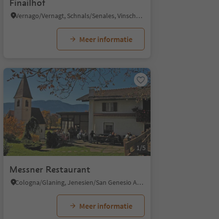
Finailhof
Vernago/Vernagt, Schnals/Senales, Vinschgau/Val Venosta
Meer informatie
1/5
Messner Restaurant
Cologna/Glaning, Jenesien/San Genesio Atesino, Bolzano/Bozen and environs
Meer informatie