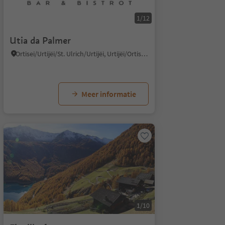
1/12
Utia da Palmer
Ortisei/Urtijëi/St. Ulrich/Urtijëi, Urtijëi/Ortisei, Dolomites Region Val Gardena
Meer informatie
1/10