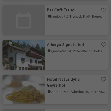
Bar Cafè Traudi
Brunico città/Bruneck Stadt, Bruneck/Brunico, Dolomites Region Kronplatz/Plan de Corones
Albergo Signaterhof
Signato/Signat, Ritten/Renon, Bolzano/Bozen and environs
Hotel Naturidylle
Geyrerhof
Soprabolzano/Oberbozen, Ritten/Renon, Bolzano/Bozen and environs