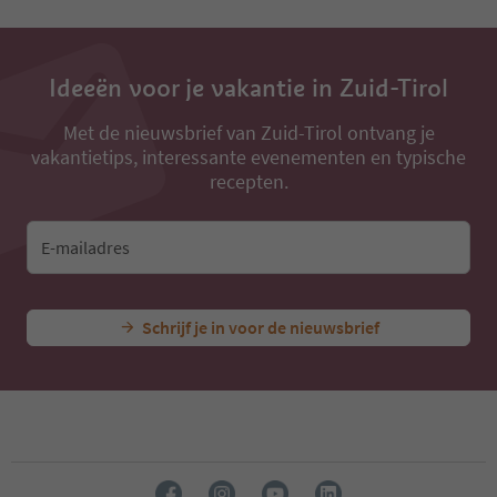
13
14
15
16
Ideeën voor je vakantie in Zuid-Tirol
17
18
Met de nieuwsbrief van Zuid-Tirol ontvang je
19
vakantietips, interessante evenementen en typische
20
recepten.
21
22
23
E-mailadres
24
25
26
27
Schrijf je in voor de nieuwsbrief
28
29
30
31
32
33
34