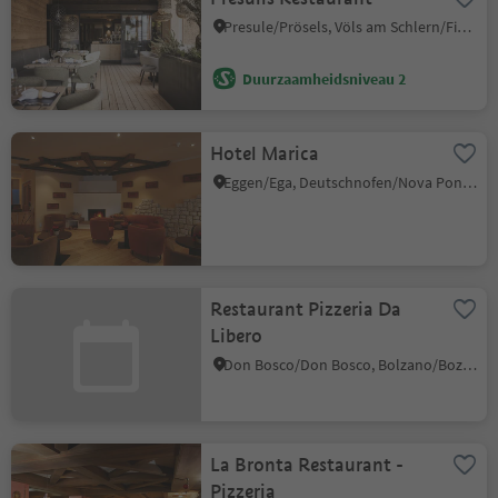
Presule/Prösels, Völs am Schlern/Fiè allo Sciliar, Dolomites Region Seiser Alm
Duurzaamheidsniveau 2
Hotel Marica
Eggen/Ega, Deutschnofen/Nova Ponente, Dolomites Region Eggental
Restaurant Pizzeria Da
Libero
Don Bosco/Don Bosco, Bolzano/Bozen, Bolzano/Bozen and environs
La Bronta Restaurant -
Pizzeria