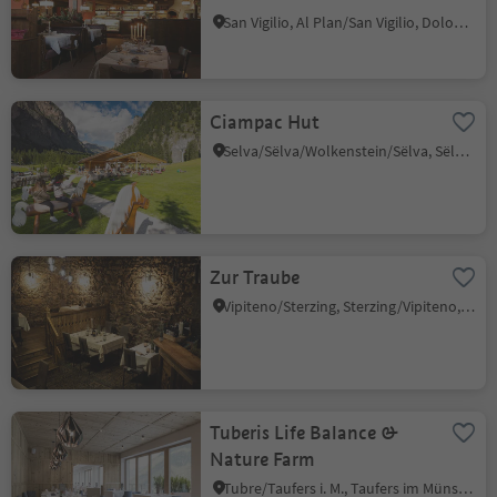
San Vigilio, Al Plan/San Vigilio, Dolomites Region Kronplatz/Plan de Corones
Ciampac Hut
Selva/Sëlva/Wolkenstein/Sëlva, Sëlva/Selva di Val Gardena, Dolomites Region Val Gardena
Zur Traube
Vipiteno/Sterzing, Sterzing/Vipiteno, Sterzing/Vipiteno and environs
Tuberis Life Balance &
Nature Farm
Tubre/Taufers i. M., Taufers im Münstertal/Tubre, Vinschgau/Val Venosta