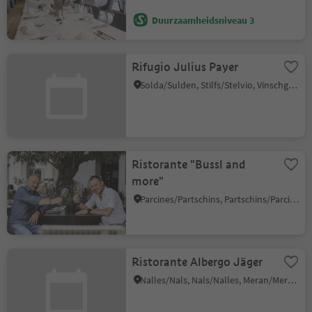
Duurzaamheidsniveau 3
Rifugio Julius Payer
Solda/Sulden, Stilfs/Stelvio, Vinschgau/Val Venosta
Ristorante "Bussl and
more"
Parcines/Partschins, Partschins/Parcines, Meran/Merano and environs
Ristorante Albergo Jäger
Nalles/Nals, Nals/Nalles, Meran/Merano and environs