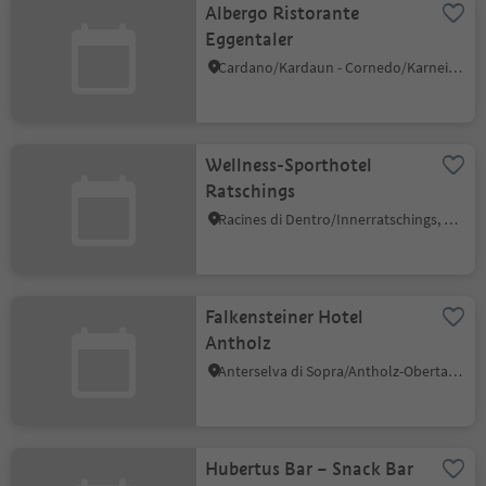
Albergo Ristorante
Eggentaler
Cardano/Kardaun - Cornedo/Karneid, Karneid/Cornedo all'Isarco, Dolomites Region Eggental
Wellness-Sporthotel
Ratschings
Racines di Dentro/Innerratschings, Ratschings/Racines, Sterzing/Vipiteno and environs
Falkensteiner Hotel
Antholz
Anterselva di Sopra/Antholz-Obertal, Rasen-Antholz/Rasun Anterselva, Dolomites Region Kronplatz/Plan de Corones
Hubertus Bar – Snack Bar