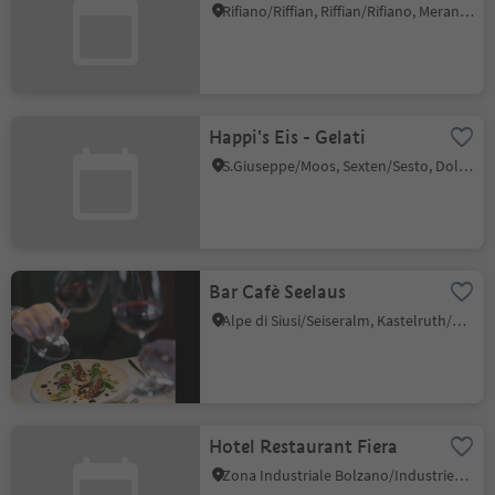
Rifiano/Riffian, Riffian/Rifiano, Meran/Merano and environs
Happi's Eis - Gelati
S.Giuseppe/Moos, Sexten/Sesto, Dolomites Region 3 Zinnen
Bar Cafè Seelaus
Alpe di Siusi/Seiseralm, Kastelruth/Castelrotto, Dolomites Region Seiser Alm
Hotel Restaurant Fiera
Zona Industriale Bolzano/Industriezone Bozen, Bolzano/Bozen, Bolzano/Bozen and environs