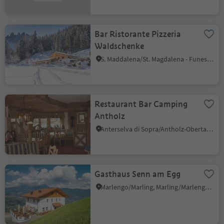
Bar Ristorante Pizzeria
Waldschenke
S. Maddalena/St. Magdalena - Funes/Villnöss, Villnöss/Funes, Dolomites Region Lüsen Villnöss
Restaurant Bar Camping
Antholz
Anterselva di Sopra/Antholz-Obertal, Rasen-Antholz/Rasun Anterselva, Dolomites Region Kronplatz/Plan de Corones
Gasthaus Senn am Egg
Marlengo/Marling, Marling/Marlengo, Meran/Merano and environs