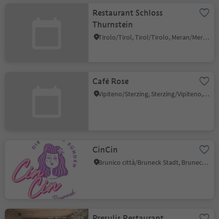
Restaurant Schloss
Thurnstein
Tirolo/Tirol, Tirol/Tirolo, Meran/Merano and environs
Café Rose
Vipiteno/Sterzing, Sterzing/Vipiteno, Sterzing/Vipiteno and environs
CinCin
Brunico città/Bruneck Stadt, Bruneck/Brunico, Dolomites Region Kronplatz/Plan de Corones
Presulis Restaurant