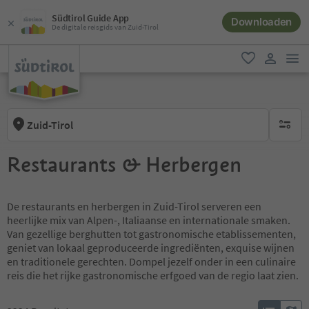
Südtirol Guide App
Downloaden
De digitale reisgids van Zuid-Tirol
men
favoriet
gebruike
Zuid-Tirol
geen act
Restaurants & Herbergen
De restaurants en herbergen in Zuid-Tirol serveren een
heerlijke mix van Alpen-, Italiaanse en internationale smaken.
Van gezellige berghutten tot gastronomische etablissementen,
geniet van lokaal geproduceerde ingrediënten, exquise wijnen
en traditionele gerechten. Dompel jezelf onder in een culinaire
reis die het rijke gastronomische erfgoed van de regio laat zien.