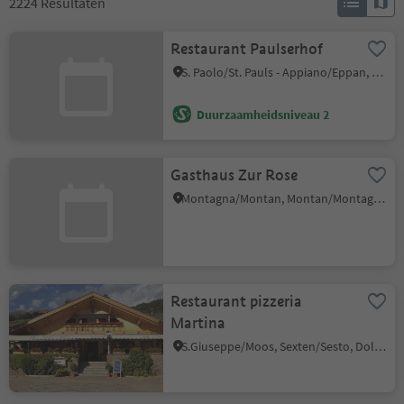
2224
Resultaten
Restaurant Paulserhof
S. Paolo/St. Pauls - Appiano/Eppan, Eppan an der Weinstaße/Appiano sulla Strada del Vino, Alto Adige Wine Road
Duurzaamheidsniveau 2
Gasthaus Zur Rose
Montagna/Montan, Montan/Montagna, Alto Adige Wine Road
Restaurant pizzeria
Martina
S.Giuseppe/Moos, Sexten/Sesto, Dolomites Region 3 Zinnen