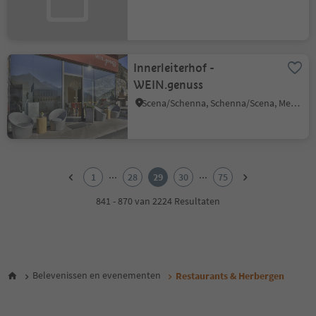
Innerleiterhof -
WEIN.genuss
Scena/Schenna, Schenna/Scena, Meran/Merano and environs
1
2
...
...
1
28
29
30
75
3
4
841 - 870 van 2224 Resultaten
5
6
7
8
9
Belevenissen en evenementen
Restaurants & Herbergen
10
11
12