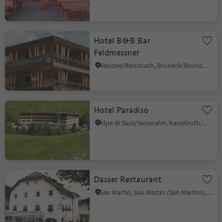
Hotel B&B Bar
Feldmessner
Riscone/Reischach, Bruneck/Brunico, Dolomites Region Kronplatz/Plan de Corones
Hotel Paradiso
Alpe di Siusi/Seiseralm, Kastelruth/Castelrotto, Dolomites Region Seiser Alm
Dasser Restaurant
San Martin, San Martin /San Martino, Dolomites Region Kronplatz/Plan de Corones