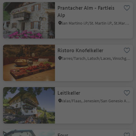
Prantacher Alm - Fartleis
Alp
San Martino i.P./St. Martin i.P., St.Martin in Passeier/San Martino in Passiria, Meran/Merano and environs
Ristoro Knofelkeller
Tarres/Tarsch, Latsch/Laces, Vinschgau/Val Venosta
Leitlkeller
Valas/Flaas, Jenesien/San Genesio Atesino, Bolzano/Bozen and environs
Four