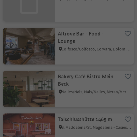
Altrove Bar - Food -
Lounge
Colfosco/Colfosco, Corvara, Dolomites Region Alta Badia
Bakery Café Bistro Mein
Beck
Nalles/Nals, Nals/Nalles, Meran/Merano and environs
Talschlusshütte 1465 m
S. Maddalena/St. Magdalena - Casies/Gsies, Gsies/Valle di Casies