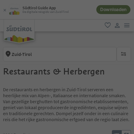
Südtirol Guide App
Downloaden
De digitale reisgids van Zuid-Tirol
men
favoriet
gebruike
Zuid-Tirol
geen act
Restaurants & Herbergen
De restaurants en herbergen in Zuid-Tirol serveren een
heerlijke mix van Alpen-, Italiaanse en internationale smaken.
Van gezellige berghutten tot gastronomische etablissementen,
geniet van lokaal geproduceerde ingrediënten, exquise wijnen
en traditionele gerechten. Dompel jezelf onder in een culinaire
reis die het rijke gastronomische erfgoed van de regio laat zien.