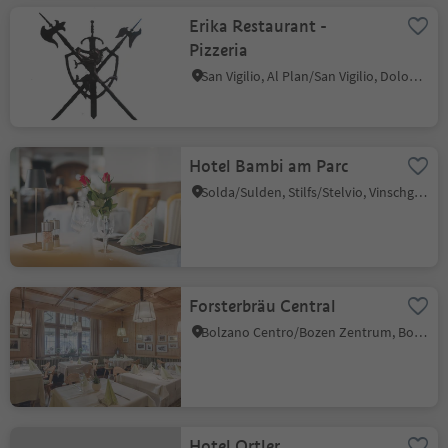
Erika Restaurant -
Pizzeria
San Vigilio, Al Plan/San Vigilio, Dolomites Region Kronplatz/Plan de Corones
Hotel Bambi am Parc
Solda/Sulden, Stilfs/Stelvio, Vinschgau/Val Venosta
Forsterbräu Central
Bolzano Centro/Bozen Zentrum, Bolzano/Bozen, Bolzano/Bozen and environs
Hotel Ortler