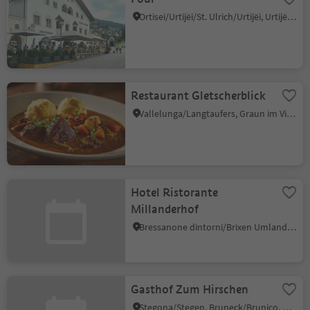
Ortisei/Urtijëi/St. Ulrich/Urtijëi, Urtijëi/Ortisei, Dolomites Region Val Gardena
Restaurant Gletscherblick
Vallelunga/Langtaufers, Graun im Vinschgau/Curon Venosta, Vinschgau/Val Venosta
Hotel Ristorante
Millanderhof
Bressanone dintorni/Brixen Umland, Brixen/Bressanone, Brixen/Bressanone and environs
Gasthof Zum Hirschen
Stegona/Stegen, Bruneck/Brunico, Dolomites Region Kronplatz/Plan de Corones