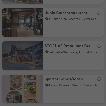
JuMa Gardenrestaurant
St. Jakob/San Giacomo - Leifers/Laives, Laives/Leifers, Bolzano/Bozen and environs
STOCHAS Restaurant Bar
Cadipietra/Steinhaus, Ahrntal/Valle Aurina, Ahrntal/Valle Aurina
Sportbar Moos/Moso
Moos in Passeier/Moso in Passiria, Meran/Merano and environs