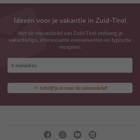
13
14
15
16
Ideeën voor je vakantie in Zuid-Tirol
17
18
Met de nieuwsbrief van Zuid-Tirol ontvang je
19
vakantietips, interessante evenementen en typische
20
recepten.
21
22
23
E-mailadres
24
25
26
27
Schrijf je in voor de nieuwsbrief
28
29
30
31
32
33
34
35