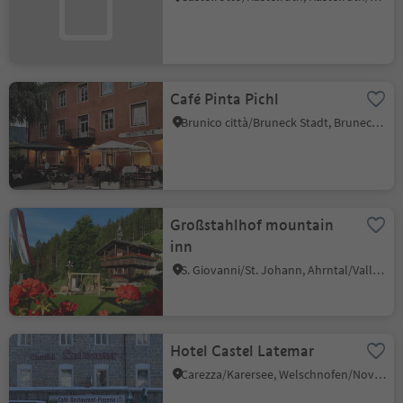
Café Pinta Pichl
Brunico città/Bruneck Stadt, Bruneck/Brunico, Dolomites Region Kronplatz/Plan de Corones
Großstahlhof mountain
inn
S. Giovanni/St. Johann, Ahrntal/Valle Aurina, Ahrntal/Valle Aurina
Hotel Castel Latemar
Carezza/Karersee, Welschnofen/Nova Levante, Dolomites Region Eggental