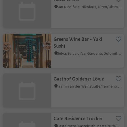
San Nicolò/St. Nikolaus, Ulten/Ultimo, Meran/Merano and environs
Greens Wine Bar - Yuki
Sushi
Sëlva/Selva di Val Gardena, Dolomites Region Val Gardena
Gasthof Goldener Löwe
Tramin an der Weinstraße/Termeno sulla Strada del Vino, Alto Adige Wine Road
Café Residence Trocker
Castelrotto/Kastelruth, Kastelruth/Castelrotto, Dolomites Region Seiser Alm