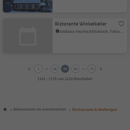
Ristorante Winkelkeller
Dobbiaco Vecchia/Alttoblach, Toblach/Dobbiaco, Dolomites Region 3 Zinnen
1
2
...
...
1
38
39
40
75
3
4
1141 - 1170 van 2224 Resultaten
5
6
7
8
9
Belevenissen en evenementen
Restaurants & Herbergen
10
11
12