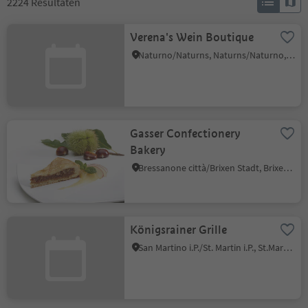
2224
Resultaten
Verena's Wein Boutique
Naturno/Naturns, Naturns/Naturno, Meran/Merano and environs
Gasser Confectionery
Bakery
Bressanone città/Brixen Stadt, Brixen/Bressanone, Brixen/Bressanone and environs
Königsrainer Grille
San Martino i.P./St. Martin i.P., St.Martin in Passeier/San Martino in Passiria, Meran/Merano and environs