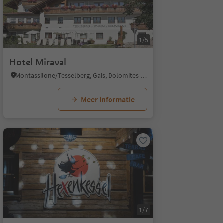
1/5
Hotel Miraval
Montassilone/Tesselberg, Gais, Dolomites Region Kronplatz/Plan de Corones
Meer informatie
1/7