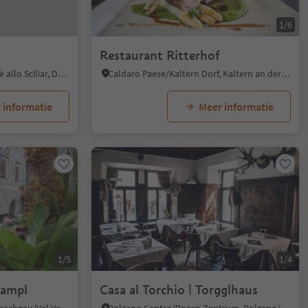
1/6
Restaurant Ritterhof
Fiè/Völs, Völs am Schlern/Fiè allo Sciliar, Dolomites Region Seiser Alm
Caldaro Paese/Kaltern Dorf, Kaltern an der Weinstraße/Caldaro sulla Strada del Vino, Alto Adige Wine Road
 informatie
Meer informatie
1/5
1/4
Lampl
Casa al Torchio | Torgglhaus