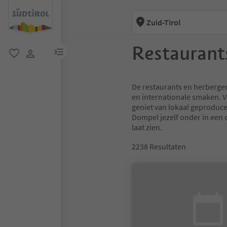
Zuid-Tirol
Restaurant
menulink
favoriet
gebruikerslink
De restaurants en herbergen 
en internationale smaken. V
geniet van lokaal geproduce
Dompel jezelf onder in een c
laat zien.
2238
Resultaten