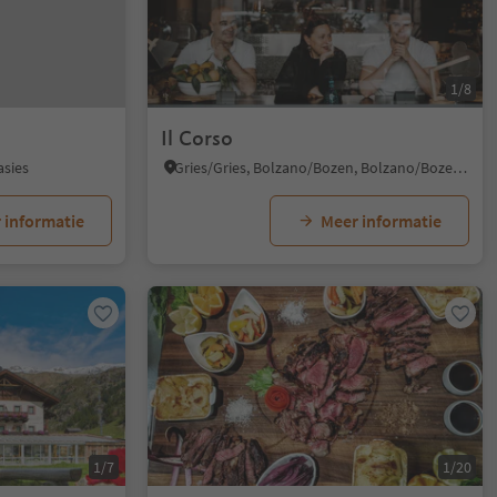
1/8
Il Corso
asies
Gries/Gries, Bolzano/Bozen, Bolzano/Bozen and environs
 informatie
Meer informatie
1/7
1/20