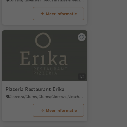
Corvara/Rabenstein, Moos in Passeier/Moso in Passiria, Meran/Merano and environs
Meer informatie
1/4
Pizzeria Restaurant Erika
Glorenza/Glurns, Glurns/Glorenza, Vinschgau/Val Venosta
Meer informatie