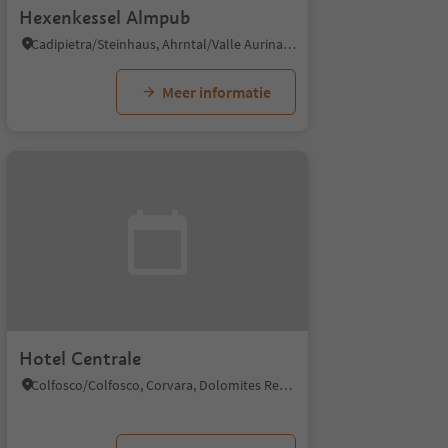
Hexenkessel Almpub
Cadipietra/Steinhaus, Ahrntal/Valle Aurina, Ahrntal/Valle Aurina
Meer informatie
Hotel Centrale
Colfosco/Colfosco, Corvara, Dolomites Region Alta Badia