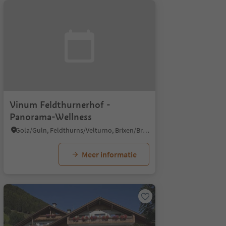
Vinum Feldthurnerhof -
Panorama-Wellness
Gola/Guln, Feldthurns/Velturno, Brixen/Bressanone and environs
Meer informatie