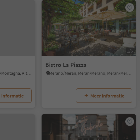
1/6
Bistro La Piazza
Montagna/Montan, Montan/Montagna, Alto Adige Wine Road
Merano/Meran, Meran/Merano, Meran/Merano and environs
 informatie
Meer informatie