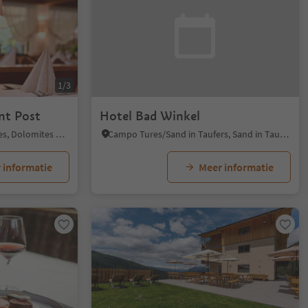
1/3
nt Post
Hotel Bad Winkel
Chienes/Kiens, Kiens/Chienes, Dolomites Region Kronplatz/Plan de Corones
Campo Tures/Sand in Taufers, Sand in Taufers/Campo Tures, Ahrntal/Valle Aurina
 informatie
Meer informatie