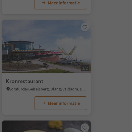
Meer informatie
1/2
Kronrestaurant
Sorafurcia/Geiselsberg, Olang/Valdaora, Dolomites Region Kronplatz/Plan de Corones
Meer informatie