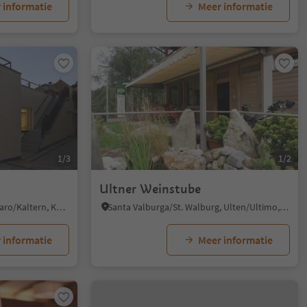
 informatie
Meer informatie
1/3
1/2
Ultner Weinstube
S. Nicolò/St. Nikolaus - Caldaro/Kaltern, Kaltern an der Weinstraße/Caldaro sulla Strada del Vino, Alto Adige Wine Road
Santa Valburga/St. Walburg, Ulten/Ultimo, Meran/Merano and environs
 informatie
Meer informatie