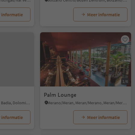
Malles/Mals, Mals/Malles, Vinschgau/Val Venosta
Bolzano Centro/Bozen Zentrum, Bolzano/Bozen, Bolzano/Bozen and environs
 informatie
Meer informatie
1/6
Palm Lounge
San Cassiano/San Cassiano, Badia, Dolomites Region Alta Badia
Merano/Meran, Meran/Merano, Meran/Merano and environs
 informatie
Meer informatie