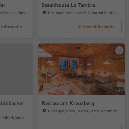
ler
Steakhouse La Tambra
Maso Corto/Kurzras, Schnals/Senales, Vinschgau/Val Venosta
S.Cristina Gherdëina/S.Cristina Val Gardena/S.Cristina Gherdëina/St.Christina in Gröden, S.Crestina Gherdëina/Santa Cristina Val Gardana, Dolomites Region Val Gardena
 informatie
Meer informatie
1/14
Mühlbacher
Restaurant Kreuzberg
S.Giuseppe/Moos, Sexten/Sesto, Dolomites Region 3 Zinnen
Rio di Pusteria/Mühlbach, Mühlbach/Rio di Pusteria, Brixen/Bressanone and environs