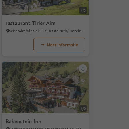
1/2
restaurant Tirler Alm
Seiseralm/Alpe di Siusi, Kastelruth/Castelrotto, Dolomites Region Seiser Alm
Meer informatie
1/2
Rabenstein Inn