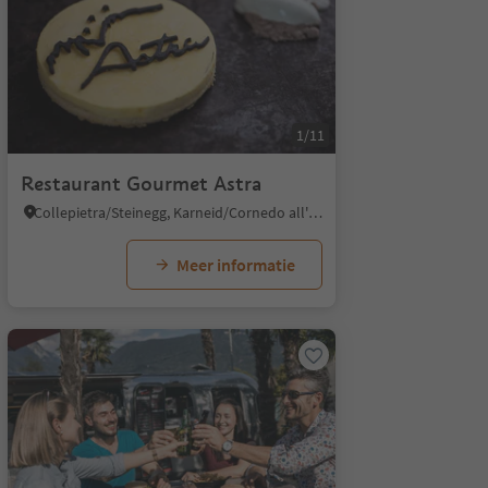
1/11
Restaurant Gourmet Astra
Collepietra/Steinegg, Karneid/Cornedo all'Isarco, Dolomites Region Eggental
Meer informatie