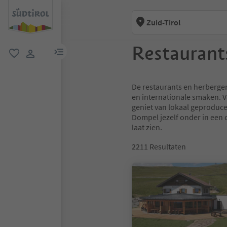
Zuid-Tirol
Restaurant
menulink
favoriet
gebruikerslink
De restaurants en herbergen 
en internationale smaken. V
geniet van lokaal geproduce
Dompel jezelf onder in een c
laat zien.
2211
Resultaten