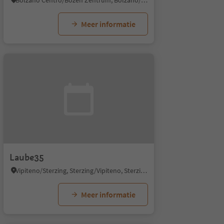
Bolzano Centro/Bozen Zentrum, Bolzano/Bozen, Bolzano/Bozen and environs
Meer informatie
Laube35
Vipiteno/Sterzing, Sterzing/Vipiteno, Sterzing/Vipiteno and environs
Meer informatie