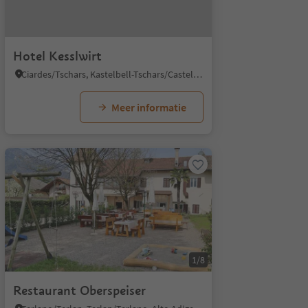
Hotel Kesslwirt
Ciardes/Tschars, Kastelbell-Tschars/Castelbello-Ciardes, Vinschgau/Val Venosta
Meer informatie
1/8
Restaurant Oberspeiser