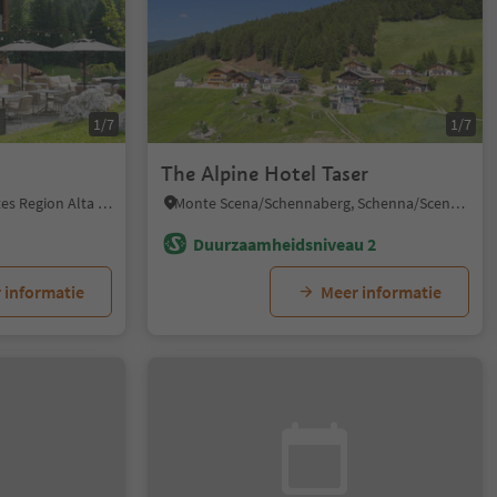
1/7
1/7
The Alpine Hotel Taser
Badia/Badia, Badia, Dolomites Region Alta Badia
Monte Scena/Schennaberg, Schenna/Scena, Meran/Merano and environs
Duurzaamheidsniveau 2
 informatie
Meer informatie