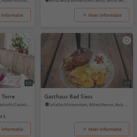
Rasun di Sotto/Niederrasen, Rasen-Antholz/Rasun Anterselva, Dolomites Region Kronplatz/Plan de Corones
Selva/Sëlva/Wolkenstein/Sëlva, Sëlva/Selva di Val Gardena, Dolomites Region Val Gardena
 informatie
Meer informatie
1/5
1/3
 Torre
Gasthaus Bad Siess
Castelrotto/Kastelruth, Kastelruth/Castelrotto, Dolomites Region Seiser Alm
Collalbo/Klobenstein, Ritten/Renon, Bolzano/Bozen and environs
u 1
 informatie
Meer informatie