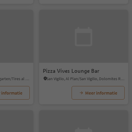
Pizza Vives Lounge Bar
Tires/Tiers, Tiers am Rosengarten/Tires al Catinaccio, Dolomites Region Seiser Alm
San Vigilio, Al Plan/San Vigilio, Dolomites Region Kronplatz/Plan de Corones
 informatie
Meer informatie