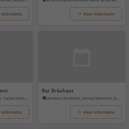
Oltrisarco/Oberau, Bolzano/Bozen, Bolzano/Bozen and environs
Selva/Sëlva/Wolkenstein/Sëlva, Sëlva/Selva di Val Gardena, Dolomites Region Val Gardena
 informatie
Meer informatie
ann
Bar Bräuhaus
S. Maddalena/St. Magdalena - Casies/Gsies, Gsies/Valle di Casies
Sarentino/Sarnthein, Sarntal/Sarentino, Bolzano/Bozen and environs
 informatie
Meer informatie