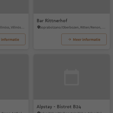
Bar Rittnerhof
S. Pietro/St. Peter - Funes/Villnöss, Villnöss/Funes, Dolomites Region Lüsen Villnöss
Soprabolzano/Oberbozen, Ritten/Renon, Bolzano/Bozen and environs
 informatie
Meer informatie
Alpstay - Bistrot B24