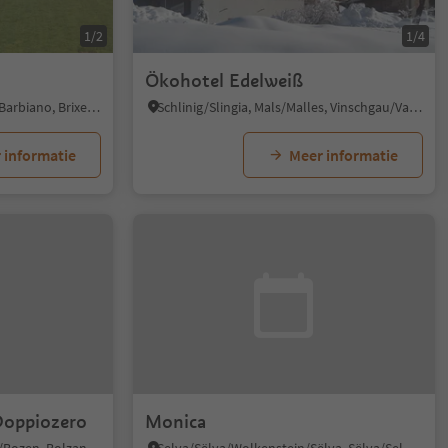
1/2
1/4
Ökohotel Edelweiß
Barbiano/Barbian, Barbian/Barbiano, Brixen/Bressanone and environs
Schlinig/Slingia, Mals/Malles, Vinschgau/Val Venosta
 informatie
Meer informatie
Doppiozero
Monica