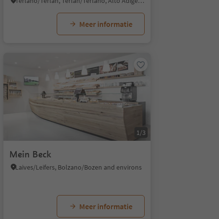
Terlano/Terlan, Terlan/Terlano, Alto Adige Wine Road
Meer informatie
1/3
Mein Beck
Laives/Leifers, Bolzano/Bozen and environs
Meer informatie