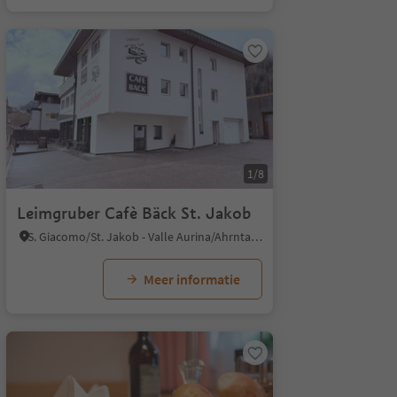
1/8
Leimgruber Cafè Bäck St. Jakob
S. Giacomo/St. Jakob - Valle Aurina/Ahrntal, Ahrntal/Valle Aurina, Ahrntal/Valle Aurina
Meer informatie