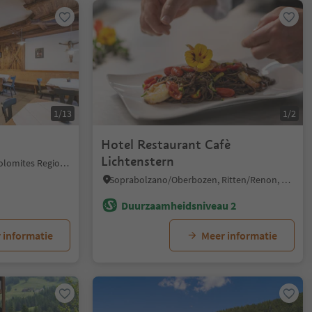
1/13
1/2
Hotel Restaurant Cafè
Lichtenstern
Tiso/Teis, Villnöss/Funes, Dolomites Region Lüsen Villnöss
Soprabolzano/Oberbozen, Ritten/Renon, Bolzano/Bozen and environs
Duurzaamheidsniveau 2
 informatie
Meer informatie