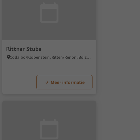
Rittner Stube
Collalbo/Klobenstein, Ritten/Renon, Bolzano/Bozen and environs
Meer informatie