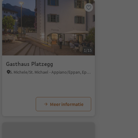
1/15
Gasthaus Platzegg
S. Michele/St. Michael - Appiano/Eppan, Eppan an der Weinstaße/Appiano sulla Strada del Vino, Alto Adige Wine Road
Meer informatie