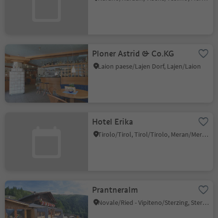
Ploner Astrid & Co.KG
Laion paese/Lajen Dorf, Lajen/Laion
Hotel Erika
Tirolo/Tirol, Tirol/Tirolo, Meran/Merano and environs
Prantneralm
Novale/Ried - Vipiteno/Sterzing, Sterzing/Vipiteno, Sterzing/Vipiteno and environs