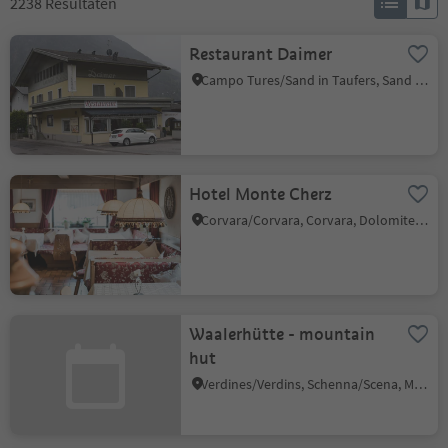
2238
Resultaten
Restaurant Daimer
Campo Tures/Sand in Taufers, Sand in Taufers/Campo Tures, Ahrntal/Valle Aurina
Hotel Monte Cherz
Corvara/Corvara, Corvara, Dolomites Region Alta Badia
Waalerhütte - mountain
hut
Verdines/Verdins, Schenna/Scena, Meran/Merano and environs