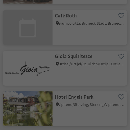
Cafè Roth
Brunico città/Bruneck Stadt, Bruneck/Brunico, Dolomites Region Kronplatz/Plan de Corones
Gioia Squisitezze
Ortisei/Urtijëi/St. Ulrich/Urtijëi, Urtijëi/Ortisei, Dolomites Region Val Gardena
Hotel Engels Park
Vipiteno/Sterzing, Sterzing/Vipiteno, Sterzing/Vipiteno and environs