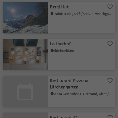
Bergl Hut
Trafoi/Trafoi, Stilfs/Stelvio, Vinschgau/Val Venosta
Leitnerhof
Aldein/Aldino
Restaurant Pizzeria
Lärchengarten
Santa Gertrude/St. Gertraud, Ulten/Ultimo, Meran/Merano and environs
Restaurant 37