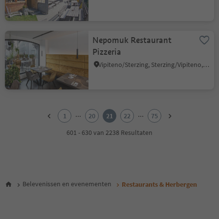
Nepomuk Restaurant
Pizzeria
Vipiteno/Sterzing, Sterzing/Vipiteno, Sterzing/Vipiteno and environs
1
2
...
...
1
20
21
22
75
3
4
601 - 630 van 2238 Resultaten
5
6
7
8
9
Belevenissen en evenementen
Restaurants & Herbergen
10
11
12