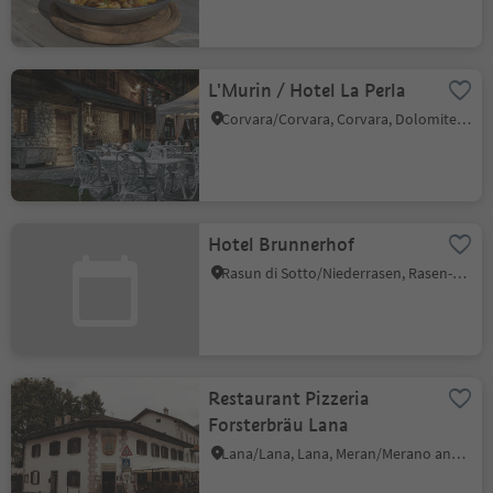
L'Murin / Hotel La Perla
Corvara/Corvara, Corvara, Dolomites Region Alta Badia
Hotel Brunnerhof
Rasun di Sotto/Niederrasen, Rasen-Antholz/Rasun Anterselva, Dolomites Region Kronplatz/Plan de Corones
Restaurant Pizzeria
Forsterbräu Lana
Lana/Lana, Lana, Meran/Merano and environs