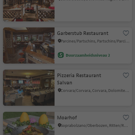
Garberstub Restaurant
Parcines/Partschins, Partschins/Parcines, Meran/Merano and environs
Duurzaamheidsniveau 2
Pizzeria Restaurant
Salvan
Corvara/Corvara, Corvara, Dolomites Region Alta Badia
Moarhof
Soprabolzano/Oberbozen, Ritten/Renon, Bolzano/Bozen and environs