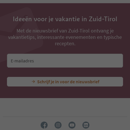
13
14
15
16
Ideeën voor je vakantie in Zuid-Tirol
17
18
Met de nieuwsbrief van Zuid-Tirol ontvang je
19
vakantietips, interessante evenementen en typische
20
recepten.
21
22
23
E-mailadres
24
25
26
27
Schrijf je in voor de nieuwsbrief
28
29
30
31
32
33
34
35