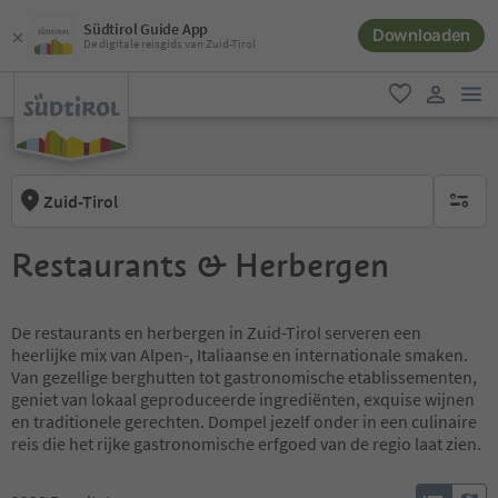
Südtirol Guide App
Downloaden
De digitale reisgids van Zuid-Tirol
men
favoriet
gebruike
Zuid-Tirol
geen act
Restaurants & Herbergen
De restaurants en herbergen in Zuid-Tirol serveren een
heerlijke mix van Alpen-, Italiaanse en internationale smaken.
Van gezellige berghutten tot gastronomische etablissementen,
geniet van lokaal geproduceerde ingrediënten, exquise wijnen
en traditionele gerechten. Dompel jezelf onder in een culinaire
reis die het rijke gastronomische erfgoed van de regio laat zien.