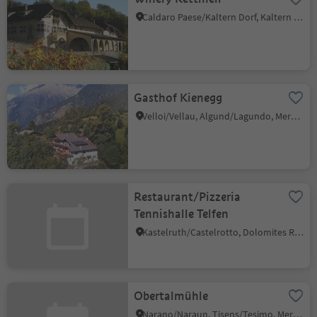
Caldaro Paese/Kaltern Dorf, Kaltern an der Weinstraße/Caldaro sulla Strada del Vino, Alto Adige Wine Road
Gasthof Kienegg
Velloi/Vellau, Algund/Lagundo, Meran/Merano and environs
Restaurant/Pizzeria
Tennishalle Telfen
Kastelruth/Castelrotto, Dolomites Region Seiser Alm
Obertalmühle
Narano/Naraun, Tisens/Tesimo, Meran/Merano and environs