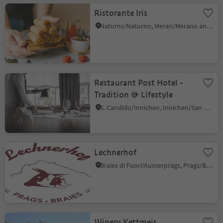
Ristorante Iris
Naturns/Naturno, Meran/Merano and environs
Restaurant Post Hotel -
Tradition & Lifestyle
S. Candido/Innichen, Innichen/San Candido, Dolomites Region 3 Zinnen
Lechnerhof
Braies di Fuori/Ausserprags, Prags/Braies, Dolomites Region 3 Zinnen
Winery Kettmeir