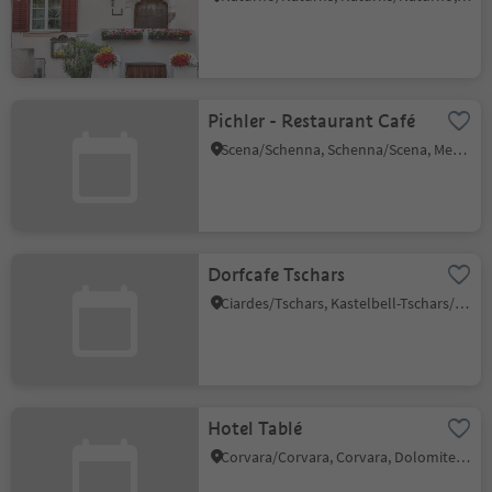
Pichler - Restaurant Café
Scena/Schenna, Schenna/Scena, Meran/Merano and environs
Dorfcafe Tschars
Ciardes/Tschars, Kastelbell-Tschars/Castelbello-Ciardes, Vinschgau/Val Venosta
Hotel Tablé
Corvara/Corvara, Corvara, Dolomites Region Alta Badia