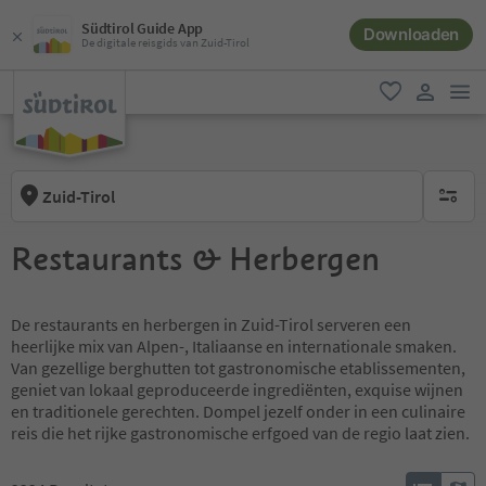
Südtirol Guide App
Downloaden
De digitale reisgids van Zuid-Tirol
men
favoriet
gebruike
Zuid-Tirol
geen act
Restaurants & Herbergen
De restaurants en herbergen in Zuid-Tirol serveren een
heerlijke mix van Alpen-, Italiaanse en internationale smaken.
Van gezellige berghutten tot gastronomische etablissementen,
geniet van lokaal geproduceerde ingrediënten, exquise wijnen
en traditionele gerechten. Dompel jezelf onder in een culinaire
reis die het rijke gastronomische erfgoed van de regio laat zien.