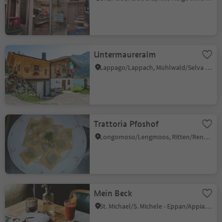
Untermaureralm
Lappago/Lappach, Mühlwald/Selva dei Molini, Ahrntal/Valle Aurina
Trattoria Pfoshof
Longomoso/Lengmoos, Ritten/Renon, Bolzano/Bozen and environs
Mein Beck
St. Michael/S. Michele - Eppan/Appiano, Eppan an der Weinstaße/Appiano sulla Strada del Vino, Alto Adige Wine Road