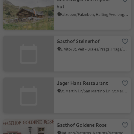
hut
Falzeben/Falzeben, Hafling/Avelengo, Meran/Merano and environs
Gasthof Steinerhof
S. Vito/St. Veit - Braies/Prags, Prags/Braies, Dolomites Region 3 Zinnen
Jager Hans Restaurant
St. Martin i.P./San Martino i.P., St.Martin in Passeier/San Martino in Passiria, Meran/Merano and environs
Gasthof Goldene Rose
Naturno/Naturns, Naturns/Naturno, Meran/Merano and environs