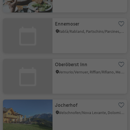
Ennemoser
Rablà/Rabland, Partschins/Parcines, Meran/Merano and environs
Oberöberst Inn
Vernurio/Vernuer, Riffian/Rifiano, Meran/Merano and environs
Jocherhof
Welschnofen/Nova Levante, Dolomites Region Eggental