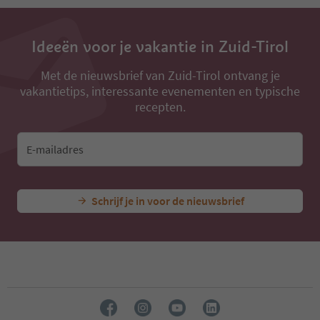
13
14
15
16
Ideeën voor je vakantie in Zuid-Tirol
17
18
Met de nieuwsbrief van Zuid-Tirol ontvang je
19
vakantietips, interessante evenementen en typische
20
recepten.
21
22
23
E-mailadres
24
25
26
27
Schrijf je in voor de nieuwsbrief
28
29
30
31
32
33
34
35