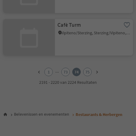
Cafè Turm
Vipiteno/Sterzing, Sterzing/Vipiteno, Sterzing/Vipiteno and environs
1
2
...
1
73
74
75
3
4
2191 - 2220 van 2224 Resultaten
5
6
7
8
9
Belevenissen en evenementen
Restaurants & Herbergen
10
11
12