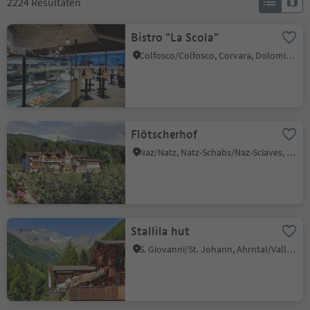
2224
Resultaten
Bistro "La Scola"
Colfosco/Colfosco, Corvara, Dolomites Region Alta Badia
Flötscherhof
Naz/Natz, Natz-Schabs/Naz-Sciaves, Brixen/Bressanone and environs
Stallila hut
S. Giovanni/St. Johann, Ahrntal/Valle Aurina, Ahrntal/Valle Aurina