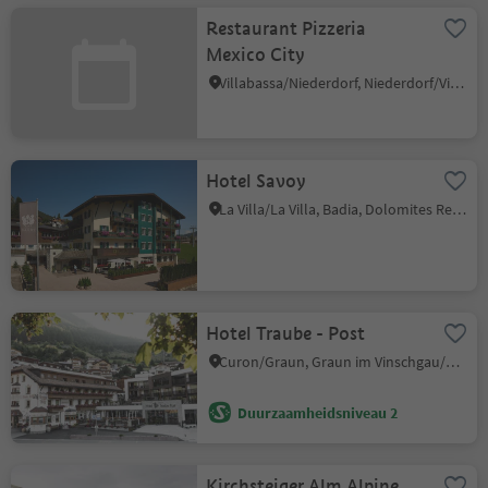
Restaurant Pizzeria
Mexico City
Villabassa/Niederdorf, Niederdorf/Villabassa, Dolomites Region 3 Zinnen
Hotel Savoy
La Villa/La Villa, Badia, Dolomites Region Alta Badia
Hotel Traube - Post
Curon/Graun, Graun im Vinschgau/Curon Venosta, Vinschgau/Val Venosta
Duurzaamheidsniveau 2
Kirchsteiger Alm Alpine