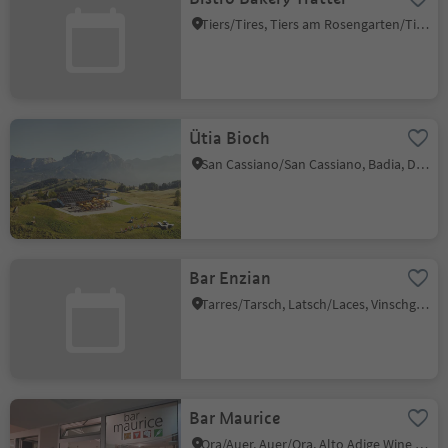
Tiers/Tires, Tiers am Rosengarten/Tires al Catinaccio, Dolomites Region Seiser Alm
Ütia Bioch
San Cassiano/San Cassiano, Badia, Dolomites Region Alta Badia
Bar Enzian
Tarres/Tarsch, Latsch/Laces, Vinschgau/Val Venosta
Bar Maurice
Ora/Auer, Auer/Ora, Alto Adige Wine Road