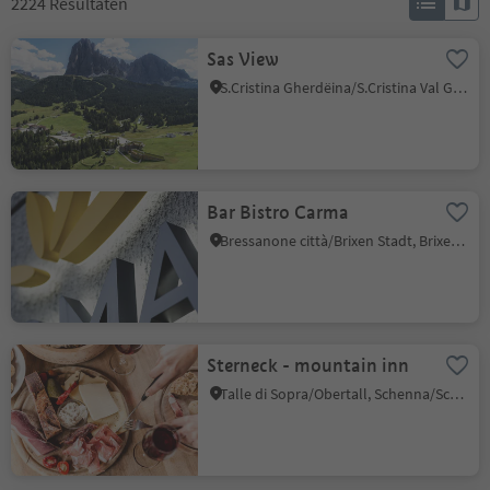
2224
Resultaten
Sas View
S.Cristina Gherdëina/S.Cristina Val Gardena/S.Cristina Gherdëina/St.Christina in Gröden, S.Crestina Gherdëina/Santa Cristina Val Gardana, Dolomites Region Val Gardena
Bar Bistro Carma
Bressanone città/Brixen Stadt, Brixen/Bressanone, Brixen/Bressanone and environs
Sterneck - mountain inn
Talle di Sopra/Obertall, Schenna/Scena, Meran/Merano and environs