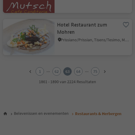
Hotel Restaurant zum
Mohren
Prissiano/Prissian, Tisens/Tesimo, Meran/Merano and environs
1
2
...
...
1
62
63
64
75
3
4
1861 - 1890 van 2224 Resultaten
5
6
7
8
9
Belevenissen en evenementen
Restaurants & Herbergen
10
11
12