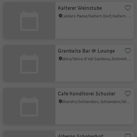
Kalterer Weinstube
Caldaro Paese/Kaltern Dorf, Kaltern an der Weinstraße/Caldaro sulla Strada del Vino, Alto Adige Wine Road
Granbaita Bar & Lounge
Sëlva/Selva di Val Gardena, Dolomites Region Val Gardena
Cafe Konditorei Schuster
Silandro/Schlanders, Schlanders/Silandro, Vinschgau/Val Venosta
Albergo Schoberhof