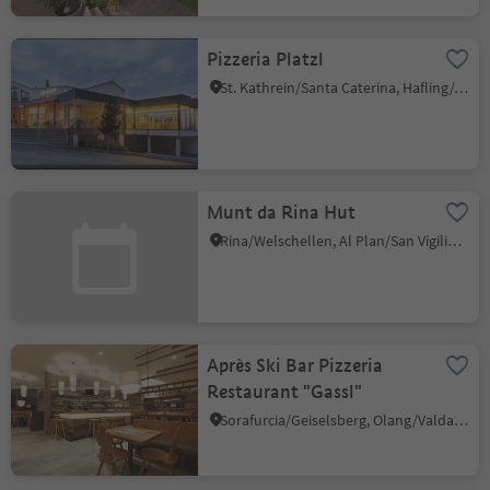
Pizzeria Platzl
St. Kathrein/Santa Caterina, Hafling/Avelengo, Meran/Merano and environs
Munt da Rina Hut
Rina/Welschellen, Al Plan/San Vigilio, Dolomites Region Kronplatz/Plan de Corones
Après Ski Bar Pizzeria
Restaurant "Gassl"
Sorafurcia/Geiselsberg, Olang/Valdaora, Dolomites Region Kronplatz/Plan de Corones