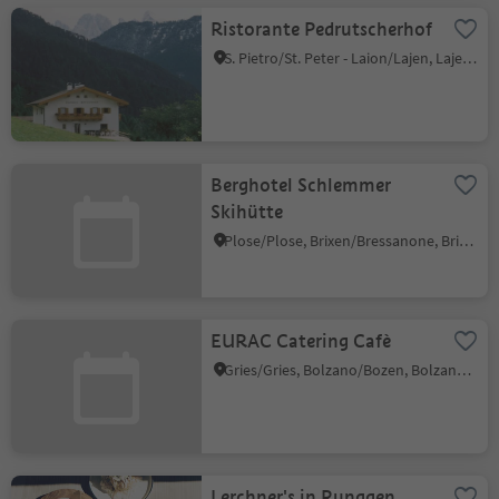
Ristorante Pedrutscherhof
S. Pietro/St. Peter - Laion/Lajen, Lajen/Laion
Berghotel Schlemmer
Skihütte
Plose/Plose, Brixen/Bressanone, Brixen/Bressanone and environs
EURAC Catering Cafè
Gries/Gries, Bolzano/Bozen, Bolzano/Bozen and environs
Lerchner's in Runggen