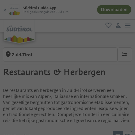
Südtirol Guide App
Downloaden
De digitale reisgids van Zuid-Tirol
men
favoriet
gebruike
Zuid-Tirol
geen act
Restaurants & Herbergen
De restaurants en herbergen in Zuid-Tirol serveren een
heerlijke mix van Alpen-, Italiaanse en internationale smaken.
Van gezellige berghutten tot gastronomische etablissementen,
geniet van lokaal geproduceerde ingrediënten, exquise wijnen
en traditionele gerechten. Dompel jezelf onder in een culinaire
reis die het rijke gastronomische erfgoed van de regio laat zien.