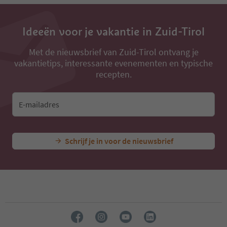
13
14
15
Ideeën voor je vakantie in Zuid-Tirol
16
17
18
Met de nieuwsbrief van Zuid-Tirol ontvang je
19
vakantietips, interessante evenementen en typische
20
recepten.
21
22
23
E-mailadres
24
25
26
Schrijf je in voor de nieuwsbrief
27
28
29
30
31
32
33
34
35