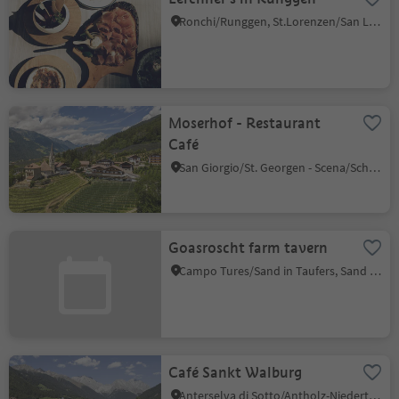
Ronchi/Runggen, St.Lorenzen/San Lorenzo di Sebato, Dolomites Region Kronplatz/Plan de Corones
Moserhof - Restaurant
Café
San Giorgio/St. Georgen - Scena/Schenna, Schenna/Scena, Meran/Merano and environs
Goasroscht farm tavern
Campo Tures/Sand in Taufers, Sand in Taufers/Campo Tures, Ahrntal/Valle Aurina
Café Sankt Walburg
Anterselva di Sotto/Antholz-Niedertal, Rasen-Antholz/Rasun Anterselva, Dolomites Region Kronplatz/Plan de Corones