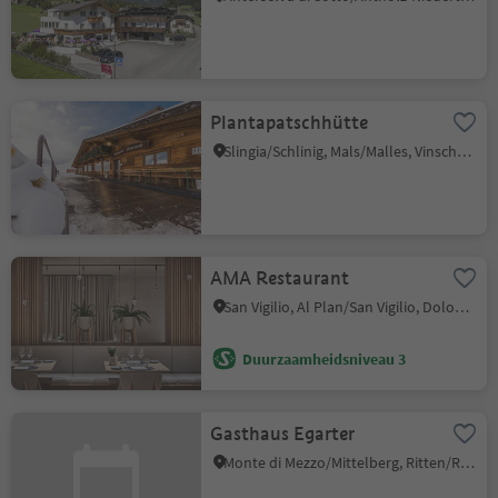
Plantapatschhütte
Slingia/Schlinig, Mals/Malles, Vinschgau/Val Venosta
AMA Restaurant
San Vigilio, Al Plan/San Vigilio, Dolomites Region Kronplatz/Plan de Corones
Duurzaamheidsniveau 3
Gasthaus Egarter
Monte di Mezzo/Mittelberg, Ritten/Renon, Bolzano/Bozen and environs