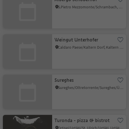
S.Pietro Mezzomonte/Schrambach, Feldthurns/Velturno, Brixen/Bressanone and environs
Weingut Unterhofer
Caldaro Paese/Kaltern Dorf, Kaltern an der Weinstraße/Caldaro sulla Strada del Vino, Alto Adige Wine Road
Sureghes
Sureghes/Oltretorrente/Sureghes/Überwasser, Urtijëi/Ortisei, Dolomites Region Val Gardena
Turonda - pizza & bistrot
Ortisei/Urtijëi/St. Ulrich/Urtijëi, Urtijëi/Ortisei, Dolomites Region Val Gardena