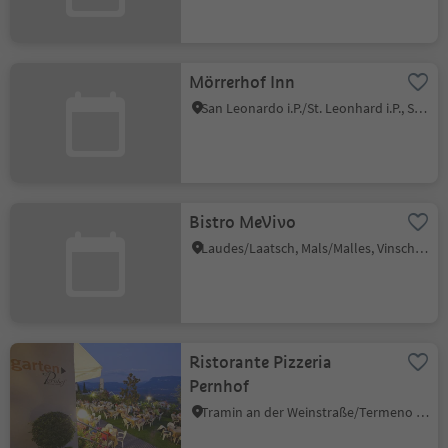
Mörrerhof Inn
San Leonardo i.P./St. Leonhard i.P., St.Leonhard in Passeier/San Leonardo in Passiria, Meran/Merano and environs
Bistro MeVivo
Laudes/Laatsch, Mals/Malles, Vinschgau/Val Venosta
Ristorante Pizzeria
Pernhof
Tramin an der Weinstraße/Termeno sulla Strada del Vino, Alto Adige Wine Road