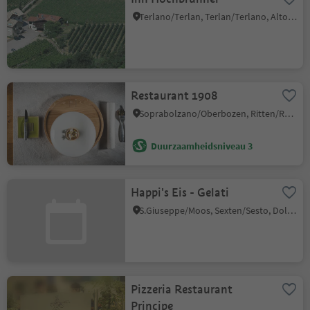
Terlano/Terlan, Terlan/Terlano, Alto Adige Wine Road
Restaurant 1908
Soprabolzano/Oberbozen, Ritten/Renon, Bolzano/Bozen and environs
Duurzaamheidsniveau 3
Happi's Eis - Gelati
S.Giuseppe/Moos, Sexten/Sesto, Dolomites Region 3 Zinnen
Pizzeria Restaurant
Principe