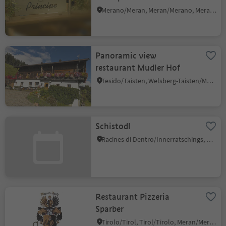
Merano/Meran, Meran/Merano, Meran/Merano and environs
Panoramic view
restaurant Mudler Hof
Tesido/Taisten, Welsberg-Taisten/Monguelfo-Tesido
Schistodl
Racines di Dentro/Innerratschings, Ratschings/Racines, Sterzing/Vipiteno and environs
Restaurant Pizzeria
Sparber
Tirolo/Tirol, Tirol/Tirolo, Meran/Merano and environs