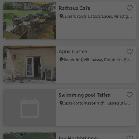
Rathaus Cafe
Laces/Latsch, Latsch/Laces, Vinschgau/Val Venosta
Apfel Caffee
Niederdorf/Villabassa, Dolomites Region 3 Zinnen
Swimming pool Telfen
Castelrotto/Kastelruth, Kastelruth/Castelrotto, Dolomites Region Seiser Alm
Inn Hochbrunner