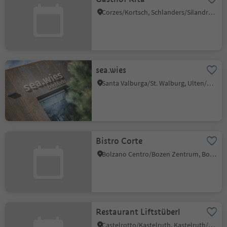
Corzes/Kortsch, Schlanders/Silandro, Vinschgau/Val Venosta
sea.wies
Santa Valburga/St. Walburg, Ulten/Ultimo, Meran/Merano and environs
Bistro Corte
Bolzano Centro/Bozen Zentrum, Bolzano/Bozen, Bolzano/Bozen and environs
Restaurant Liftstüberl
Castelrotto/Kastelruth, Kastelruth/Castelrotto, Dolomites Region Seiser Alm