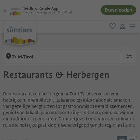
Südtirol Guide App
Downloaden
De digitale reisgids van Zuid-Tirol
men
favoriet
gebruike
Zuid-Tirol
geen act
Restaurants & Herbergen
De restaurants en herbergen in Zuid-Tirol serveren een
heerlijke mix van Alpen-, Italiaanse en internationale smaken.
Van gezellige berghutten tot gastronomische etablissementen,
geniet van lokaal geproduceerde ingrediënten, exquise wijnen
en traditionele gerechten. Dompel jezelf onder in een culinaire
reis die het rijke gastronomische erfgoed van de regio laat zien.