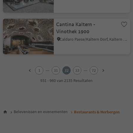
Cantina Kaltern -
Vinothek 1900
Caldaro Paese/Kaltern Dorf, Kaltern an der Weinstraße/Caldaro sulla Strada del Vino, Alto Adige Wine Road
1
2
...
...
1
31
32
33
72
3
4
931 - 960 van 2135 Resultaten
5
6
7
8
9
Belevenissen en evenementen
Restaurants & Herbergen
10
11
12