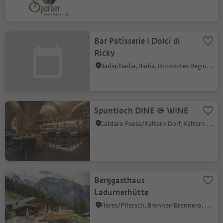
Bar Patisserie I Dolci di
Ricky
Badia/Badia, Badia, Dolomites Region Alta Badia
Spuntloch DINE & WINE
Caldaro Paese/Kaltern Dorf, Kaltern an der Weinstraße/Caldaro sulla Strada del Vino, Alto Adige Wine Road
Berggasthaus
Ladurnerhütte
Fleres/Pflersch, Brenner/Brennero, Sterzing/Vipiteno and environs