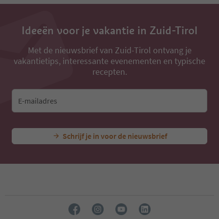
13
14
15
Ideeën voor je vakantie in Zuid-Tirol
16
17
18
Met de nieuwsbrief van Zuid-Tirol ontvang je
19
vakantietips, interessante evenementen en typische
20
recepten.
21
22
23
E-mailadres
24
25
26
Schrijf je in voor de nieuwsbrief
27
28
29
30
31
32
33
34
35