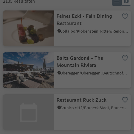
2135
Resultaten
Feines Eckl - Fein Dining
Restaurant
Collalbo/Klobenstein, Ritten/Renon, Bolzano/Bozen and environs
Baita Gardoné – The
Mountain Riviera
Obereggen/Obereggen, Deutschnofen/Nova Ponente, Dolomites Region Eggental
Restaurant Ruck Zuck
Brunico città/Bruneck Stadt, Bruneck/Brunico, Dolomites Region Kronplatz/Plan de Corones