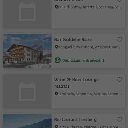
Talle di Sotto/Untertall, Schenna/Scena, Meran/Merano and environs
Bar Goldene Rose
Monguelfo/Welsberg, Welsberg-Taisten/Monguelfo-Tesido
Duurzaamheidsniveau 1
Wine & Beer Lounge
"e11far"
Sarnthein/Sarentino, Sarntal/Sarentino, Bolzano/Bozen and environs
Restaurant Irenberg
Falzes/Pfalzen, Pfalzen/Falzes, Dolomites Region Kronplatz/Plan de Corones