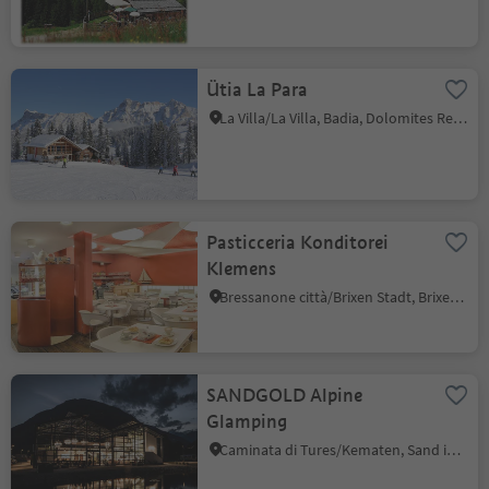
Ütia La Para
La Villa/La Villa, Badia, Dolomites Region Alta Badia
Pasticceria Konditorei
Klemens
Bressanone città/Brixen Stadt, Brixen/Bressanone, Brixen/Bressanone and environs
SANDGOLD Alpine
Glamping
Caminata di Tures/Kematen, Sand in Taufers/Campo Tures, Ahrntal/Valle Aurina