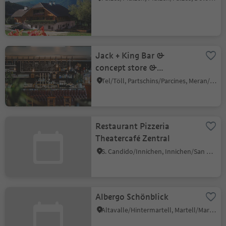
Jack + King Bar &
concept store &
barbershop &
Tel/Töll, Partschins/Parcines, Meran/Merano and environs
tattoostudio
Restaurant Pizzeria
Theatercafé Zentral
S. Candido/Innichen, Innichen/San Candido, Dolomites Region 3 Zinnen
Albergo Schönblick
Altavalle/Hintermartell, Martell/Martello, Vinschgau/Val Venosta