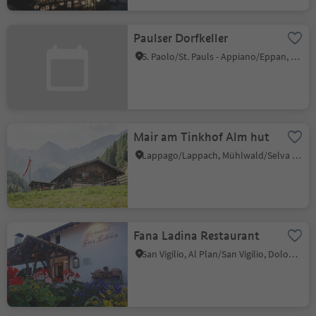
Paulser Dorfkeller
S. Paolo/St. Pauls - Appiano/Eppan, Eppan an der Weinstaße/Appiano sulla Strada del Vino, Alto Adige Wine Road
Mair am Tinkhof Alm hut
Lappago/Lappach, Mühlwald/Selva dei Molini, Ahrntal/Valle Aurina
Fana Ladina Restaurant
San Vigilio, Al Plan/San Vigilio, Dolomites Region Kronplatz/Plan de Corones