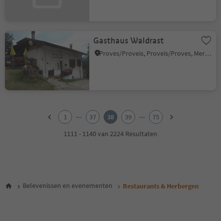
Gasthaus Waldrast
Proves/Proveis, Proveis/Proves, Meran/Merano and environs
1
2
...
...
1
37
38
39
75
3
4
1111 - 1140 van 2224 Resultaten
5
6
7
8
9
Belevenissen en evenementen
Restaurants & Herbergen
10
11
12