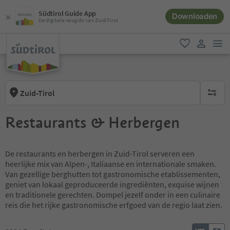
Südtirol Guide App
Downloaden
De digitale reisgids van Zuid-Tirol
men
favoriet
gebruike
Zuid-Tirol
geen act
Restaurants & Herbergen
De restaurants en herbergen in Zuid-Tirol serveren een
heerlijke mix van Alpen-, Italiaanse en internationale smaken.
Van gezellige berghutten tot gastronomische etablissementen,
geniet van lokaal geproduceerde ingrediënten, exquise wijnen
en traditionele gerechten. Dompel jezelf onder in een culinaire
reis die het rijke gastronomische erfgoed van de regio laat zien.