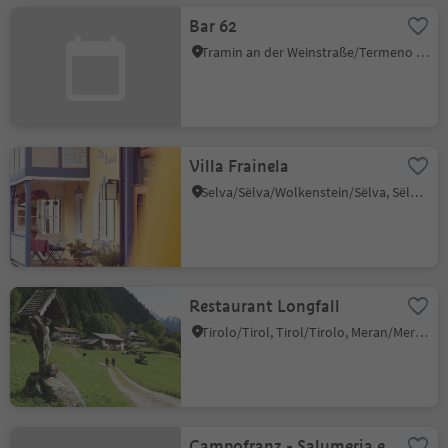
Bar 62
Tramin an der Weinstraße/Termeno sulla Strada del Vino, Alto Adige Wine Road
Villa Frainela
Selva/Sëlva/Wolkenstein/Sëlva, Sëlva/Selva di Val Gardena, Dolomites Region Val Gardena
Restaurant Longfall
Tirolo/Tirol, Tirol/Tirolo, Meran/Merano and environs
Campofranz - Salumeria e