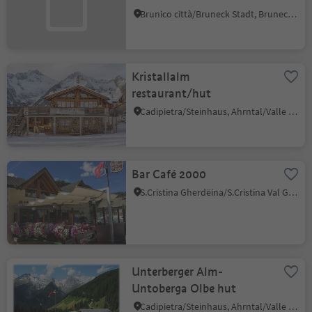
Brunico città/Bruneck Stadt, Bruneck/Brunico, Dolomites Region Kronplatz/Plan de Corones
Kristallalm
restaurant/hut
Cadipietra/Steinhaus, Ahrntal/Valle Aurina, Ahrntal/Valle Aurina
Bar Café 2000
S.Cristina Gherdëina/S.Cristina Val Gardena/S.Cristina Gherdëina/St.Christina in Gröden, S.Crestina Gherdëina/Santa Cristina Val Gardana, Dolomites Region Val Gardena
Unterberger Alm-
Untoberga Olbe hut
Cadipietra/Steinhaus, Ahrntal/Valle Aurina, Ahrntal/Valle Aurina