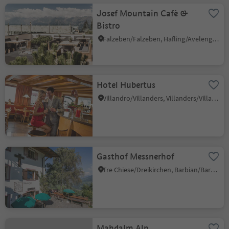
Josef Mountain Cafè &
Bistro
Falzeben/Falzeben, Hafling/Avelengo, Meran/Merano and environs
Hotel Hubertus
Villandro/Villanders, Villanders/Villandro, Brixen/Bressanone and environs
Gasthof Messnerhof
Tre Chiese/Dreikirchen, Barbian/Barbiano, Brixen/Bressanone and environs
Mahdalm Alp