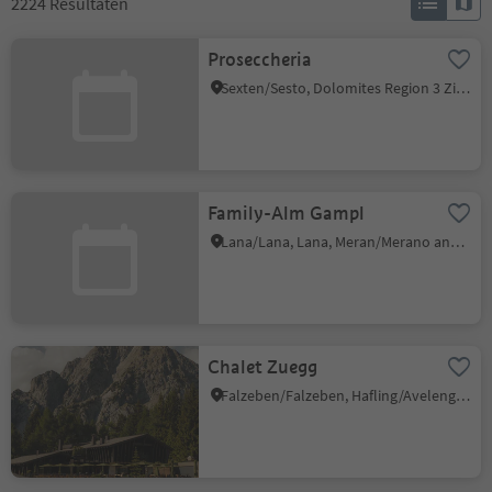
2224
Resultaten
Proseccheria
Sexten/Sesto, Dolomites Region 3 Zinnen
Family-Alm Gampl
Lana/Lana, Lana, Meran/Merano and environs
Chalet Zuegg
Falzeben/Falzeben, Hafling/Avelengo, Meran/Merano and environs