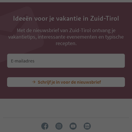
13
14
15
Ideeën voor je vakantie in Zuid-Tirol
16
17
18
Met de nieuwsbrief van Zuid-Tirol ontvang je
19
vakantietips, interessante evenementen en typische
20
recepten.
21
22
23
E-mailadres
24
25
26
Schrijf je in voor de nieuwsbrief
27
28
29
30
31
32
33
34
35