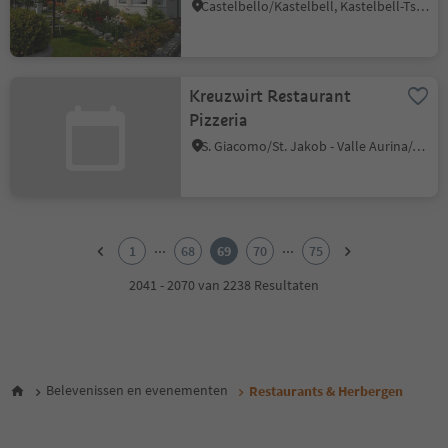
Castelbello/Kastelbell, Kastelbell-Tschars/Castelbello-Ciardes, Vinschgau/Val Venosta
Kreuzwirt Restaurant
Pizzeria
S. Giacomo/St. Jakob - Valle Aurina/Ahrntal, Ahrntal/Valle Aurina, Ahrntal/Valle Aurina
1
2
...
...
1
68
69
70
75
3
4
2041 - 2070 van 2238 Resultaten
5
6
7
8
9
Belevenissen en evenementen
Restaurants & Herbergen
10
11
12