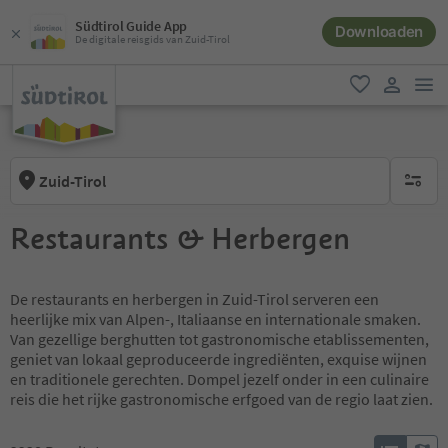
Südtirol Guide App
Downloaden
De digitale reisgids van Zuid-Tirol
men
favoriet
gebruike
Zuid-Tirol
geen act
Restaurants & Herbergen
De restaurants en herbergen in Zuid-Tirol serveren een
heerlijke mix van Alpen-, Italiaanse en internationale smaken.
Van gezellige berghutten tot gastronomische etablissementen,
geniet van lokaal geproduceerde ingrediënten, exquise wijnen
en traditionele gerechten. Dompel jezelf onder in een culinaire
reis die het rijke gastronomische erfgoed van de regio laat zien.