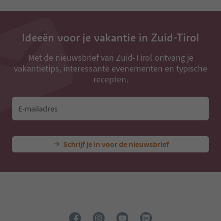
13
14
15
Ideeën voor je vakantie in Zuid-Tirol
16
17
18
Met de nieuwsbrief van Zuid-Tirol ontvang je
19
vakantietips, interessante evenementen en typische
20
recepten.
21
22
23
E-mailadres
24
25
26
Schrijf je in voor de nieuwsbrief
27
28
29
30
31
32
33
34