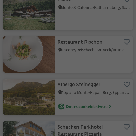
Monte S. Caterina/Katharinaberg, Schnals/Senales, Vinschgau/Val Venosta
Restaurant Rischon
Riscone/Reischach, Bruneck/Brunico, Dolomites Region Kronplatz/Plan de Corones
Albergo Steinegger
Appiano Monte/Eppan Berg, Eppan an der Weinstaße/Appiano sulla Strada del Vino, Alto Adige Wine Road
Duurzaamheidsniveau 2
Schachen Parkhotel
Restaurant Pizzeria