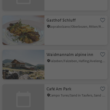
Gasthof Schluff
Soprabolzano/Oberbozen, Ritten/Renon, Bolzano/Bozen and environs
Waidmannalm alpine inn
Falzeben/Falzeben, Hafling/Avelengo, Meran/Merano and environs
Café Am Park
Campo Tures/Sand in Taufers, Sand in Taufers/Campo Tures, Ahrntal/Valle Aurina