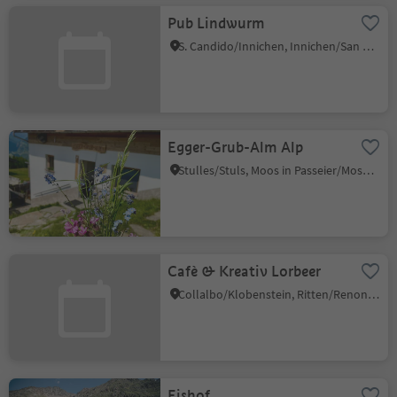
Pub Lindwurm
S. Candido/Innichen, Innichen/San Candido, Dolomites Region 3 Zinnen
Egger-Grub-Alm Alp
Stulles/Stuls, Moos in Passeier/Moso in Passiria, Meran/Merano and environs
Cafè & Kreativ Lorbeer
Collalbo/Klobenstein, Ritten/Renon, Bolzano/Bozen and environs
Eishof