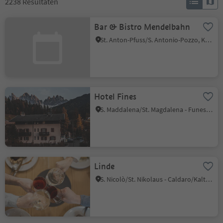
2238
Resultaten
Bar & Bistro Mendelbahn
St. Anton-Pfuss/S. Antonio-Pozzo, Kaltern an der Weinstraße/Caldaro sulla Strada del Vino, Alto Adige Wine Road
Hotel Fines
S. Maddalena/St. Magdalena - Funes/Villnöss, Villnöss/Funes, Dolomites Region Lüsen Villnöss
Linde
S. Nicolò/St. Nikolaus - Caldaro/Kaltern, Kaltern an der Weinstraße/Caldaro sulla Strada del Vino, Alto Adige Wine Road