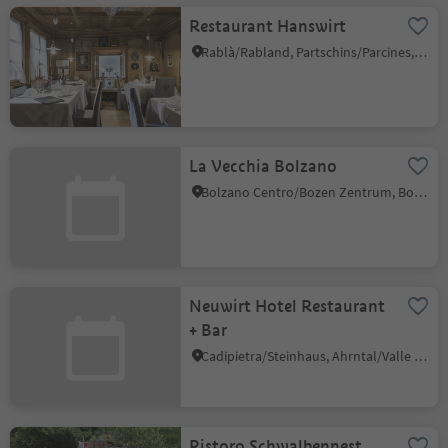
Restaurant Hanswirt
Rablà/Rabland, Partschins/Parcines, Meran/Merano and environs
La Vecchia Bolzano
Bolzano Centro/Bozen Zentrum, Bolzano/Bozen, Bolzano/Bozen and environs
Neuwirt Hotel Restaurant
+ Bar
Cadipietra/Steinhaus, Ahrntal/Valle Aurina, Ahrntal/Valle Aurina
Ristoro Schwalbennest