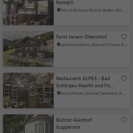
Kampill
Piani di Bolzano/Bozner Boden, Bolzano/Bozen, Bolzano/Bozen and environs
Farm tavern Öbersthof
Latzfons/Lazfons, Klausen/Chiusa, Brixen/Bressanone and environs
Restaurant ALPES - Bad
Schörgau Health and Food
Retreat
Pozza/Putzen, Sarntal/Sarentino, Bolzano/Bozen and environs
Bistrot-Gasthof
Kuppelrain