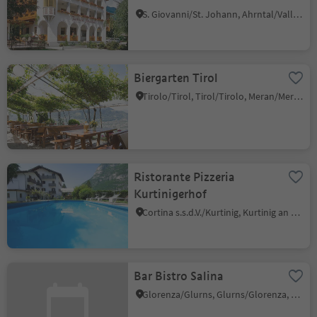
S. Giovanni/St. Johann, Ahrntal/Valle Aurina, Ahrntal/Valle Aurina
Biergarten Tirol
Tirolo/Tirol, Tirol/Tirolo, Meran/Merano and environs
Ristorante Pizzeria
Kurtinigerhof
Cortina s.s.d.V./Kurtinig, Kurtinig an der Weinstraße/Cortina sulla Strada del Vino, Alto Adige Wine Road
Bar Bistro Salina
Glorenza/Glurns, Glurns/Glorenza, Vinschgau/Val Venosta