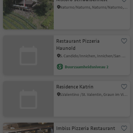
Naturno/Naturns, Naturns/Naturno, Meran/Merano and environs
Restaurant Pizzeria
Haunold
S. Candido/Innichen, Innichen/San Candido, Dolomites Region 3 Zinnen
Duurzaamheidsniveau 2
Residence Katrin
S.Valentino /St. Valentin, Graun im Vinschgau/Curon Venosta, Vinschgau/Val Venosta
Imbiss Pizzeria Restaurant