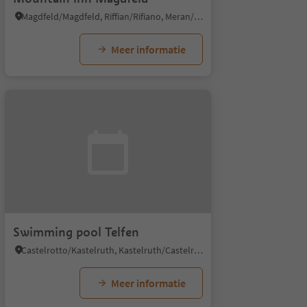
Magdfeld/Magdfeld, Riffian/Rifiano, Meran/Merano and environs
Meer informatie
Swimming pool Telfen
Castelrotto/Kastelruth, Kastelruth/Castelrotto, Dolomites Region Seiser Alm
Meer informatie