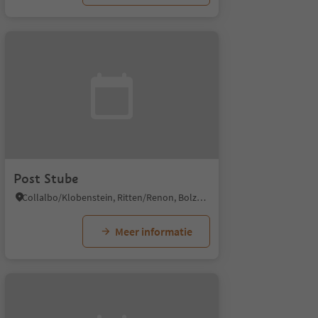
Post Stube
Collalbo/Klobenstein, Ritten/Renon, Bolzano/Bozen and environs
Meer informatie