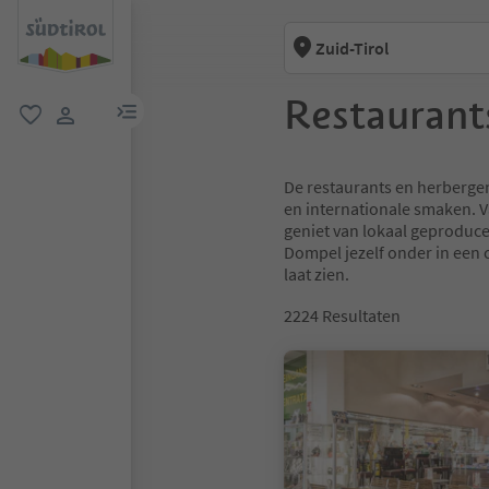
Zuid-Tirol
Restaurant
menulink
favoriet
gebruikerslink
De restaurants en herbergen 
en internationale smaken. V
geniet van lokaal geproduce
Dompel jezelf onder in een c
laat zien.
2224
Resultaten