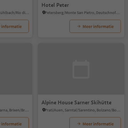
Hotel Peter
Rio di Pusteria/Mühlbach, Mühlbach/Rio di Pusteria, Brixen/Bressanone and environs
Petersberg/Monte San Pietro, Deutschnofen/Nova Ponente, Dolomites Region Eggental
 informatie
Meer informatie
Alpine House Sarner Skihütte
Novacella/Neustift, Vahrn/Varna, Brixen/Bressanone and environs
Prati/Auen, Sarntal/Sarentino, Bolzano/Bozen and environs
 informatie
Meer informatie