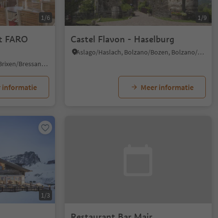
1/6
1/9
t FARO
Castel Flavon - Haselburg
Aslago/Haslach, Bolzano/Bozen, Bolzano/Bozen and environs
Varna/Vahrn, Vahrn/Varna, Brixen/Bressanone and environs
 informatie
Meer informatie
1/3
Restaurant Bar Mair