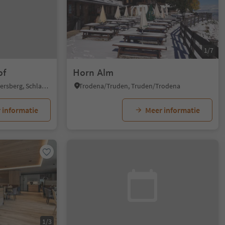
1/7
of
Horn Alm
Monte di Tramontana/Nördersberg, Schlanders/Silandro, Vinschgau/Val Venosta
Trodena/Truden, Truden/Trodena
 informatie
Meer informatie
1/3