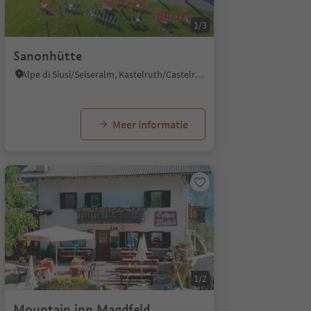
1/3
Sanonhütte
Alpe di Siusi/Seiseralm, Kastelruth/Castelrotto, Dolomites Region Seiser Alm
Meer informatie
1/2
Mountain inn Magdfeld