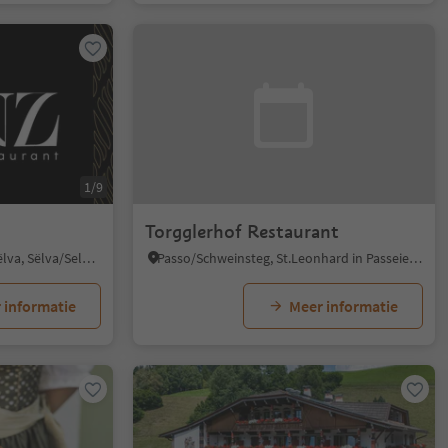
1/9
Torgglerhof Restaurant
Selva/Sëlva/Wolkenstein/Sëlva, Sëlva/Selva di Val Gardena, Dolomites Region Val Gardena
Passo/Schweinsteg, St.Leonhard in Passeier/San Leonardo in Passiria, Meran/Merano and environs
 informatie
Meer informatie