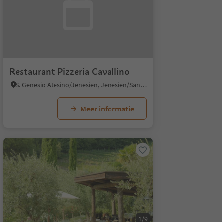
Restaurant Pizzeria Cavallino
S. Genesio Atesino/Jenesien, Jenesien/San Genesio Atesino, Bolzano/Bozen and environs
Meer informatie
1/9