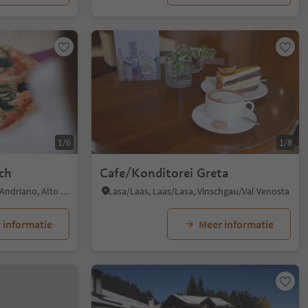
1/6
1/8
ch
Cafe/Konditorei Greta
Andriano/Andrian, Andrian/Andriano, Alto Adige Wine Road
Lasa/Laas, Laas/Lasa, Vinschgau/Val Venosta
 informatie
Meer informatie