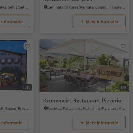
Selva/Sëlva/Wolkenstein/Sëlva, Sëlva/Selva di Val Gardena, Dolomites Region Val Gardena
Caminata di Tures/Kematen, Sand in Taufers/Campo Tures, Ahrntal/Valle Aurina
 informatie
Meer informatie
1/16
1/8
Kronenwirt Restaurant Pizzeria
Bressanone città/Brixen Stadt, Brixen/Bressanone, Brixen/Bressanone and environs
Parcines/Partschins, Partschins/Parcines, Meran/Merano and environs
 informatie
Meer informatie