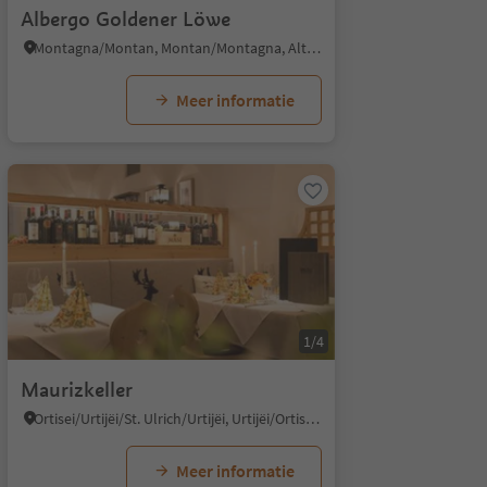
Albergo Goldener Löwe
Montagna/Montan, Montan/Montagna, Alto Adige Wine Road
Meer informatie
1/4
Maurizkeller
Ortisei/Urtijëi/St. Ulrich/Urtijëi, Urtijëi/Ortisei, Dolomites Region Val Gardena
Meer informatie