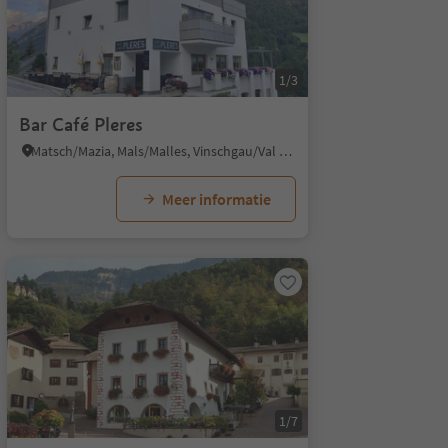
1/3
Bar Café Pleres
Matsch/Mazia, Mals/Malles, Vinschgau/Val Venosta
Meer informatie
1/7