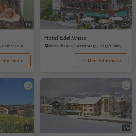
1/6
1/14
Hotel Edel.Weiss
Brunico città/Bruneck Stadt, Bruneck/Brunico, Dolomites Region Kronplatz/Plan de Corones
Braies di Fuori/Ausserprags, Prags/Braies, Dolomites Region 3 Zinnen
 informatie
Meer informatie
1/2
1/4