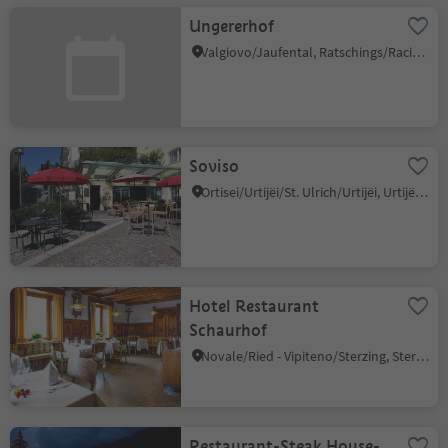
Ungererhof
Valgiovo/Jaufental, Ratschings/Racines, Sterzing/Vipiteno and environs
Soviso
Ortisei/Urtijëi/St. Ulrich/Urtijëi, Urtijëi/Ortisei, Dolomites Region Val Gardena
Hotel Restaurant
Schaurhof
Novale/Ried - Vipiteno/Sterzing, Sterzing/Vipiteno, Sterzing/Vipiteno and environs
Restaurant-Steak House-