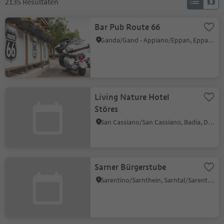
2135
Resultaten
Bar Pub Route 66
Ganda/Gand - Appiano/Eppan, Eppan an der Weinstaße/Appiano sulla Strada del Vino, Alto Adige Wine Road
Living Nature Hotel
Störes
San Cassiano/San Cassiano, Badia, Dolomites Region Alta Badia
Sarner Bürgerstube
Sarentino/Sarnthein, Sarntal/Sarentino, Bolzano/Bozen and environs