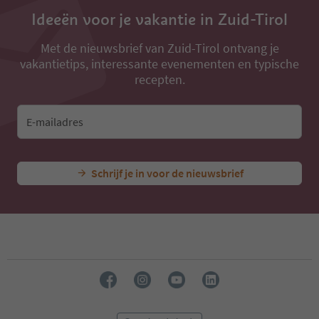
13
14
Ideeën voor je vakantie in Zuid-Tirol
15
16
Met de nieuwsbrief van Zuid-Tirol ontvang je
17
vakantietips, interessante evenementen en typische
18
recepten.
19
20
21
E-mailadres
22
23
24
25
Schrijf je in voor de nieuwsbrief
26
27
28
29
30
31
32
33
34
35