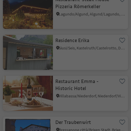
Pizzeria Römerkeller
Lagundo/Algund, Algund/Lagundo, Meran/Merano and environs
Residence Erika
Siusi/Seis, Kastelruth/Castelrotto, Dolomites Region Seiser Alm
Restaurant Emma -
Historic Hotel
Villabassa/Niederdorf, Niederdorf/Villabassa, Dolomites Region 3 Zinnen
Der Traubenwirt
Bressanone città/Brixen Stadt, Brixen/Bressanone, Brixen/Bressanone and environs