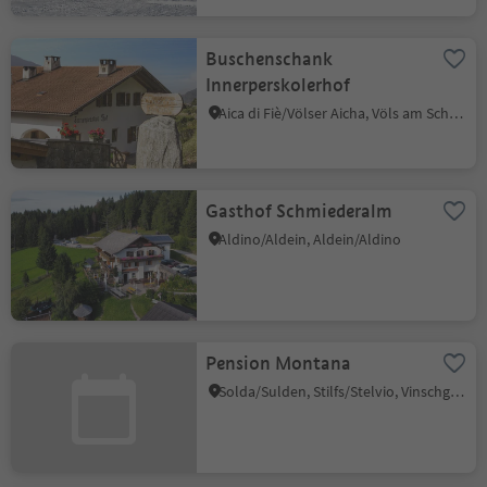
Buschenschank
Innerperskolerhof
Aica di Fiè/Völser Aicha, Völs am Schlern/Fiè allo Sciliar, Dolomites Region Seiser Alm
Gasthof Schmiederalm
Aldino/Aldein, Aldein/Aldino
Pension Montana
Solda/Sulden, Stilfs/Stelvio, Vinschgau/Val Venosta