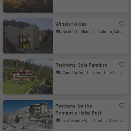
Winery Niklas
S. Nicolò/St. Nikolaus - Caldaro/Kaltern, Kaltern an der Weinstraße/Caldaro sulla Strada del Vino, Alto Adige Wine Road
Parkhotel Sole Paradiso
S. Candido/Innichen, Innichen/San Candido, Dolomites Region 3 Zinnen
Posthotel by the
Romantic Hotel Post
Nova Levante/Welschnofen, Welschnofen/Nova Levante, Dolomites Region Eggental