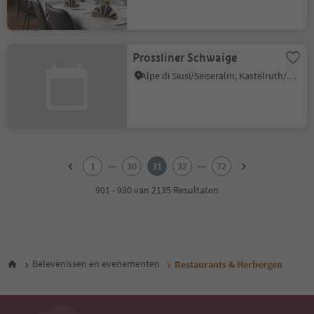
Prossliner Schwaige
Alpe di Siusi/Seiseralm, Kastelruth/Castelrotto, Dolomites Region Seiser Alm
1
2
...
...
1
30
31
32
72
3
4
901 - 930 van 2135 Resultaten
5
6
7
8
9
Belevenissen en evenementen
Restaurants & Herbergen
10
11
12