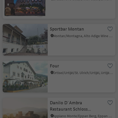
Sportbar Montan
Montan/Montagna, Alto Adige Wine Road
Four
Ortisei/Urtijëi/St. Ulrich/Urtijëi, Urtijëi/Ortisei, Dolomites Region Val Gardena
Danilo D`Ambra
Restaurant Schloss
Freudenstein
Appiano Monte/Eppan Berg, Eppan an der Weinstaße/Appiano sulla Strada del Vino, Alto Adige Wine Road