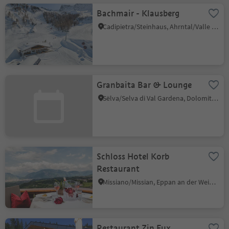
Bachmair - Klausberg
Cadipietra/Steinhaus, Ahrntal/Valle Aurina, Ahrntal/Valle Aurina
Granbaita Bar & Lounge
Sëlva/Selva di Val Gardena, Dolomites Region Val Gardena
Schloss Hotel Korb
Restaurant
Missiano/Missian, Eppan an der Weinstaße/Appiano sulla Strada del Vino, Alto Adige Wine Road
Restaurant Zin Fux