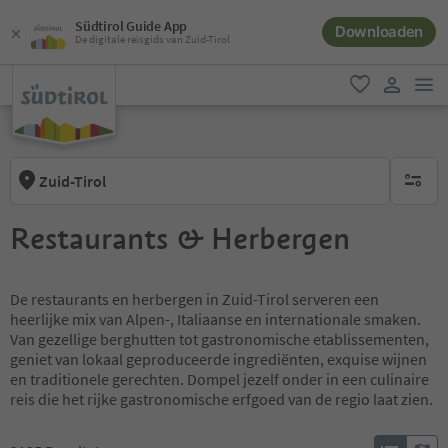
Südtirol Guide App
Downloaden
De digitale reisgids van Zuid-Tirol
men
favoriet
gebruike
Zuid-Tirol
geen act
Restaurants & Herbergen
De restaurants en herbergen in Zuid-Tirol serveren een
heerlijke mix van Alpen-, Italiaanse en internationale smaken.
Van gezellige berghutten tot gastronomische etablissementen,
geniet van lokaal geproduceerde ingrediënten, exquise wijnen
en traditionele gerechten. Dompel jezelf onder in een culinaire
reis die het rijke gastronomische erfgoed van de regio laat zien.