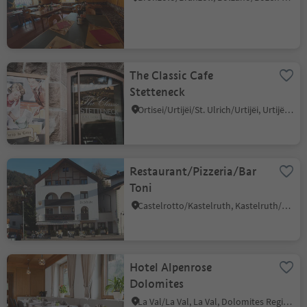
The Classic Cafe
Stetteneck
Ortisei/Urtijëi/St. Ulrich/Urtijëi, Urtijëi/Ortisei, Dolomites Region Val Gardena
Restaurant/Pizzeria/Bar
Toni
Castelrotto/Kastelruth, Kastelruth/Castelrotto, Dolomites Region Seiser Alm
Hotel Alpenrose
Dolomites
La Val/La Val, La Val, Dolomites Region Alta Badia