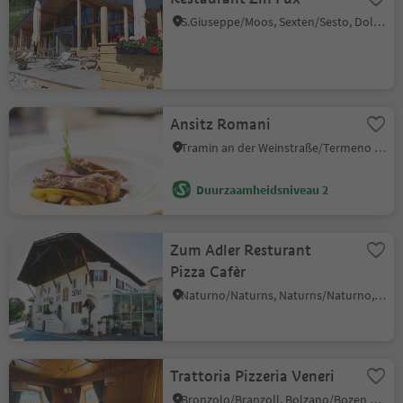
S.Giuseppe/Moos, Sexten/Sesto, Dolomites Region 3 Zinnen
Ansitz Romani
Tramin an der Weinstraße/Termeno sulla Strada del Vino, Alto Adige Wine Road
Duurzaamheidsniveau 2
Zum Adler Resturant
Pizza Cafèr
Naturno/Naturns, Naturns/Naturno, Meran/Merano and environs
Trattoria Pizzeria Veneri
Bronzolo/Branzoll, Bolzano/Bozen and environs