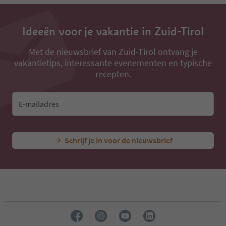
13
14
15
Ideeën voor je vakantie in Zuid-Tirol
16
17
18
Met de nieuwsbrief van Zuid-Tirol ontvang je
19
vakantietips, interessante evenementen en typische
20
recepten.
21
22
23
E-mailadres
24
25
26
Schrijf je in voor de nieuwsbrief
27
28
29
30
31
32
33
34
35