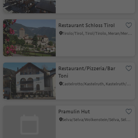
Restaurant Schloss Tirol
Tirolo/Tirol, Tirol/Tirolo, Meran/Merano and environs
Restaurant/Pizzeria/Bar
Toni
Castelrotto/Kastelruth, Kastelruth/Castelrotto, Dolomites Region Seiser Alm
Pramulin Hut
Selva/Sëlva/Wolkenstein/Sëlva, Sëlva/Selva di Val Gardena, Dolomites Region Val Gardena