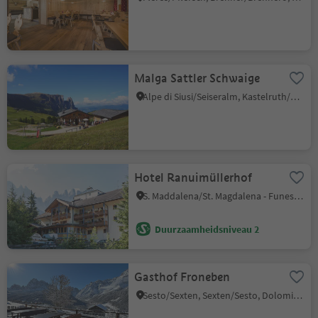
Malga Sattler Schwaige
Alpe di Siusi/Seiseralm, Kastelruth/Castelrotto, Dolomites Region Seiser Alm
Hotel Ranuimüllerhof
S. Maddalena/St. Magdalena - Funes/Villnöss, Villnöss/Funes, Dolomites Region Lüsen Villnöss
Duurzaamheidsniveau 2
Gasthof Froneben
Sesto/Sexten, Sexten/Sesto, Dolomites Region 3 Zinnen