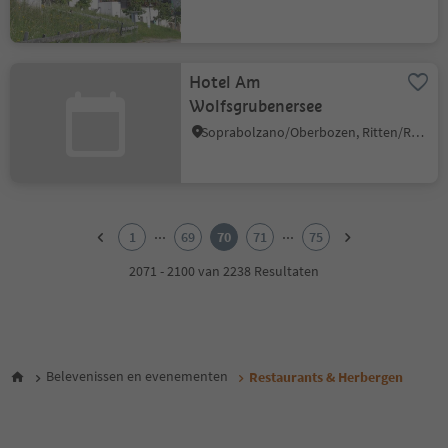
Hotel Am
Wolfsgrubenersee
Soprabolzano/Oberbozen, Ritten/Renon, Bolzano/Bozen and environs
1
2
...
...
1
69
70
71
75
3
4
2071 - 2100 van 2238 Resultaten
5
6
7
8
9
Belevenissen en evenementen
Restaurants & Herbergen
10
11
12