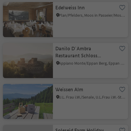
Edelweiss Inn
Plan/Pfelders, Moos in Passeier/Moso in Passiria, Meran/Merano and environs
Danilo D`Ambra
Restaurant Schloss
Freudenstein
Appiano Monte/Eppan Berg, Eppan an der Weinstaße/Appiano sulla Strada del Vino, Alto Adige Wine Road
Weissen Alm
U.L. Frau i.W./Senale, U.L.Frau i.W.-St. Felix/Senale-S.Felice, Meran/Merano and environs
Soleseid Farm Holiday