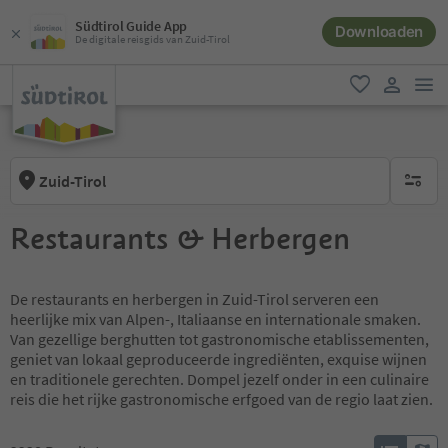
Südtirol Guide App
Downloaden
De digitale reisgids van Zuid-Tirol
men
favoriet
gebruike
Zuid-Tirol
geen act
Restaurants & Herbergen
De restaurants en herbergen in Zuid-Tirol serveren een
heerlijke mix van Alpen-, Italiaanse en internationale smaken.
Van gezellige berghutten tot gastronomische etablissementen,
geniet van lokaal geproduceerde ingrediënten, exquise wijnen
en traditionele gerechten. Dompel jezelf onder in een culinaire
reis die het rijke gastronomische erfgoed van de regio laat zien.