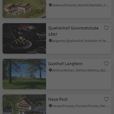
Valdene/Ennetal, Martell/Martello, Vinschgau/Val Venosta
Quellenhof Gourmetstube
1897
Sorgente/Quellenhof, St.Martin in Passeier/San Martino in Passiria, Meran/Merano and environs
Gasthof Langfenn
Meltina/Mölten, Mölten/Meltina, Bolzano/Bozen and environs
Neue Post
Proves/Proveis, Proveis/Proves, Meran/Merano and environs