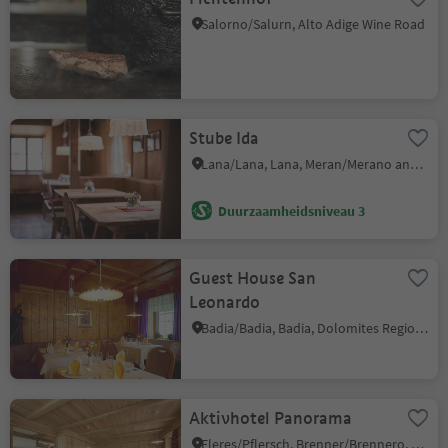
Salorno/Salurn, Alto Adige Wine Road
Stube Ida
Lana/Lana, Lana, Meran/Merano and environs
Duurzaamheidsniveau 3
Guest House San
Leonardo
Badia/Badia, Badia, Dolomites Region Alta Badia
Aktivhotel Panorama
Fleres/Pflersch, Brenner/Brennero, Sterzing/Vipiteno and environs