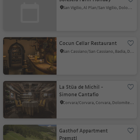
San Vigilio, Al Plan/San Vigilio, Dolomites Region Kronplatz/Plan de Corones
Cocun Cellar Restaurant
San Cassiano/San Cassiano, Badia, Dolomites Region Alta Badia
La Stüa de Michil -
Simone Cantafio
Corvara/Corvara, Corvara, Dolomites Region Alta Badia
Gasthof Appartment
Premstl