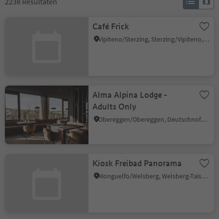
2238
Resultaten
Café Frick
Vipiteno/Sterzing, Sterzing/Vipiteno, Sterzing/Vipiteno and environs
Alma Alpina Lodge -
Adults Only
Obereggen/Obereggen, Deutschnofen/Nova Ponente, Dolomites Region Eggental
Kiosk Freibad Panorama
Monguelfo/Welsberg, Welsberg-Taisten/Monguelfo-Tesido