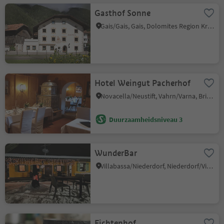
Gasthof Sonne
Gais/Gais, Gais, Dolomites Region Kronplatz/Plan de Corones
Hotel Weingut Pacherhof
Novacella/Neustift, Vahrn/Varna, Brixen/Bressanone and environs
Duurzaamheidsniveau 3
WunderBar
Villabassa/Niederdorf, Niederdorf/Villabassa, Dolomites Region 3 Zinnen
Fichtenhof