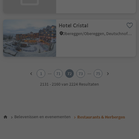
Hotel Cristal
Obereggen/Obereggen, Deutschnofen/Nova Ponente, Dolomites Region Eggental
1
2
...
...
1
71
72
73
75
3
4
2131 - 2160 van 2224 Resultaten
5
6
7
8
9
Belevenissen en evenementen
Restaurants & Herbergen
10
11
12