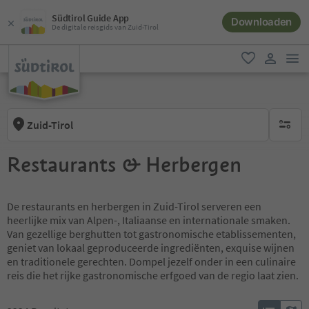
Südtirol Guide App
Downloaden
De digitale reisgids van Zuid-Tirol
men
favoriet
gebruike
Zuid-Tirol
geen act
Restaurants & Herbergen
De restaurants en herbergen in Zuid-Tirol serveren een
heerlijke mix van Alpen-, Italiaanse en internationale smaken.
Van gezellige berghutten tot gastronomische etablissementen,
geniet van lokaal geproduceerde ingrediënten, exquise wijnen
en traditionele gerechten. Dompel jezelf onder in een culinaire
reis die het rijke gastronomische erfgoed van de regio laat zien.