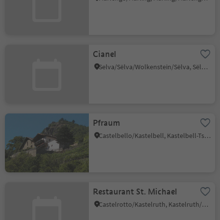
Cianel
Selva/Sëlva/Wolkenstein/Sëlva, Sëlva/Selva di Val Gardena, Dolomites Region Val Gardena
Pfraum
Castelbello/Kastelbell, Kastelbell-Tschars/Castelbello-Ciardes, Vinschgau/Val Venosta
Restaurant St. Michael
Castelrotto/Kastelruth, Kastelruth/Castelrotto, Dolomites Region Seiser Alm