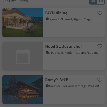
2224
Resultaten
FAYN dining
Lagundo/Algund, Algund/Lagundo, Meran/Merano and environs
Hotel St. Justinahof
S. Paolo/St. Pauls - Appiano/Eppan, Eppan an der Weinstaße/Appiano sulla Strada del Vino, Alto Adige Wine Road
Romy's B&B
Braies di Fuori/Ausserprags, Prags/Braies, Dolomites Region 3 Zinnen