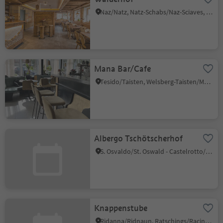
Naz/Natz, Natz-Schabs/Naz-Sciaves, Brixen/Bressanone and environs
Mana Bar/Cafe
Tesido/Taisten, Welsberg-Taisten/Monguelfo-Tesido
Albergo Tschötscherhof
S. Osvaldo/St. Oswald - Castelrotto/Kastelruth, Kastelruth/Castelrotto, Dolomites Region Seiser Alm
Knappenstube
Ridanna/Ridnaun, Ratschings/Racines, Sterzing/Vipiteno and environs