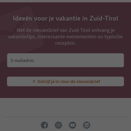
13
14
15
Ideeën voor je vakantie in Zuid-Tirol
16
17
18
Met de nieuwsbrief van Zuid-Tirol ontvang je
19
vakantietips, interessante evenementen en typische
20
recepten.
21
22
23
E-mailadres
24
25
26
Schrijf je in voor de nieuwsbrief
27
28
29
30
31
32
33
34
35