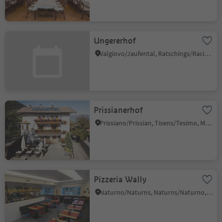
Ungererhof
Valgiovo/Jaufental, Ratschings/Racines, Sterzing/Vipiteno and environs
Prissianerhof
Prissiano/Prissian, Tisens/Tesimo, Meran/Merano and environs
Pizzeria Wally
Naturno/Naturns, Naturns/Naturno, Meran/Merano and environs