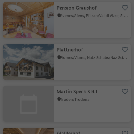
Pension Graushof
Avenes/Afens, Pfitsch/Val di Vizze, Sterzing/Vipiteno and environs
Plattnerhof
Fiumes/Viums, Natz-Schabs/Naz-Sciaves, Brixen/Bressanone and environs
Martin Speck S.R.L.
Truden/Trodena
Walderhof