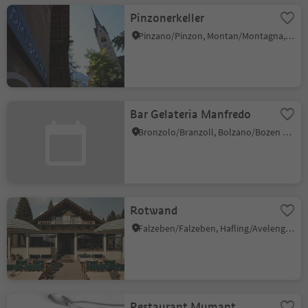
Pinzonerkeller
Pinzano/Pinzon, Montan/Montagna, Alto Adige Wine Road
Bar Gelateria Manfredo
Bronzolo/Branzoll, Bolzano/Bozen and environs
Rotwand
Falzeben/Falzeben, Hafling/Avelengo, Meran/Merano and environs
Restaurant Mumant