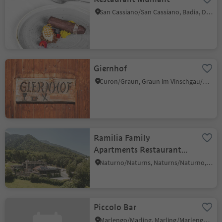
San Cassiano/San Cassiano, Badia, Dolomites Region Alta Badia
Giernhof
Curon/Graun, Graun im Vinschgau/Curon Venosta, Vinschgau/Val Venosta
Ramilia Family
Apartments Restaurant
Pizzeria
Naturno/Naturns, Naturns/Naturno, Meran/Merano and environs
Piccolo Bar
Marlengo/Marling, Marling/Marlengo, Meran/Merano and environs