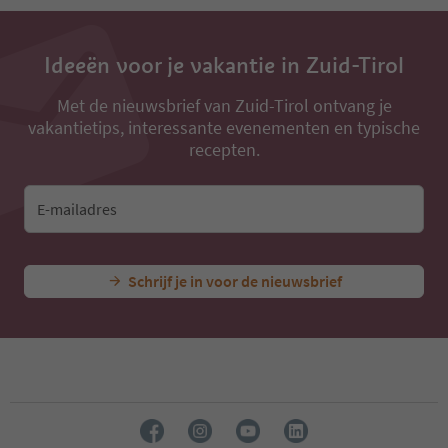
13
14
15
16
Ideeën voor je vakantie in Zuid-Tirol
17
18
Met de nieuwsbrief van Zuid-Tirol ontvang je
19
vakantietips, interessante evenementen en typische
20
recepten.
21
22
23
E-mailadres
24
25
26
27
Schrijf je in voor de nieuwsbrief
28
29
30
31
32
33
34
35