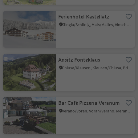
Ferienhotel Kastellatz
Slingia/Schlinig, Mals/Malles, Vinschgau/Val Venosta
Ansitz Fonteklaus
Chiusa/Klausen, Klausen/Chiusa, Brixen/Bressanone and environs
Bar Cafè Pizzeria Veranum
Verano/Vöran, Vöran/Verano, Meran/Merano and environs