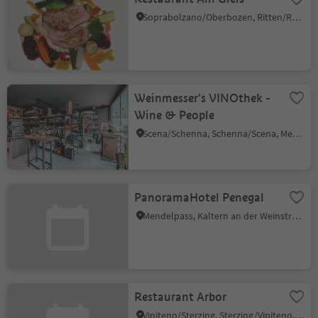
Soprabolzano/Oberbozen, Ritten/Renon, Bolzano/Bozen and environs
Weinmesser's VINOthek -
Wine & People
Scena/Schenna, Schenna/Scena, Meran/Merano and environs
PanoramaHotel Penegal
Mendelpass, Kaltern an der Weinstraße/Caldaro sulla Strada del Vino, Alto Adige Wine Road
Restaurant Arbor
Vipiteno/Sterzing, Sterzing/Vipiteno, Sterzing/Vipiteno and environs