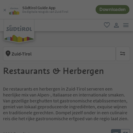
Südtirol Guide App
Downloaden
De digitale reisgids van Zuid-Tirol
men
favoriet
gebruike
Zuid-Tirol
geen act
Restaurants & Herbergen
De restaurants en herbergen in Zuid-Tirol serveren een
heerlijke mix van Alpen-, Italiaanse en internationale smaken.
Van gezellige berghutten tot gastronomische etablissementen,
geniet van lokaal geproduceerde ingrediënten, exquise wijnen
en traditionele gerechten. Dompel jezelf onder in een culinaire
reis die het rijke gastronomische erfgoed van de regio laat zien.