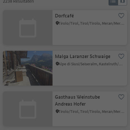
2238
Resultaten
Dorfcafé
Tirolo/Tirol, Tirol/Tirolo, Meran/Merano and environs
Malga Laranzer Schwaige
Alpe di Siusi/Seiseralm, Kastelruth/Castelrotto, Dolomites Region Seiser Alm
Gasthaus Weinstube
Andreas Hofer
Tirolo/Tirol, Tirol/Tirolo, Meran/Merano and environs