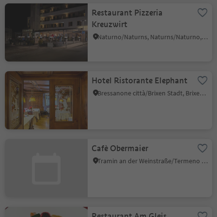
Restaurant Pizzeria
Kreuzwirt
Naturno/Naturns, Naturns/Naturno, Meran/Merano and environs
Hotel Ristorante Elephant
Bressanone città/Brixen Stadt, Brixen/Bressanone, Brixen/Bressanone and environs
Cafè Obermaier
Tramin an der Weinstraße/Termeno sulla Strada del Vino, Alto Adige Wine Road
Restaurant Am Gleis