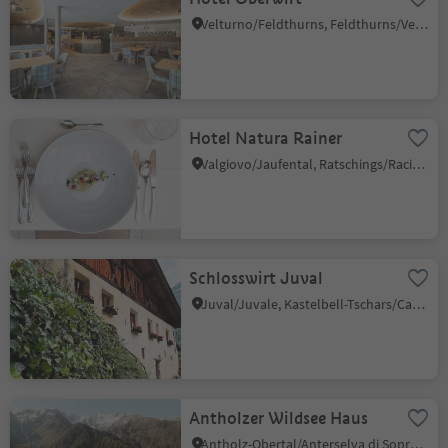
Velturno/Feldthurns, Feldthurns/Velturno, Brixen/Bressanone and environs
Hotel Natura Rainer
Valgiovo/Jaufental, Ratschings/Racines, Sterzing/Vipiteno and environs
Schlosswirt Juval
Juval/Juvale, Kastelbell-Tschars/Castelbello-Ciardes, Vinschgau/Val Venosta
Antholzer Wildsee Haus
Antholz-Obertal/Anterselva di Sopra, Rasen-Antholz/Rasun Anterselva, Dolomites Region Kronplatz/Plan de Corones