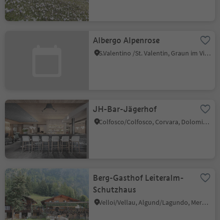
Albergo Alpenrose
S.Valentino /St. Valentin, Graun im Vinschgau/Curon Venosta, Vinschgau/Val Venosta
JH-Bar-Jägerhof
Colfosco/Colfosco, Corvara, Dolomites Region Alta Badia
Berg-Gasthof Leiteralm-
Schutzhaus
Velloi/Vellau, Algund/Lagundo, Meran/Merano and environs