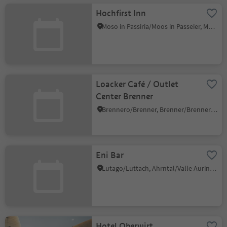
Hochfirst Inn
Moso in Passiria/Moos in Passeier, Moos in Passeier/Moso in Passiria, Meran/Merano and environs
Loacker Café / Outlet
Center Brenner
Brennero/Brenner, Brenner/Brennero, Sterzing/Vipiteno and environs
Eni Bar
Lutago/Luttach, Ahrntal/Valle Aurina, Ahrntal/Valle Aurina
Hotel Oberwirt