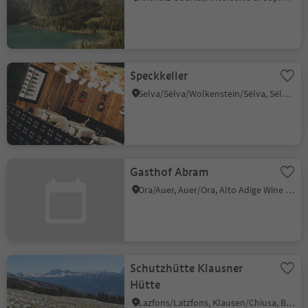
Speckkeller
Selva/Sëlva/Wolkenstein/Sëlva, Sëlva/Selva di Val Gardena, Dolomites Region Val Gardena
Gasthof Abram
Ora/Auer, Auer/Ora, Alto Adige Wine Road
Schutzhütte Klausner
Hütte
Lazfons/Latzfons, Klausen/Chiusa, Brixen/Bressanone and environs