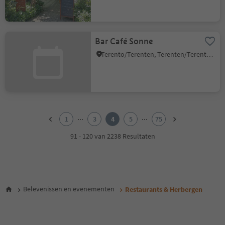
Bar Café Sonne
Terento/Terenten, Terenten/Terento, Brixen/Bressanone and environs
1
2
...
...
1
3
4
5
75
3
4
91 - 120 van 2238 Resultaten
5
6
7
8
9
Belevenissen en evenementen
Restaurants & Herbergen
10
11
12