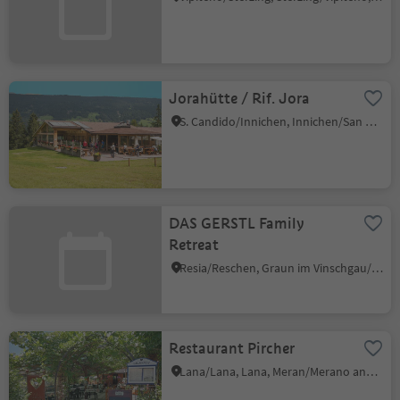
Jorahütte / Rif. Jora
S. Candido/Innichen, Innichen/San Candido, Dolomites Region 3 Zinnen
DAS GERSTL Family
Retreat
Resia/Reschen, Graun im Vinschgau/Curon Venosta, Vinschgau/Val Venosta
Restaurant Pircher
Lana/Lana, Lana, Meran/Merano and environs