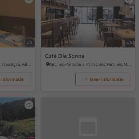
1/3
1/6
Café Die Sonne
Tartsch/Tarces, Mals/Malles, Vinschgau/Val Venosta
Parcines/Partschins, Partschins/Parcines, Meran/Merano and environs
 informatie
Meer informatie