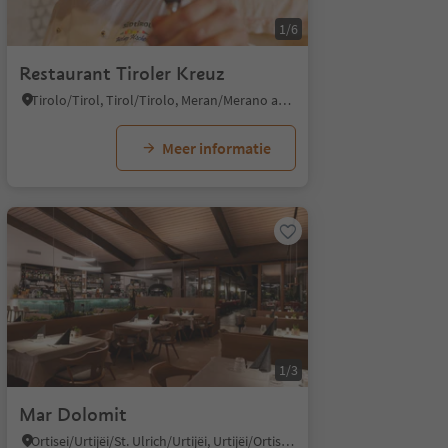
1/6
Restaurant Tiroler Kreuz
Tirolo/Tirol, Tirol/Tirolo, Meran/Merano and environs
Meer informatie
1/3
Mar Dolomit
Ortisei/Urtijëi/St. Ulrich/Urtijëi, Urtijëi/Ortisei, Dolomites Region Val Gardena