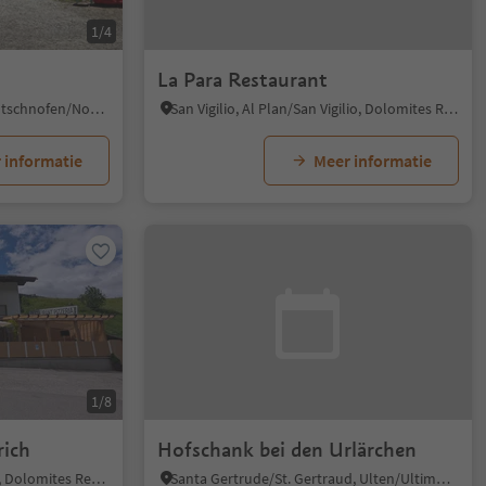
1/4
La Para Restaurant
Obereggen/Obereggen, Deutschnofen/Nova Ponente, Dolomites Region Eggental
San Vigilio, Al Plan/San Vigilio, Dolomites Region Kronplatz/Plan de Corones
 informatie
Meer informatie
1/8
rich
Hofschank bei den Urlärchen
Sesto/Sexten, Sexten/Sesto, Dolomites Region 3 Zinnen
Santa Gertrude/St. Gertraud, Ulten/Ultimo, Meran/Merano and environs