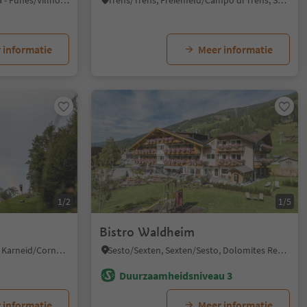
S. Maddalena/St. Magdalena - Funes/Villnöss, Villnöss/Funes, Dolomites Region Lüsen Villnöss
Trens/Trens, Freienfeld/Campo di Trens, Sterzing/Vipiteno and environs
 informatie
Meer informatie
1/2
1/5
Bistro Waldheim
Cornedo all'Isarco/Karneid, Karneid/Cornedo all'Isarco, Dolomites Region Eggental
Sesto/Sexten, Sexten/Sesto, Dolomites Region 3 Zinnen
Duurzaamheidsniveau 3
 informatie
Meer informatie