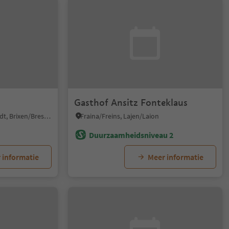
Gasthof Ansitz Fonteklaus
Bressanone città/Brixen Stadt, Brixen/Bressanone, Brixen/Bressanone and environs
Fraina/Freins, Lajen/Laion
Duurzaamheidsniveau 2
 informatie
Meer informatie