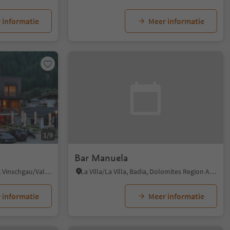
 informatie
Meer informatie
1/9
Bar Manuela
Solda/Sulden, Stilfs/Stelvio, Vinschgau/Val Venosta
La Villa/La Villa, Badia, Dolomites Region Alta Badia
 informatie
Meer informatie