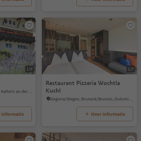
1/6
1/7
Restaurant Pizzeria Wochtla
Kuchl
Caldaro Paese/Kaltern Dorf, Kaltern an der Weinstraße/Caldaro sulla Strada del Vino, Alto Adige Wine Road
Stegona/Stegen, Bruneck/Brunico, Dolomites Region Kronplatz/Plan de Corones
 informatie
Meer informatie