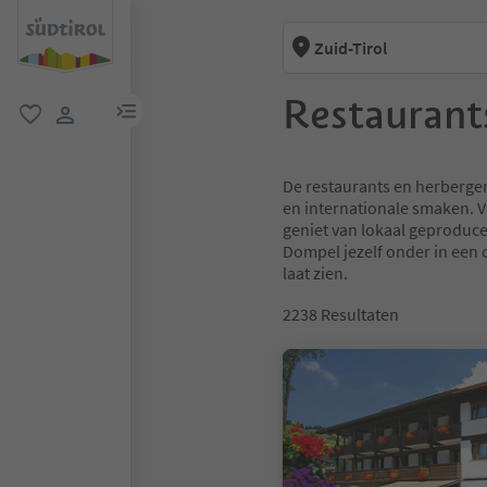
Zuid-Tirol
Restaurant
menulink
favoriet
gebruikerslink
De restaurants en herbergen 
en internationale smaken. V
geniet van lokaal geproduce
Dompel jezelf onder in een c
laat zien.
2238
Resultaten