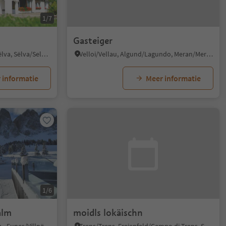
1/7
Gasteiger
Selva/Sëlva/Wolkenstein/Sëlva, Sëlva/Selva di Val Gardena, Dolomites Region Val Gardena
Velloi/Vellau, Algund/Lagundo, Meran/Merano and environs
 informatie
Meer informatie
1/6
alm
moidls lokäischn