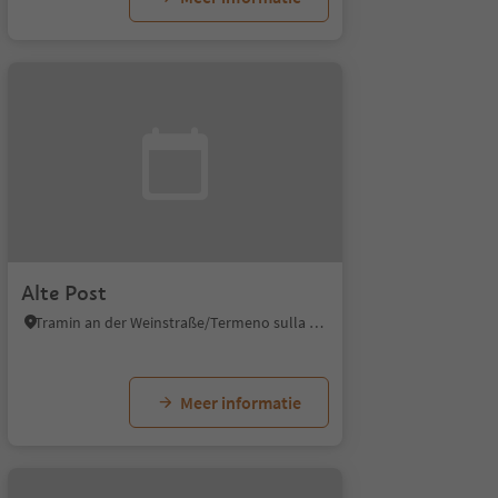
Alte Post
Tramin an der Weinstraße/Termeno sulla Strada del Vino, Alto Adige Wine Road
Meer informatie