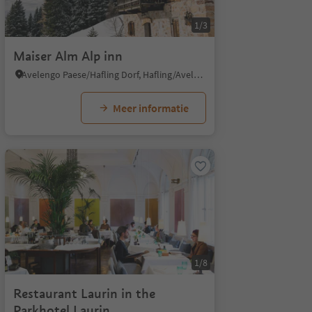
1/3
Maiser Alm Alp inn
Avelengo Paese/Hafling Dorf, Hafling/Avelengo, Meran/Merano and environs
Meer informatie
1/8
Restaurant Laurin in the
Parkhotel Laurin