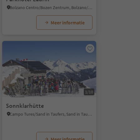
Bolzano Centro/Bozen Zentrum, Bolzano/Bozen, Bolzano/Bozen and environs
Meer informatie
1/10
Sonnklarhütte
Campo Tures/Sand in Taufers, Sand in Taufers/Campo Tures, Ahrntal/Valle Aurina
Meer informatie