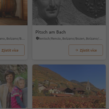
Pitsch am Bach
Bozner Boden/Piani di Bolzano, Bolzano/Bozen, Bolzano/Bozen and environs
Rentsch/Rencio, Bolzano/Bozen, Bolzano/Bozen and environs
Zjistit více
Zjistit více