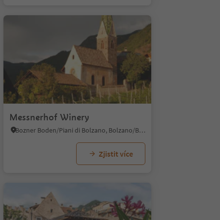
Messnerhof Winery
Bozner Boden/Piani di Bolzano, Bolzano/Bozen, Bolzano/Bozen and environs
Zjistit více