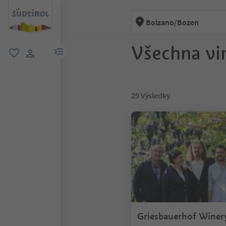
Bolzano/Bozen
Všechna vi
odkaz na menu
oblíbené
uživatelský odkaz
29
Výsledky
Griesbauerhof Winer