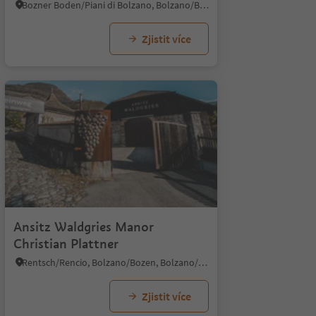
Bozner Boden/Piani di Bolzano, Bolzano/Bozen, Bolzano/Bozen and environs
Zjistit více
Ansitz Waldgries Manor
Christian Plattner
Rentsch/Rencio, Bolzano/Bozen, Bolzano/Bozen and environs
Zjistit více