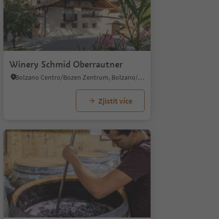
Winery Schmid Oberrautner
Bolzano Centro/Bozen Zentrum, Bolzano/Bozen, Bolzano/Bozen and environs
Zjistit více