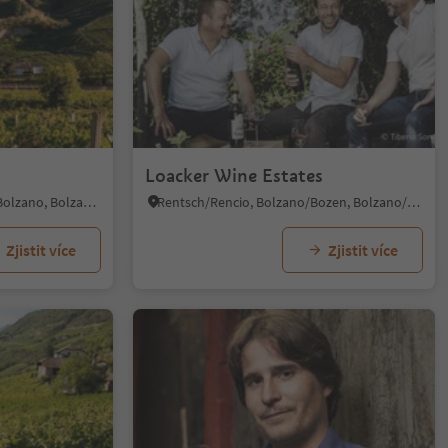
Loacker Wine Estates
Kardaun/Cardano - Bozen/Bolzano, Bolzano/Bozen, Bolzano/Bozen and environs
Rentsch/Rencio, Bolzano/Bozen, Bolzano/Bozen and environs
Zjistit více
Zjistit více