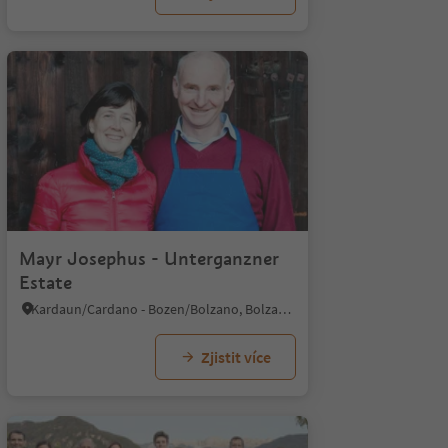
Mayr Josephus - Unterganzner
Estate
Kardaun/Cardano - Bozen/Bolzano, Bolzano/Bozen, Bolzano/Bozen and environs
Zjistit více