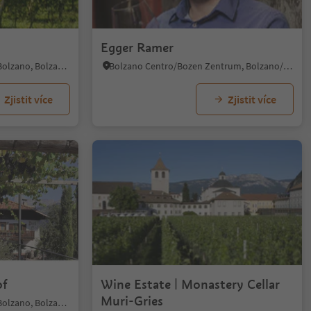
Egger Ramer
Kardaun/Cardano - Bozen/Bolzano, Bolzano/Bozen, Bolzano/Bozen and environs
Bolzano Centro/Bozen Zentrum, Bolzano/Bozen, Bolzano/Bozen and environs
Zjistit více
Zjistit více
of
Wine Estate | Monastery Cellar
Muri-Gries
Kardaun/Cardano - Bozen/Bolzano, Bolzano/Bozen, Bolzano/Bozen and environs