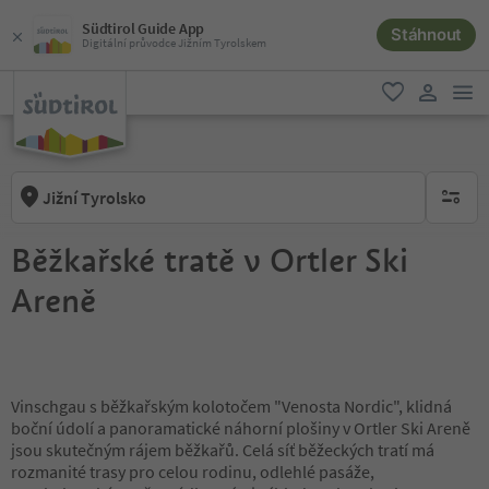
Südtirol Guide App
Stáhnout
Digitální průvodce Jižním Tyrolskem
odk
oblíbené
uživatel
Jižní Tyrolsko
brak ak
Běžkařské tratě v Ortler Ski
Areně
Vinschgau s běžkařským kolotočem "Venosta Nordic", klidná
boční údolí a panoramatické náhorní plošiny v Ortler Ski Areně
jsou skutečným rájem běžkařů. Celá síť běžeckých tratí má
rozmanité trasy pro celou rodinu, odlehlé pasáže,