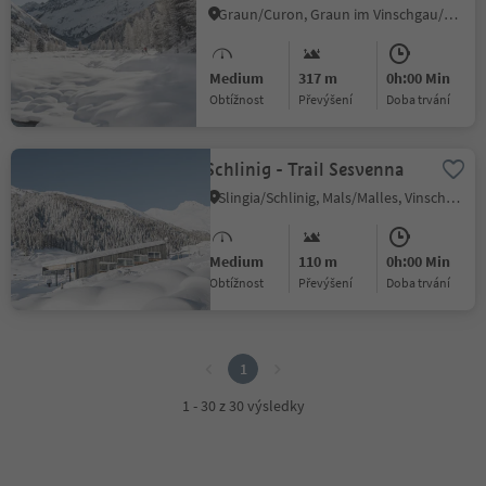
Graun/Curon, Graun im Vinschgau/Curon Venosta, Vinschgau/Val Venosta
Medium
317 m
0h:00 Min
Obtížnost
Převýšení
doba trvání
Schlinig - Trail Sesvenna
Slingia/Schlinig, Mals/Malles, Vinschgau/Val Venosta
Medium
110 m
0h:00 Min
Obtížnost
Převýšení
doba trvání
1
1
1 - 30 z 30 výsledky