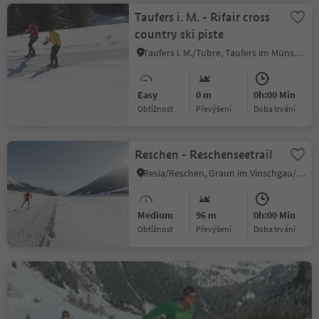
Taufers i. M. - Rifair cross
country ski piste
Taufers i. M./Tubre, Taufers im Münstertal/Tubre, Vinschgau/Val Venosta
Easy
0 m
0h:00 Min
Obtížnost
Převýšení
doba trvání
Reschen - Reschenseetrail
Resia/Reschen, Graun im Vinschgau/Curon Venosta, Vinschgau/Val Venosta
Medium
96 m
0h:00 Min
Obtížnost
Převýšení
doba trvání
Circuit Pennes-Laste
Pennes di Dentro/Innerpens, Sarntal/Sarentino, Bolzano/Bozen and environs