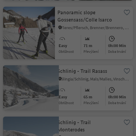
Panoramic slope
Gossensass/Colle Isarco
Fleres/Pflersch, Brenner/Brennero, Sterzing/Vipiteno and environs
Easy
71 m
0h:00 Min
Obtížnost
Převýšení
doba trvání
Schlinig - Trail Rasass
Slingia/Schlinig, Mals/Malles, Vinschgau/Val Venosta
Easy
65 m
0h:00 Min
Obtížnost
Převýšení
doba trvání
Schlinig - Trail
Monterodes