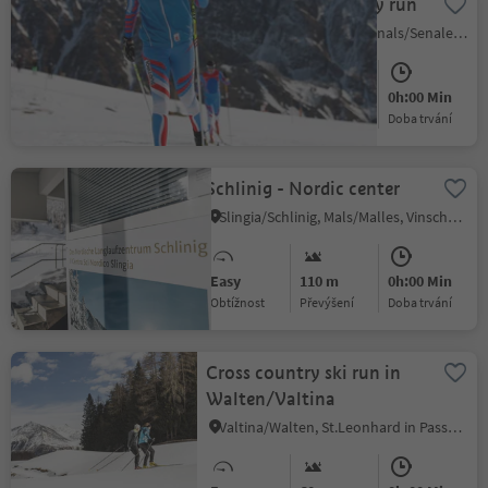
Lazaun cross-country run
Maso Corto/Kurzras, Schnals/Senales, Vinschgau/Val Venosta
Medium
30 m
0h:00 Min
Obtížnost
Převýšení
doba trvání
Schlinig - Nordic center
Slingia/Schlinig, Mals/Malles, Vinschgau/Val Venosta
Easy
110 m
0h:00 Min
Obtížnost
Převýšení
doba trvání
Cross country ski run in
Walten/Valtina
Valtina/Walten, St.Leonhard in Passeier/San Leonardo in Passiria, Meran/Merano and environs