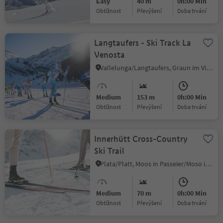
Easy
40 m
0h:00 Min
Obtížnost
Převýšení
doba trvání
Langtaufers - Ski Track La
Venosta
Vallelunga/Langtaufers, Graun im Vinschgau/Curon Venosta, Vinschgau/Val Venosta
Medium
153 m
0h:00 Min
Obtížnost
Převýšení
doba trvání
Innerhütt Cross-Country
Ski Trail
Plata/Platt, Moos in Passeier/Moso in Passiria, Meran/Merano and environs
Medium
70 m
0h:00 Min
Obtížnost
Převýšení
doba trvání