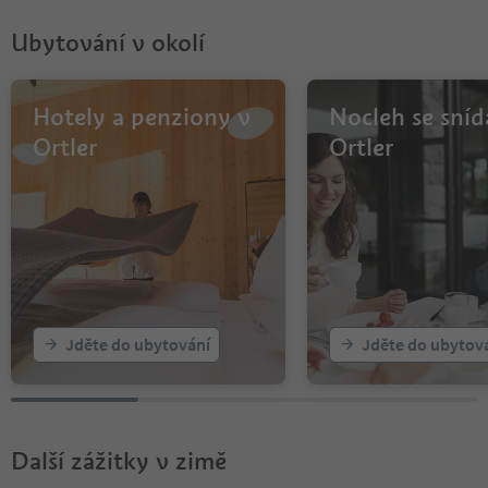
Ubytování v okolí
Hotely a penziony v
Nocleh se sníd
Ortler
Ortler
Jděte do ubytování
Jděte do ubytov
Další zážitky v zimě