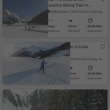
Country Skiing Trail in
Solda/Sulden
Solda/Sulden, Stilfs/Stelvio, Vinschgau/Val Venosta
Easy
120 m
0h:00 Min
Obtížnost
Převýšení
doba trvání
Pfitscht Valley circular
slope
Avenes/Afens, Pfitsch/Val di Vizze, Sterzing/Vipiteno and environs
Easy
519 m
0h:00 Min
Obtížnost
Převýšení
doba trvání
Pensertal Cross Country
Ski Track
Riobianco/Weissenbach - Sarnentino/Sarntal, Sarntal/Sarentino, Bolzano/Bozen and environs