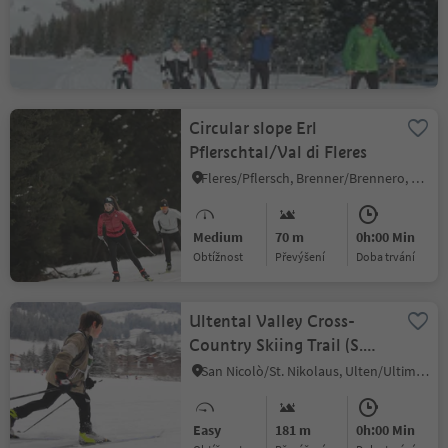
Medium
220 m
0h:00 Min
Obtížnost
Převýšení
doba trvání
Circular slope Erl
Pflerschtal/Val di Fleres
Fleres/Pflersch, Brenner/Brennero, Sterzing/Vipiteno and environs
Medium
70 m
0h:00 Min
Obtížnost
Převýšení
doba trvání
Ultental Valley Cross-
Country Skiing Trail (S.
Nicolò - S. Geltrude)
San Nicolò/St. Nikolaus, Ulten/Ultimo, Meran/Merano and environs
Easy
181 m
0h:00 Min