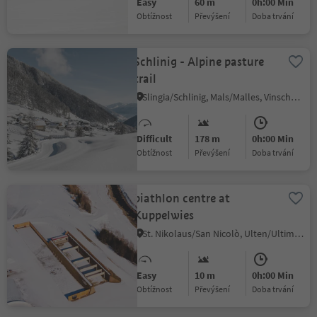
Easy
60 m
0h:00 Min
Obtížnost
Převýšení
doba trvání
Schlinig - Alpine pasture
trail
Slingia/Schlinig, Mals/Malles, Vinschgau/Val Venosta
Difficult
178 m
0h:00 Min
Obtížnost
Převýšení
doba trvání
biathlon centre at
Kuppelwies
St. Nikolaus/San Nicolò, Ulten/Ultimo, Meran/Merano and environs
Easy
10 m
0h:00 Min
Obtížnost
Převýšení
doba trvání