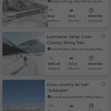
Slingia/Schlinig, Mals/Malles, Vinschgau/Val Venosta
Easy
30 m
0h:00 Min
Obtížnost
Převýšení
doba trvání
Lazinsertal Valley Cross-
Country Skiing Trail
Plan/Pfelders, Moos in Passeier/Moso in Passiria, Meran/Merano and environs
Difficult
351 m
0h:00 Min
Obtížnost
Převýšení
doba trvání
Cross-country ski trail
"Schönalm"
Auna di Sopra/Oberinn, Ritten/Renon, Bolzano/Bozen and environs