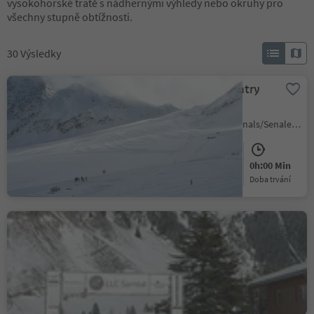
vysokohorské tratě s nádhernými výhledy nebo okruhy pro
všechny stupně obtížnosti.
30
Výsledky
Hochjoch cross-country
run
Maso Corto/Kurzras, Schnals/Senales, Vinschgau/Val Venosta
Medium
61 m
0h:00 Min
Obtížnost
Převýšení
doba trvání
Illuminated Circuit Laste
Pennes di Dentro/Innerpens, Sarntal/Sarentino, Bolzano/Bozen and environs
Easy
2523 m
0h:00 Min
Obtížnost
Převýšení
doba trvání