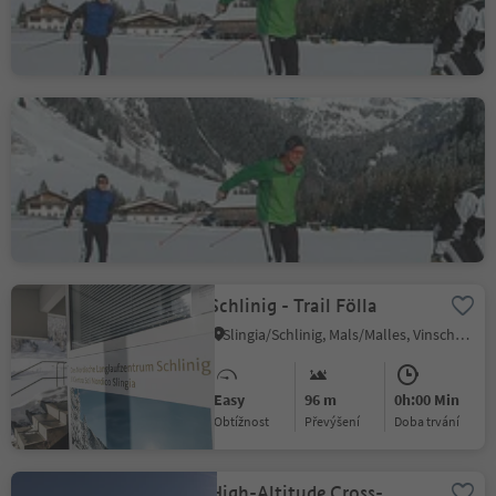
Medium
70 m
0h:00 Min
Obtížnost
Převýšení
doba trvání
Circuit Murrerhof
Riobianco/Weissenbach - Sarnentino/Sarntal, Sarntal/Sarentino, Bolzano/Bozen and environs
Easy
10 m
0h:00 Min
Obtížnost
Převýšení
doba trvání
Schlinig - Trail Fölla
Slingia/Schlinig, Mals/Malles, Vinschgau/Val Venosta
Easy
96 m
0h:00 Min
Obtížnost
Převýšení
doba trvání
High-Altitude Cross-