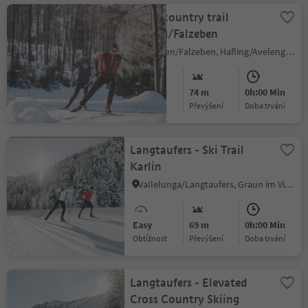
Cross-country trail
Hafling/Falzeben
Falzeben/Falzeben, Hafling/Avelengo, Meran/Merano and environs
Medium
74 m
0h:00 Min
Obtížnost
Převýšení
doba trvání
Langtaufers - Ski Trail
Karlin
Vallelunga/Langtaufers, Graun im Vinschgau/Curon Venosta, Vinschgau/Val Venosta
Easy
69 m
0h:00 Min
Obtížnost
Převýšení
doba trvání
Langtaufers - Elevated
Cross Country Skiing