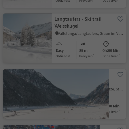
Obtížnost
Převýšení
doba trvání
Langtaufers - Ski trail
Weisskugel
Vallelunga/Langtaufers, Graun im Vinschgau/Curon Venosta, Vinschgau/Val Venosta
Easy
85 m
0h:00 Min
Obtížnost
Převýšení
doba trvání
Kematen cross-country
ski-track
Avenes/Afens, Pfitsch/Val di Vizze, Sterzing/Vipiteno and environs
Easy
2 m
0h:00 Min
Obtížnost
Převýšení
doba trvání