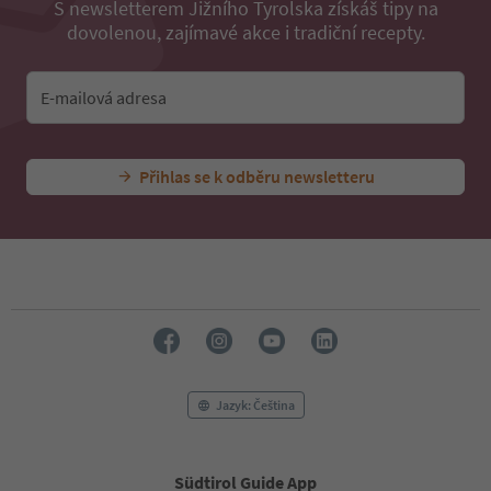
S newsletterem Jižního Tyrolska získáš tipy na
dovolenou, zajímavé akce i tradiční recepty.
E-mailová adresa
Přihlas se k odběru newsletteru
Jazyk: Čeština
Südtirol Guide App