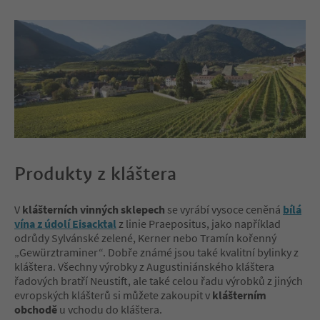
Produkty z kláštera
V
klášterních vinných sklepech
se vyrábí vysoce ceněná
bílá
vína z údolí Eisacktal
z linie Praepositus, jako například
odrůdy Sylvánské zelené, Kerner nebo Tramín kořenný
„Gewürztraminer“. Dobře známé jsou také kvalitní bylinky z
kláštera. Všechny výrobky z Augustiniánského kláštera
řadových bratří Neustift, ale také celou řadu výrobků z jiných
evropských klášterů si můžete zakoupit v
klášterním
obchodě
u vchodu do kláštera.