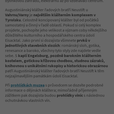
bylinkovou zahradu, elektrárnu až po vzdělávací centrum.
Augustiniánský klášter řadových bratří Neustift u
Vahrnu/Varny
je
největším klášterním komplexem v
Tyrolsku
. Celostně koncipovaný klášter byl od počátků
samostatný a činný v řadě oblastí. Pokud si celý komplex
projdete, pochopíte jeho velikost a význam coby někdejšího
důležitého kulturního a hospodářského centra údolí
Eisacktal. Jako první si dozajista všimnete
prvků v
jednotlivých stavebních slozích
: románský sloh, gotika,
renesance a baroko, všechny tyto styly zde najdete vedle
sebe. S
kaplí Engelsburg, pozdně barokním klášterním
kostelem, gotickou křížovou chodbou, studnou zázraků,
knihovnou s unikátními rukopisy a historickou obrazárnou
patří Augustiniánský klášter řadových bratří Neustift k těm
nejzajímavějším památkám údolí Eisacktal.
Při
prohlídkách muzea
s průvodcem se dozvíte podrobné
informace o dějinách kláštera; mimořádně příjemným
zážitkem pak dozajista budou
prohlídky vinic
s následnou
ochutnávkou vlastních vín.