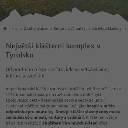
...
Zážitky a akce
Kultura a památky
Kostely a kláštery
Největší klášterní komplex v
Tyrolsku
Od poutního místa k místu, kde se setkává víno,
kultura a vzdělání
Augustiniánský klášter řadových bratří Neustift založil v roce
1142 brixenský biskup na rozhraní dvou důležitých
spojovacích cest – brennerské cesty a cesty do údolí
Pustertal. Klášter byl znám mimo jiné jako
hospic a místo
odpočinku pro poutníky
.
Dnes je klášter slavný coby místo
zemědělské činnosti, kultury a vzdělání
. Klášter sdružuje
několik provozů, od
klášterních vinných sklepů
přes