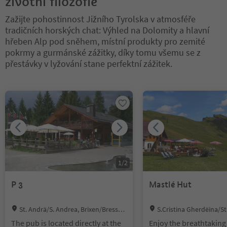
životní filozofie
Zažijte pohostinnost Jižního Tyrolska v atmosféře
tradičních horských chat: Výhled na Dolomity a hlavní
hřeben Alp pod sněhem, místní produkty pro zemité
pokrmy a gurmánské zážitky, díky tomu všemu se z
přestávky v lyžování stane perfektní zážitek.
Nacházíte se na tabulkovém posuvníku. Vyberte kartu pro zobraze
1
/
2
P 3
Mastlé Hut
Location:
Location:
St. Andrä/S. Andrea, Brixen/Bressan
S.Cristina Gherdëina/St.
one, Brixen/Bressanone and environs
Gröden/S.Cristina Gherdëi
The pub is located directly at the
Enjoy the breathtaking
a Val Gardena, S.Crestina