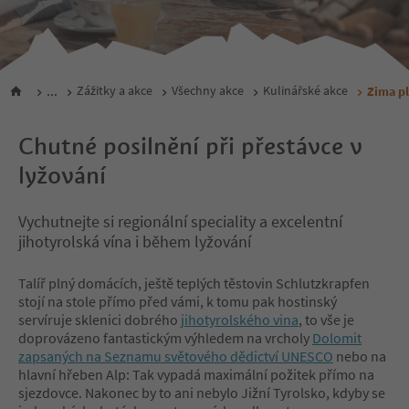
...
Zážitky a akce
Všechny akce
Kulinářské akce
Zima pl
Chutné posilnění při přestávce v
lyžování
Vychutnejte si regionální speciality a excelentní
jihotyrolská vína i během lyžování
Talíř plný domácích, ještě teplých těstovin Schlutzkrapfen
stojí na stole přímo před vámi, k tomu pak hostinský
servíruje sklenici dobrého
jihotyrolského vina
, to vše je
doprovázeno fantastickým výhledem na vrcholy
Dolomit
zapsaných na Seznamu světového dědictví UNESCO
nebo na
hlavní hřeben Alp: Tak vypadá maximální požitek přímo na
sjezdovce. Nakonec by to ani nebylo Jižní Tyrolsko, kdyby se