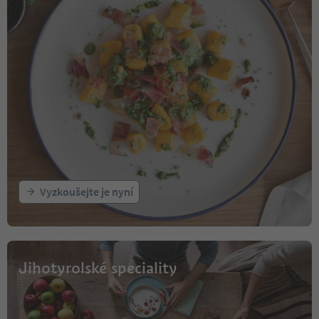
Vyzkoušejte je nyní
Jihotyrolské speciality