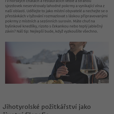
i v horských chatách a restauracích vedle a stranou
sjezdovek neservírovaly lahodné pokrmy a vynikající vína z
naší oblasti. Udělejte to jako místní obyvatelé a nechejte se o
přestávkách v lyžování rozmazlovat s láskou připravovanými
pokrmy z místních a sezónních surovin. Máte chuť na
bylinkové knedlíky, rizoto s čekankou nebo teplý jablečný
závin? Náš tip: Nejlepší bude, když vyzkoušíte všechno.
Jihotyrolské požitkářství jako