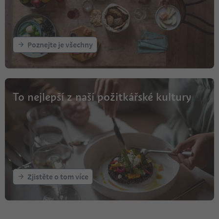
Poznejte je všechny
To nejlepší z naší požitkářské kultury
Zjistěte o tom více