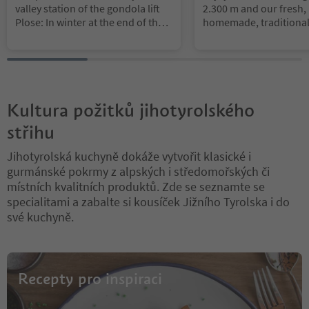
valley station of the gondola lift
2.300 m and our fresh,
anta Cristina Val Gardana
Plose: In winter at the end of the
homemade, traditional
Region Val Gardena
Trametsch downhill run and the
our rustic hut or on ou
RudiRun toboggan run - in
terrace.
summer at the end of the
mountaincarts route. The large
sun terrace invites you to take a
comfortable break in winter and
Kultura požitků jihotyrolského
summer.
střihu
Jihotyrolská kuchyně dokáže vytvořit klasické i
gurmánské pokrmy z alpských i středomořských či
místních kvalitních produktů. Zde se seznamte se
specialitami a zabalte si kousíček Jižního Tyrolska i do
své kuchyně.
Recepty pro inspiraci