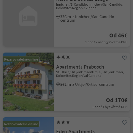
Innichen/S. Candido, Innichen/San Candido,
Dolomites Region 3 Zinnen
336 m
z Innichen/San Candido
centrum
Od 46€
1 noc / 2 osob(y) Včetně DPH
Rezervovatelné online
Apartments Prabosch
St. Ulrich/Urtijëi/Ortisei/Urtijëi, Urtijëi/Ortisei,
Dolomites Region Val Gardena
562 m
z Urtijëi/Ortisei centrum
Od 170€
1 noc / 1 byt Včetně DPH
Rezervovatelné online
Eden Apartments