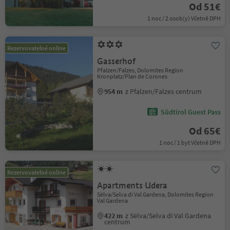
Od 51€
1 noc / 2 osob(y) Včetně DPH
Rezervovatelné online
Gasserhof
Pfalzen/Falzes, Dolomites Region
Kronplatz/Plan de Corones
954 m
z Pfalzen/Falzes centrum
Südtirol Guest Pass
Od 65€
1 noc / 1 byt Včetně DPH
Rezervovatelné online
Apartments Udera
Sëlva/Selva di Val Gardena, Dolomites Region
Val Gardena
422 m
z Sëlva/Selva di Val Gardena
centrum