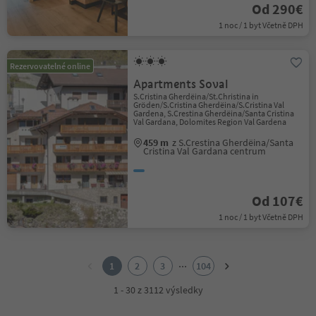
Od 290€
1 noc / 1 byt Včetně DPH
Rezervovatelné online
Apartments Soval
S.Cristina Gherdëina/St.Christina in
Gröden/S.Cristina Gherdëina/S.Cristina Val
Gardena, S.Crestina Gherdëina/Santa Cristina
Val Gardana, Dolomites Region Val Gardena
459 m
z S.Crestina Gherdëina/Santa
Cristina Val Gardana centrum
Od 107€
1 noc / 1 byt Včetně DPH
1
2
...
1
2
3
104
3
4
1 - 30 z 3112 výsledky
5