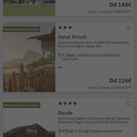
Od 148€
1 noc / 2 osob(y) Včetně DPH
Rezervovatelné online
Hotel Ritsch
Seiseralm/Alpe di Siusi, Kastelruth/Castelrotto,
Dolomites Region Seiser Alm
7.3 km
z Kastelruth/Castelrotto
centrum
Od 226€
1 noc / 2 osob(y) Včetně DPH
Rezervovatelné online
Rouda
Oberolang/Valdaora di Sopra, Olang/Valdaora,
Dolomites Region Kronplatz/Plan de Corones
771 m
z Olang/Valdaora centrum