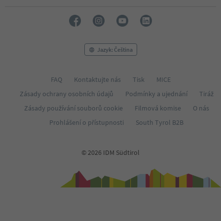
29
30
31
32
33
Jazyk: Čeština
34
35
36
FAQ
Kontaktujte nás
Tisk
MICE
37
Zásady ochrany osobních údajů
Podmínky a ujednání
Tiráž
38
39
Zásady používání souborů cookie
Filmová komise
O nás
40
Prohlášení o přístupnosti
South Tyrol B2B
41
42
43
© 2026 IDM Südtirol
44
45
46
47
48
49
50