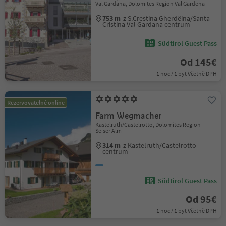
Val Gardana, Dolomites Region Val Gardena
753 m
z S.Crestina Gherdëina/Santa
Cristina Val Gardana centrum
Südtirol Guest Pass
Od 145€
1 noc / 1 byt Včetně DPH
Rezervovatelné online
Farm Wegmacher
Kastelruth/Castelrotto, Dolomites Region
Seiser Alm
314 m
z Kastelruth/Castelrotto
centrum
Südtirol Guest Pass
Od 95€
1 noc / 1 byt Včetně DPH