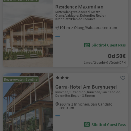
Residence Maximilian
Mitterolang/Valdaora di Mezzo,
Olang/Valdaora, Dolomites Region
Kronplatz/Plan de Corones
101 m
z Olang/Valdaora centrum
Südtirol Guest Pass
Od 50€
1 noc / 2 osob(y) Včetně DPH
Rezervovatelné online
Garni-Hotel Am Burghuegel
Innichen/S. Candido, Innichen/San Candido,
Dolomites Region 3 Zinnen
260 m
z Innichen/San Candido
centrum
Südtirol Guest Pass