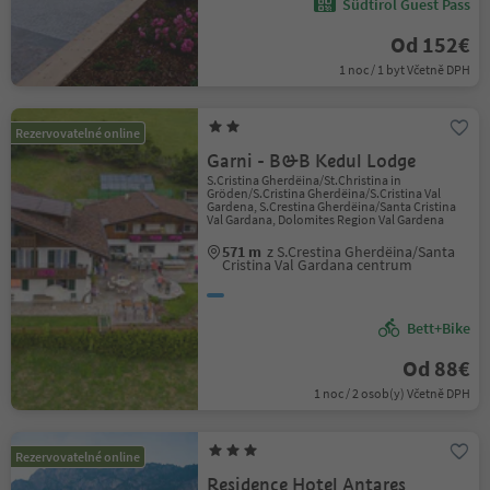
Südtirol Guest Pass
Od 152€
1 noc / 1 byt Včetně DPH
Rezervovatelné online
Garni - B&B Kedul Lodge
S.Cristina Gherdëina/St.Christina in
Gröden/S.Cristina Gherdëina/S.Cristina Val
Gardena, S.Crestina Gherdëina/Santa Cristina
Val Gardana, Dolomites Region Val Gardena
571 m
z S.Crestina Gherdëina/Santa
Cristina Val Gardana centrum
Bett+Bike
Od 88€
1 noc / 2 osob(y) Včetně DPH
Rezervovatelné online
Residence Hotel Antares