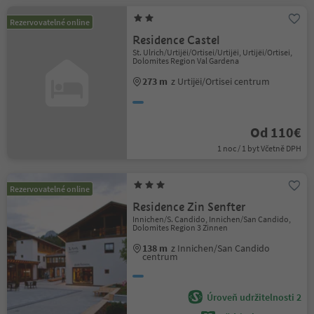
Rezervovatelné online
Residence Castel
St. Ulrich/Urtijëi/Ortisei/Urtijëi, Urtijëi/Ortisei,
Dolomites Region Val Gardena
273 m
z Urtijëi/Ortisei centrum
Od 110€
1 noc / 1 byt Včetně DPH
Rezervovatelné online
Residence Zin Senfter
Innichen/S. Candido, Innichen/San Candido,
Dolomites Region 3 Zinnen
138 m
z Innichen/San Candido
centrum
Úroveň udržitelnosti 2