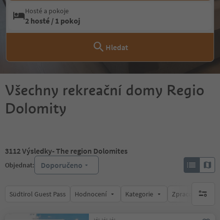
Hosté a pokoje
2 hosté / 1 pokoj
Hledat
Všechny rekreační domy Regio
Dolomity
3112
Výsledky
- The region Dolomites
Doporučeno
Objednat:
Südtirol Guest Pass
Hodnocení
Kategorie
Zpracovává
brak ak