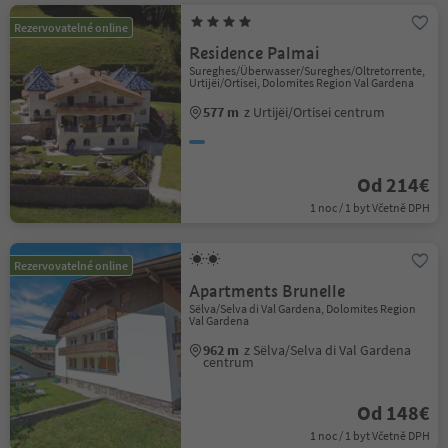
Rezervovatelné online
Residence Palmai
Sureghes/Überwasser/Sureghes/Oltretorrente,
Urtijëi/Ortisei, Dolomites Region Val Gardena
577 m
z Urtijëi/Ortisei centrum
Od 214€
1 noc / 1 byt Včetně DPH
Rezervovatelné online
Apartments Brunelle
Sëlva/Selva di Val Gardena, Dolomites Region
Val Gardena
962 m
z Sëlva/Selva di Val Gardena
centrum
Od 148€
1 noc / 1 byt Včetně DPH