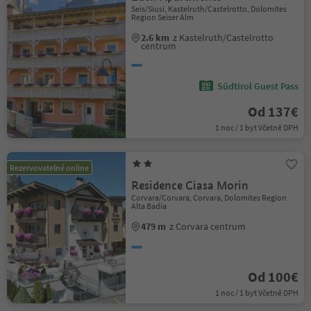
Seis/Siusi, Kastelruth/Castelrotto, Dolomites
Region Seiser Alm
2.6 km
z Kastelruth/Castelrotto
centrum
Südtirol Guest Pass
Od 137€
1 noc / 1 byt Včetně DPH
Rezervovatelné online
Residence Ciasa Morin
Corvara/Corvara, Corvara, Dolomites Region
Alta Badia
479 m
z Corvara centrum
Od 100€
1 noc / 1 byt Včetně DPH