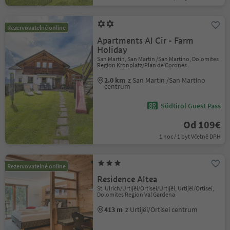
Rezervovatelné online
Apartments Al Cir - Farm
Holiday
San Martin, San Martin /San Martino, Dolomites
Region Kronplatz/Plan de Corones
2.0 km
z San Martin /San Martino
centrum
Südtirol Guest Pass
Od 109€
1 noc / 1 byt Včetně DPH
Rezervovatelné online
Residence Altea
St. Ulrich/Urtijëi/Ortisei/Urtijëi, Urtijëi/Ortisei,
Dolomites Region Val Gardena
413 m
z Urtijëi/Ortisei centrum