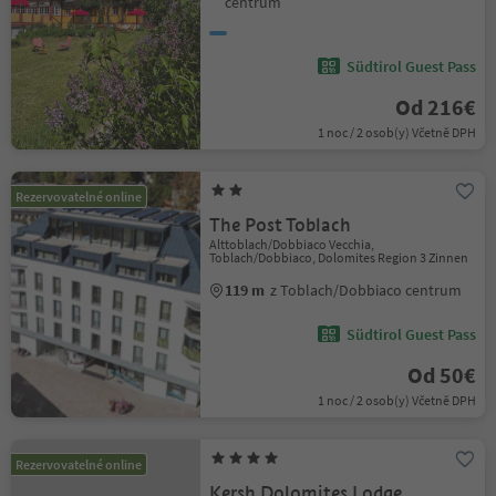
centrum
Südtirol Guest Pass
Od 216€
1 noc / 2 osob(y) Včetně DPH
Rezervovatelné online
The Post Toblach
Alttoblach/Dobbiaco Vecchia,
Toblach/Dobbiaco, Dolomites Region 3 Zinnen
119 m
z Toblach/Dobbiaco centrum
Südtirol Guest Pass
Od 50€
1 noc / 2 osob(y) Včetně DPH
Rezervovatelné online
Kersh Dolomites Lodge