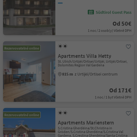
Südtirol Guest Pass
Od 50€
1 noc / 2 osob(y) Včetně DPH
Rezervovatelné online
Apartments Villa Hetty
St. Ulrich/Urtijëi/Ortisei/Urtijëi, Urtijëi/Ortisei,
Dolomites Region Val Gardena
815 m
z Urtijëi/Ortisei centrum
Od 171€
1 noc / 1 byt Včetně DPH
Rezervovatelné online
Apartments Marienstern
S.Cristina Gherdëina/St.Christina in
Gröden/S.Cristina Gherdëina/S.Cristina Val
Gardena, S.Crestina Gherdëina/Santa Cristina