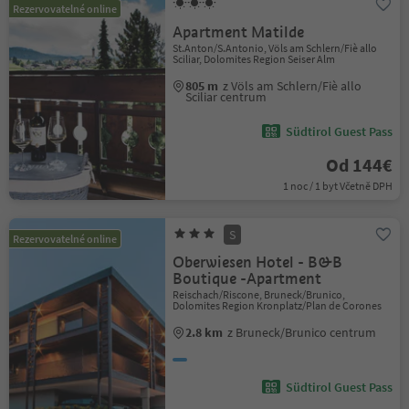
Rezervovatelné online
Apartment Matilde
St.Anton/S.Antonio, Völs am Schlern/Fiè allo
Sciliar, Dolomites Region Seiser Alm
805 m
z Völs am Schlern/Fiè allo
Sciliar centrum
Südtirol Guest Pass
Od 144€
1 noc / 1 byt Včetně DPH
S
Rezervovatelné online
Oberwiesen Hotel - B&B
Boutique -Apartment
Reischach/Riscone, Bruneck/Brunico,
Dolomites Region Kronplatz/Plan de Corones
2.8 km
z Bruneck/Brunico centrum
Südtirol Guest Pass