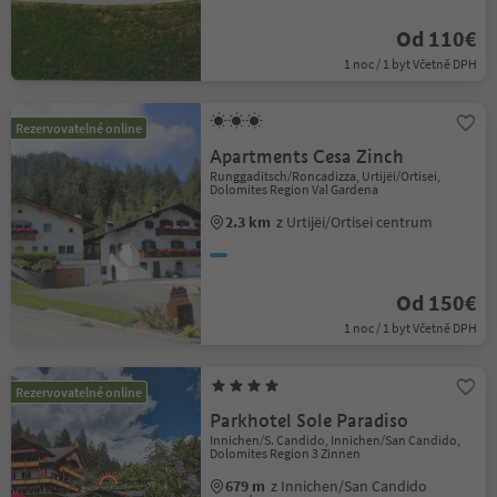
Od 110€
1 noc / 1 byt Včetně DPH
Rezervovatelné online
Apartments Cesa Zinch
Runggaditsch/Roncadizza, Urtijëi/Ortisei,
Dolomites Region Val Gardena
2.3 km
z Urtijëi/Ortisei centrum
Od 150€
1 noc / 1 byt Včetně DPH
Rezervovatelné online
Parkhotel Sole Paradiso
Innichen/S. Candido, Innichen/San Candido,
Dolomites Region 3 Zinnen
679 m
z Innichen/San Candido