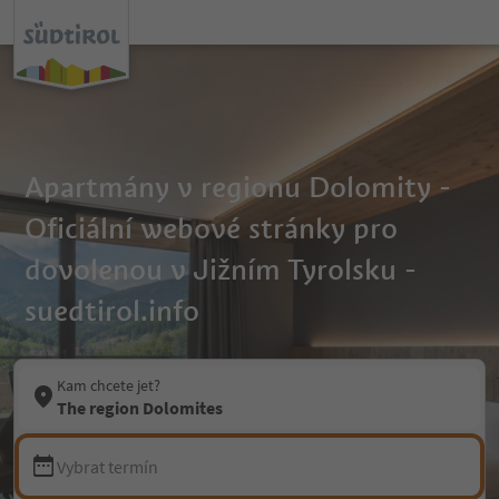
Apartmány v regionu Dolomity -
Oficiální webové stránky pro
dovolenou v Jižním Tyrolsku -
suedtirol.info
Kam chcete jet?
The region Dolomites
Vybrat termín