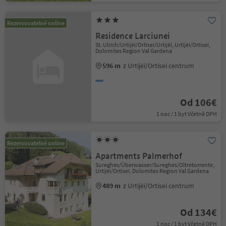
Rezervovatelné online
Residence Larciunei
St. Ulrich/Urtijëi/Ortisei/Urtijëi, Urtijëi/Ortisei,
Dolomites Region Val Gardena
596 m
z Urtijëi/Ortisei centrum
Od 106€
1 noc / 1 byt Včetně DPH
Rezervovatelné online
Apartments Palmerhof
Sureghes/Überwasser/Sureghes/Oltretorrente,
Urtijëi/Ortisei, Dolomites Region Val Gardena
489 m
z Urtijëi/Ortisei centrum
Od 134€
1 noc / 1 byt Včetně DPH