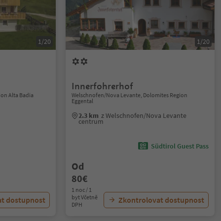
1/20
1/20
Innerfohrerhof
ion Alta Badia
Welschnofen/Nova Levante, Dolomites Region
Eggental
2.3 km
z Welschnofen/Nova Levante
centrum
Südtirol Guest Pass
Od
80€
1 noc / 1
byt Včetně
at dostupnost
Zkontrolovat dostupnost
DPH