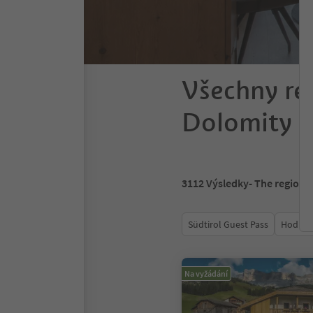
Všechny re
Dolomity
3112
Výsledky
- The region 
Südtirol Guest Pass
Hodnoc
Na vyžádání