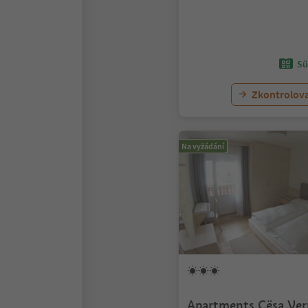
Sü
Zkontrolov
Na vyžádání
Apartments Cësa Ver