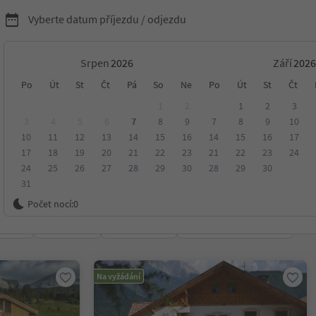
Vyberte datum příjezdu / odjezdu
Srpen
Září
kreační domy Regio
Po
Út
St
Čt
Pá
So
Ne
Po
Út
St
Čt
1
2
1
2
3
3
4
5
6
7
8
9
7
8
9
10
10
11
12
13
14
15
16
14
15
16
17
17
18
19
20
21
22
23
21
22
23
24
24
25
26
27
28
29
30
28
29
30
31
Dolomites
Počet nocí:
0
ení
Kategorie
Zpracovává
Udržitelné ubytování
Na vyžádání