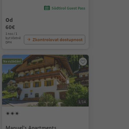
Südtirol Guest Pass
Od
60€
1 noc / 1
byt Včetně
Zkontrolovat dostupnost
DPH
Na vyžádání
1/14
Manuel's Apartments