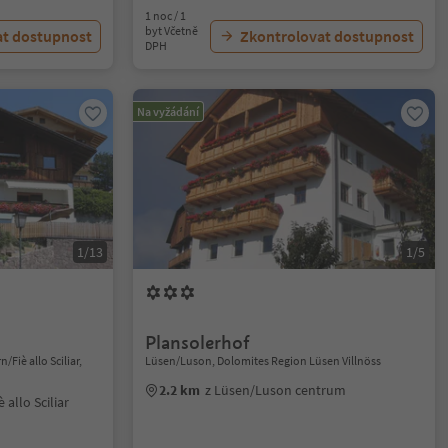
1 noc / 1
byt Včetně
at dostupnost
Zkontrolovat dostupnost
DPH
Na vyžádání
1/13
1/5
Plansolerhof
Fiè allo Sciliar,
Lüsen/Luson, Dolomites Region Lüsen Villnöss
2.2 km
z Lüsen/Luson centrum
 allo Sciliar