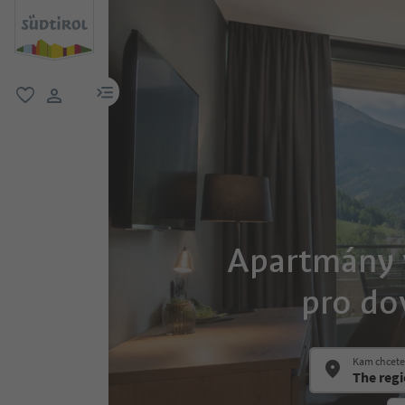
odkaz na menu
oblíbené
uživatelský odkaz
Apartmány v
pro do
Kam chcete 