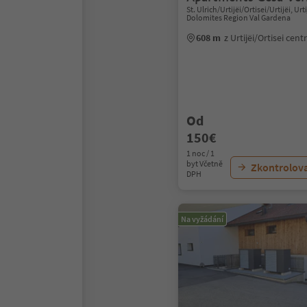
St. Ulrich/Urtijëi/Ortisei/Urtijëi, Urti
Dolomites Region Val Gardena
608 m
z Urtijëi/Ortisei cen
Od
150€
1 noc / 1
byt Včetně
Zkontrolov
DPH
Na vyžádání