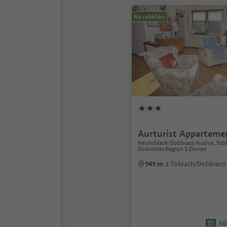
Na vyžádání
Aurturist Apparteme
Neutoblach/Dobbiaco Nuova, Tob
Dolomites Region 3 Zinnen
949 m
z Toblach/Dobbiaco
Sü