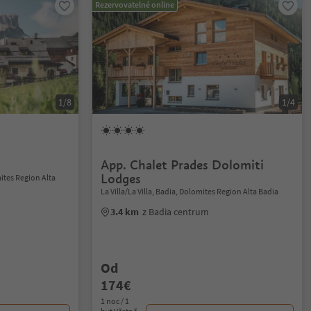
Rezervovatelné online
1/8
1/4
App. Chalet Prades Dolomiti
Lodges
ites Region Alta
La Villa/La Villa, Badia, Dolomites Region Alta Badia
3.4 km
z Badia centrum
Od
174€
1 noc / 1