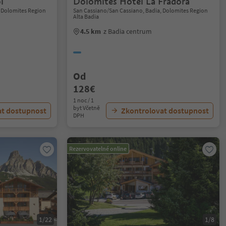
i
Dolomites Hotel La Fradora
, Dolomites Region
San Cassiano/San Cassiano, Badia, Dolomites Region
Alta Badia
4.5 km
z Badia centrum
Od
128€
1 noc / 1
byt Včetně
at dostupnost
Zkontrolovat dostupnost
DPH
Rezervovatelné online
1/22
1/8