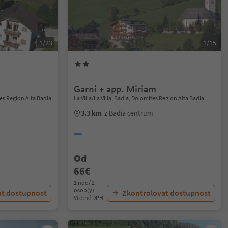
1/23
1/15
Garni + app. Miriam
es Region Alta Badia
La Villa/La Villa, Badia, Dolomites Region Alta Badia
3.3 km
z Badia centrum
Od
66€
1 noc / 2
osob(y)
at dostupnost
Zkontrolovat dostupnost
Včetně DPH