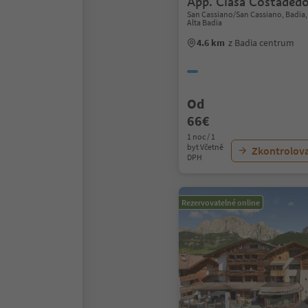
App. Ciasa Costadedo
San Cassiano/San Cassiano, Badia
Alta Badia
4.6 km
z Badia centrum
Od
66€
1 noc / 1
byt Včetně
Zkontrolov
DPH
Rezervovatelné online