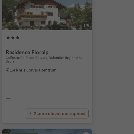
1/8
Residence Floralp
Colfosco/Colfosco, Corvara, Dolomites Region Alta
Badia
1.4 km
z Corvara centrum
Zkontrolovat dostupnost