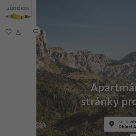
odkaz na menu
oblíbené
uživatelský odkaz
Apartmán
stránky pr
Kam chcete 