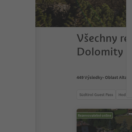
Všechny re
Dolomity
449
Výsledky
- Oblast Alta 
Südtirol Guest Pass
Hodnoc
Rezervovatelné online