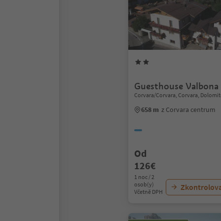
Guesthouse Valbona
Corvara/Corvara, Corvara, Dolomit
658 m
z Corvara centrum
Od
126€
1 noc / 2
osob(y)
Zkontrolov
Včetně DPH