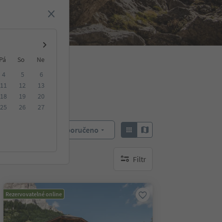
Pá
So
Ne
4
5
6
11
12
13
18
19
20
25
26
27
Doporučeno
Objednat:
Filtr
brak aktywnych filtrów
Rezervovatelné online