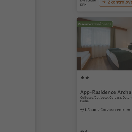
byt Včetně
Zkontrolov
DPH
Rezervovatelné online
App-Residence Arch
Colfosco/Colfosco, Corvara, Dolom
Badia
1.5 km
z Corvara centrum