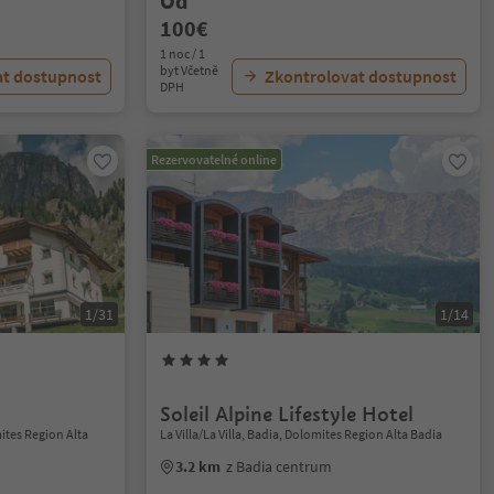
Od
100€
1 noc / 1
byt Včetně
at dostupnost
Zkontrolovat dostupnost
DPH
Rezervovatelné online
1/31
1/14
Soleil Alpine Lifestyle Hotel
ites Region Alta
La Villa/La Villa, Badia, Dolomites Region Alta Badia
3.2 km
z Badia centrum