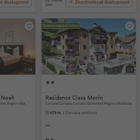
byt Včetně
at dostupnost
Zkontrolovat dostupnost
DPH
Rezervovatelné online
1/38
1/9
e Noah
Residence Ciasa Morin
ites Region Alta
Corvara/Corvara, Corvara, Dolomites Region Alta Badia
479 m
z Corvara centrum