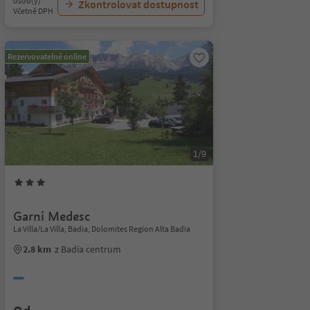
osob(y)
Zkontrolovat dostupnost
Včetně DPH
Rezervovatelné online
1/9
Garni Medesc
La Villa/La Villa, Badia, Dolomites Region Alta Badia
2.8 km
z Badia centrum