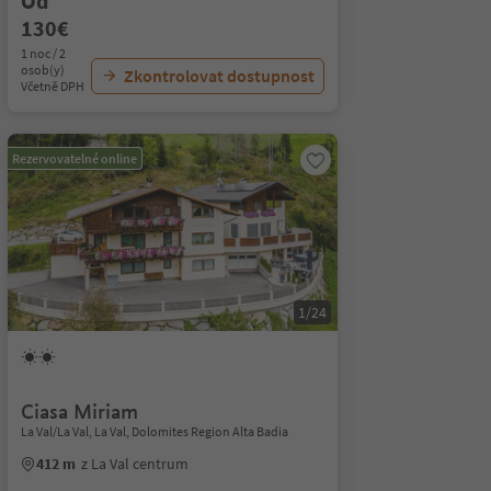
Od
130€
1 noc / 2
osob(y)
Zkontrolovat dostupnost
Včetně DPH
Rezervovatelné online
1/24
Ciasa Miriam
La Val/La Val, La Val, Dolomites Region Alta Badia
412 m
z La Val centrum