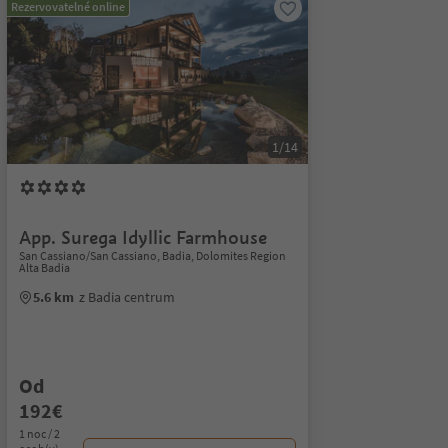
Rezervovatelné online
1/14
App. Surega Idyllic Farmhouse
San Cassiano/San Cassiano, Badia, Dolomites Region
Alta Badia
5.6 km
z Badia centrum
Od
192€
1 noc / 2