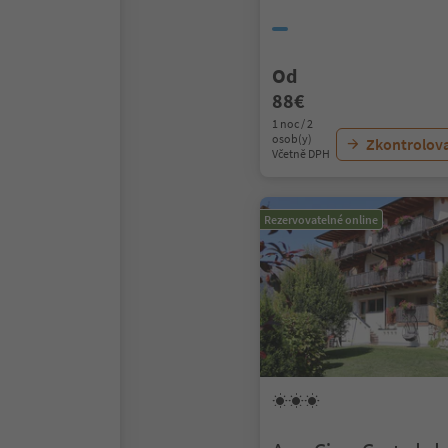
Od
88€
1 noc / 2
osob(y)
Zkontrolov
Včetně DPH
Rezervovatelné online