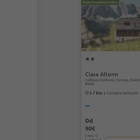
Rezervovatelné online
Ciasa Altonn
Colfosco/Colfosco, Corvara, Dolom
Badia
1.7 km
z Corvara centrum
Od
90€
1 noc / 1