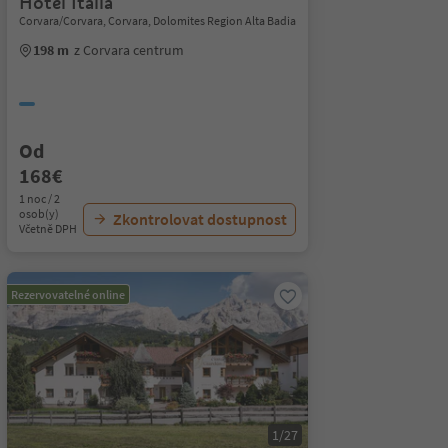
Hotel Italia
Corvara/Corvara, Corvara, Dolomites Region Alta Badia
198 m
z Corvara centrum
Od
168€
1 noc / 2
osob(y)
Zkontrolovat dostupnost
Včetně DPH
Rezervovatelné online
1/27