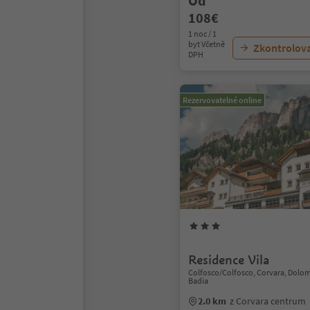
Od
108€
1 noc / 1
byt Včetně
Zkontrolov
DPH
Rezervovatelné online
Residence Vila
Colfosco/Colfosco, Corvara, Dolom
Badia
2.0 km
z Corvara centrum