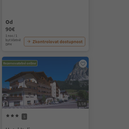
Od
90€
1 noc / 1
byt Včetně
Zkontrolovat dostupnost
DPH
Rezervovatelné online
1/18
S