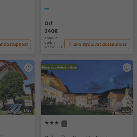
Od
240€
1 noc / 2
osob(y)
at dostupnost
Zkontrolovat dostupnost
Včetně DPH
Rezervovatelné online
1/26
1/15
S