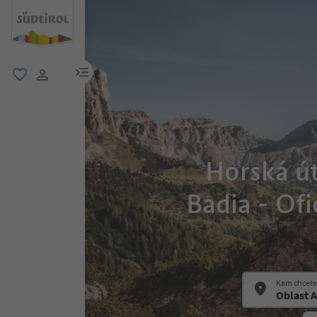
odkaz na menu
oblíbené
uživatelský odkaz
Horská út
Badia - Of
Kam chcete 