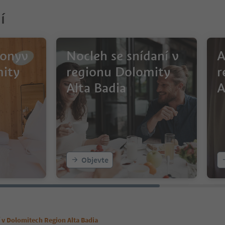
í
ionyv
Nocleh se snídaní v
A
mity
regionu Dolomity
r
Alta Badia
A
Objevte
 v Dolomitech Region Alta Badia