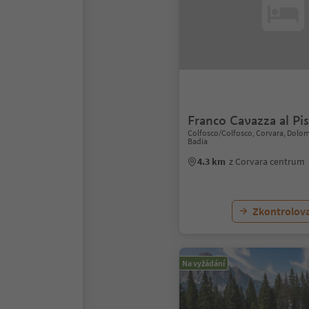
Franco Cavazza al Pi
Colfosco/Colfosco, Corvara, Dolom
Badia
4.3 km
z Corvara centrum
Zkontrolov
Na vyžádání