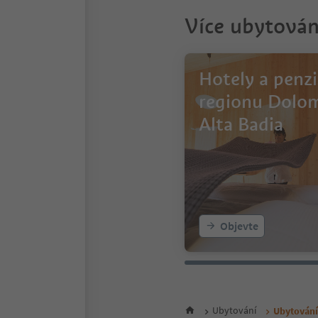
Více ubytován
Hotely a penz
regionu Dolo
Alta Badia
Objevte
Ubytování
Ubytování