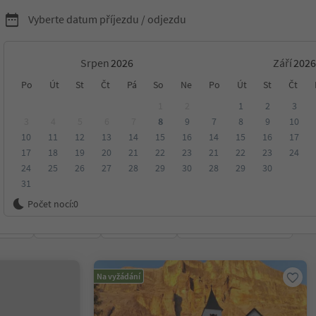
Vyberte datum příjezdu / odjezdu
Srpen
Září
rské chaty a hostince v
Po
Út
St
Čt
Pá
So
Ne
Po
Út
St
Čt
1
2
1
2
3
 Badia Dolomity
3
4
5
6
7
8
9
7
8
9
10
10
11
12
13
14
15
16
14
15
16
17
17
18
19
20
21
22
23
21
22
23
24
24
25
26
27
28
29
30
28
29
30
31
ia Dolomity
Počet nocí:
0
ení
Kategorie
Zpracovává
Udržitelné ubytování
Na vyžádání