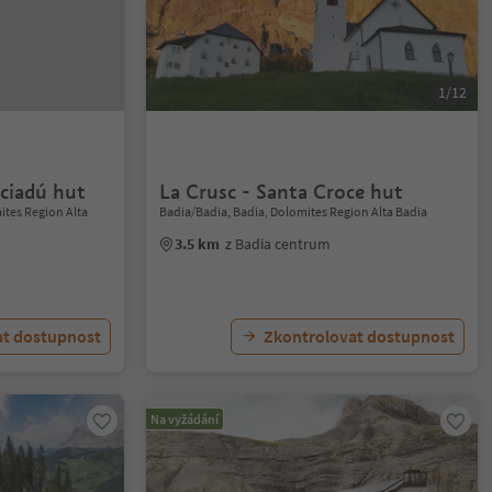
1/12
sciadú hut
La Crusc - Santa Croce hut
ites Region Alta
Badia/Badia, Badia, Dolomites Region Alta Badia
3.5 km
z Badia centrum
at dostupnost
Zkontrolovat dostupnost
Na vyžádání