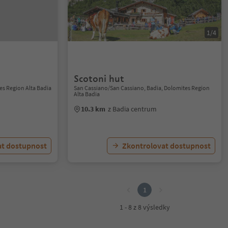
1/4
Scotoni hut
es Region Alta Badia
San Cassiano/San Cassiano, Badia, Dolomites Region
Alta Badia
10.3 km
z Badia centrum
at dostupnost
Zkontrolovat dostupnost
1
1 - 8 z 8 výsledky