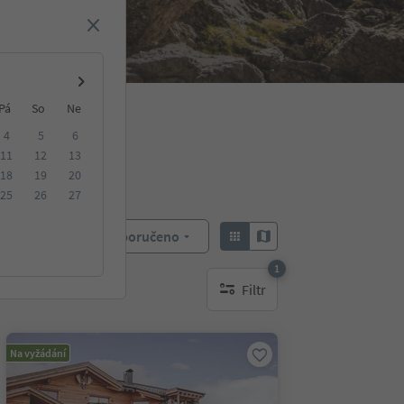
Pá
So
Ne
4
5
6
11
12
13
18
19
20
25
26
27
Doporučeno
Objednat:
1
Filtr
1 aktywny filtr
Na vyžádání