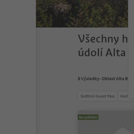
Všechny ho
údolí Alta
8
Výsledky
- Oblast Alta Bad
Südtirol Guest Pass
Hodnoc
Na vyžádání