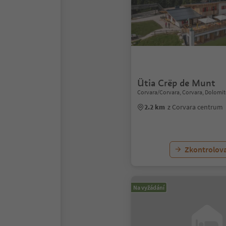
Ütia Crëp de Munt
Corvara/Corvara, Corvara, Dolomit
2.2 km
z Corvara centrum
Zkontrolov
Na vyžádání