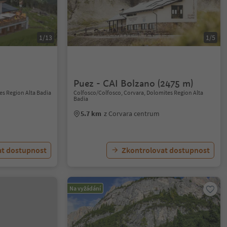
1/13
1/5
Puez - CAI Bolzano (2475 m)
es Region Alta Badia
Colfosco/Colfosco, Corvara, Dolomites Region Alta
Badia
5.7 km
z Corvara centrum
at dostupnost
Zkontrolovat dostupnost
Na vyžádání