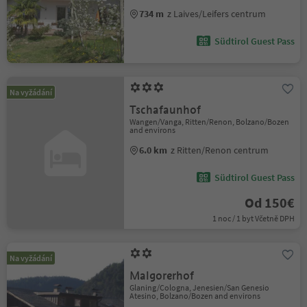
734 m
z Laives/Leifers centrum
Südtirol Guest Pass
Na vyžádání
Tschafaunhof
Wangen/Vanga, Ritten/Renon, Bolzano/Bozen
and environs
6.0 km
z Ritten/Renon centrum
Südtirol Guest Pass
Od 150€
1 noc / 1 byt Včetně DPH
Na vyžádání
Malgorerhof
Glaning/Cologna, Jenesien/San Genesio
Atesino, Bolzano/Bozen and environs