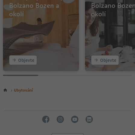
11
Bolzano Bozen a
Bolzano Bozen
12
okolí
okolí
13
14
Objevte
Objevte
Ubytování