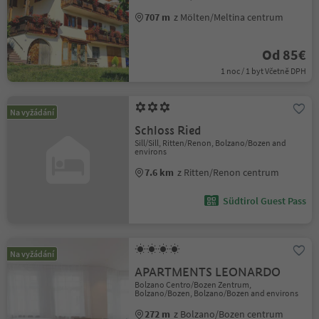
707 m
z Mölten/Meltina centrum
Od 85€
1 noc / 1 byt Včetně DPH
Na vyžádání
Schloss Ried
Sill/Sill, Ritten/Renon, Bolzano/Bozen and
environs
7.6 km
z Ritten/Renon centrum
Südtirol Guest Pass
Na vyžádání
APARTMENTS LEONARDO
Bolzano Centro/Bozen Zentrum,
Bolzano/Bozen, Bolzano/Bozen and environs
272 m
z Bolzano/Bozen centrum