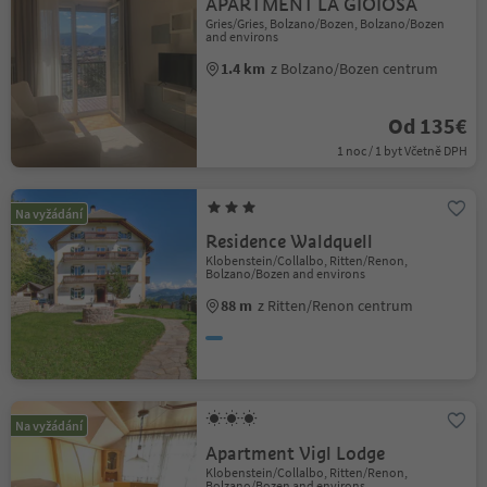
APARTMENT LA GIOIOSA
Gries/Gries, Bolzano/Bozen, Bolzano/Bozen
and environs
1.4 km
z Bolzano/Bozen centrum
Od 135€
1 noc / 1 byt Včetně DPH
Na vyžádání
Residence Waldquell
Klobenstein/Collalbo, Ritten/Renon,
Bolzano/Bozen and environs
88 m
z Ritten/Renon centrum
Na vyžádání
Apartment Vigl Lodge
Klobenstein/Collalbo, Ritten/Renon,
Bolzano/Bozen and environs