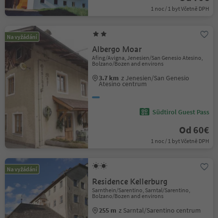
1 noc / 1 byt Včetně DPH
Na vyžádání
Albergo Moar
Afing/Avigna, Jenesien/San Genesio Atesino,
Bolzano/Bozen and environs
3.7 km
z Jenesien/San Genesio
Atesino centrum
Südtirol Guest Pass
Od 60€
1 noc / 1 byt Včetně DPH
Na vyžádání
Residence Kellerburg
Sarnthein/Sarentino, Sarntal/Sarentino,
Bolzano/Bozen and environs
255 m
z Sarntal/Sarentino centrum