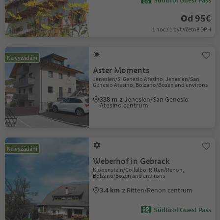
Südtirol Guest Pass
Od 95€
1 noc / 1 byt Včetně DPH
Na vyžádání
Aster Moments
Jenesien/S. Genesio Atesino, Jenesien/San
Genesio Atesino, Bolzano/Bozen and environs
338 m
z Jenesien/San Genesio
Atesino centrum
Na vyžádání
Weberhof in Gebrack
Klobenstein/Collalbo, Ritten/Renon,
Bolzano/Bozen and environs
3.4 km
z Ritten/Renon centrum
Südtirol Guest Pass