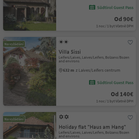
Südtirol Guest Pass
Od 90€
1 noc / 1 byt Včetně DPH
Na vyžádání
Villa Sissi
Leifers/Laives, Laives/Leifers, Bolzano/Bozen
and environs
632 m
z Laives/Leifers centrum
Südtirol Guest Pass
Od 140€
1 noc / 1 byt Včetně DPH
Na vyžádání
Holiday flat "Haus am Hang"
Leifers/Laives, Laives/Leifers, Bolzano/Bozen
and environs