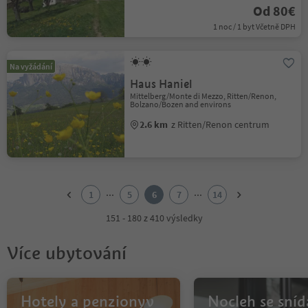
Od 80€
1 noc / 1 byt Včetně DPH
Na vyžádání
Haus Haniel
Mittelberg/Monte di Mezzo, Ritten/Renon,
Bolzano/Bozen and environs
2.6 km
z Ritten/Renon centrum
1
2
...
...
1
5
6
7
14
3
4
151 - 180 z 410 výsledky
5
6
Více ubytování
7
8
9
10
Hotely a penzionyv
Nocleh se sníd