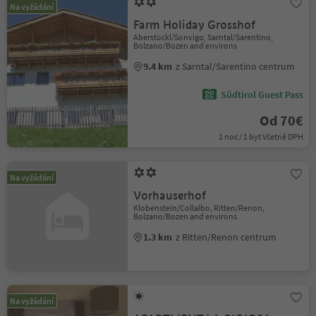
Na vyžádání
Farm Holiday Grosshof
Aberstückl/Sonvigo, Sarntal/Sarentino,
Bolzano/Bozen and environs
9.4 km
z Sarntal/Sarentino centrum
Südtirol Guest Pass
Od 70€
1 noc / 1 byt Včetně DPH
Na vyžádání
Vorhauserhof
Klobenstein/Collalbo, Ritten/Renon,
Bolzano/Bozen and environs
1.3 km
z Ritten/Renon centrum
Na vyžádání