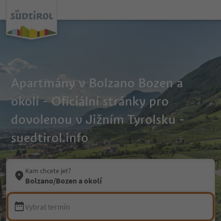
Apartmány v Bolzano Bozen a
okolí - Oficiální stránky pro
dovolenou v Jižním Tyrolsku -
suedtirol.info
Kam chcete jet?
Bolzano/Bozen a okolí
Vybrat termín