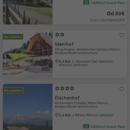
Südtirol Guest Pass
Od 80€
1 noc / 1 byt Včetně DPH
Na vyžádání
Menihof
Afing/Avigna, Jenesien/San Genesio Atesino,
Bolzano/Bozen and environs
5.2 km
z Jenesien/San Genesio
Atesino centrum
Na vyžádání
Flachenhof
Klobenstein/Collalbo, Ritten/Renon,
Bolzano/Bozen and environs
5.1 km
z Ritten/Renon centrum
Südtirol Guest Pass