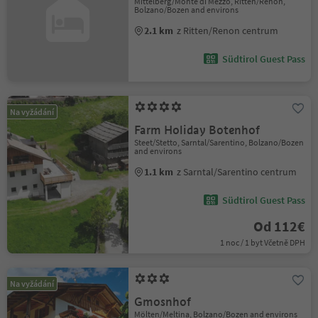
Mittelberg/Monte di Mezzo, Ritten/Renon,
Bolzano/Bozen and environs
2.1 km
z Ritten/Renon centrum
Südtirol Guest Pass
Na vyžádání
Farm Holiday Botenhof
Steet/Stetto, Sarntal/Sarentino, Bolzano/Bozen
and environs
1.1 km
z Sarntal/Sarentino centrum
Südtirol Guest Pass
Od 112€
1 noc / 1 byt Včetně DPH
Na vyžádání
Gmosnhof
Mölten/Meltina, Bolzano/Bozen and environs