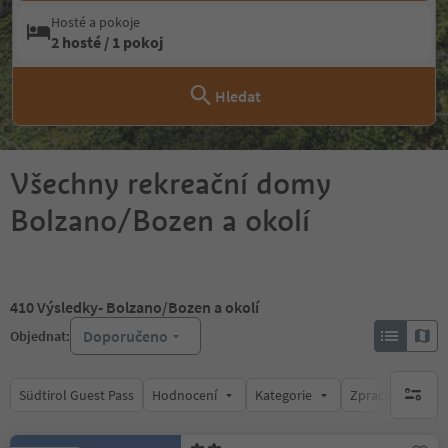
Hosté a pokoje
2 hosté / 1 pokoj
Hledat
Všechny rekreační domy
Bolzano/Bozen a okolí
410
Výsledky
- Bolzano/Bozen a okolí
Doporučeno
Objednat:
Südtirol Guest Pass
Hodnocení
Kategorie
Zpracovává
brak ak