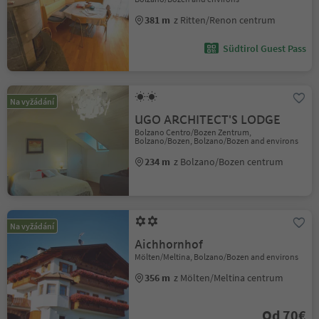
381 m
z Ritten/Renon centrum
Südtirol Guest Pass
Na vyžádání
UGO ARCHITECT'S LODGE
Bolzano Centro/Bozen Zentrum,
Bolzano/Bozen, Bolzano/Bozen and environs
234 m
z Bolzano/Bozen centrum
Na vyžádání
Aichhornhof
Mölten/Meltina, Bolzano/Bozen and environs
356 m
z Mölten/Meltina centrum
Od 70€