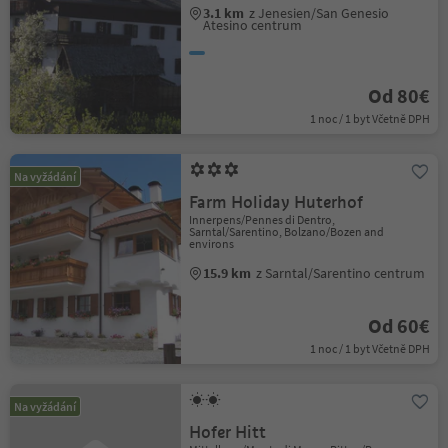
3.1 km
z Jenesien/San Genesio
Atesino centrum
Od 80€
1 noc / 1 byt Včetně DPH
Na vyžádání
Farm Holiday Huterhof
Innerpens/Pennes di Dentro,
Sarntal/Sarentino, Bolzano/Bozen and
environs
15.9 km
z Sarntal/Sarentino centrum
Od 60€
1 noc / 1 byt Včetně DPH
Na vyžádání
Hofer Hitt