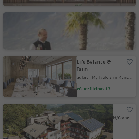
Luminis „food & wine“
Schenna/Scena, Meran/Merano and environs
Úroveň udržitelnosti 3
Tuberis Life Balance &
Nature Farm
Tubre/Taufers i. M., Taufers im Münstertal/Tubre, Vinschgau/Val Venosta
Úroveň udržitelnosti 3
Hotel Steineggerhof
Collepietra/Steinegg, Karneid/Cornedo all'Isarco, Dolomites Region Eggental
Úroveň udržitelnosti 3