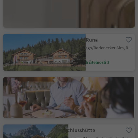
Bressanone città/Brixen Stadt, Brixen/Bressanone, Brixen/Bressanone and environs
Úroveň udržitelnosti 3
Naturhotel Runa
Alpe di Rodengo/Rodenecker Alm, Rodeneck/Rodengo, Brixen/Bressanone and environs
Úroveň udržitelnosti 3
Hohenwart - Restaurant
Café
Scena/Schenna, Schenna/Scena, Meran/Merano and environs
Úroveň udržitelnosti 3
Talschlusshütte