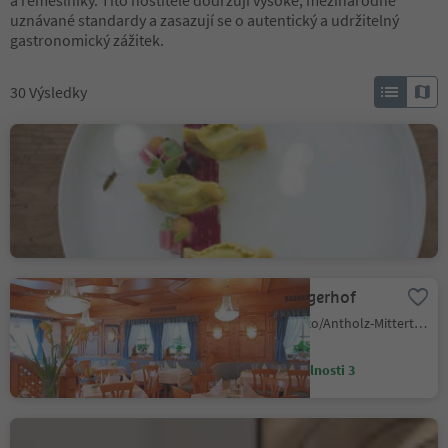
a řemeslníky. Tito hostitelé dodržují vysoké, mezinárodně
uznávané standardy a zasazují se o autentický a udržitelný
gastronomický zážitek.
30
Výsledky
Hotel Ristorante Taubers
Unterwirt
Velturno/Feldthurns, Feldthurns/Velturno, Brixen/Bressanone and environs
Úroveň udržitelnosti 3
Santeshotel Wegerhof
Anterselva di Mezzo/Antholz-Mittertal, Rasen-Antholz/Rasun Anterselva, Dolomites Region Kronplatz/Plan de Corones
Úroveň udržitelnosti 3
Restaurant Fink