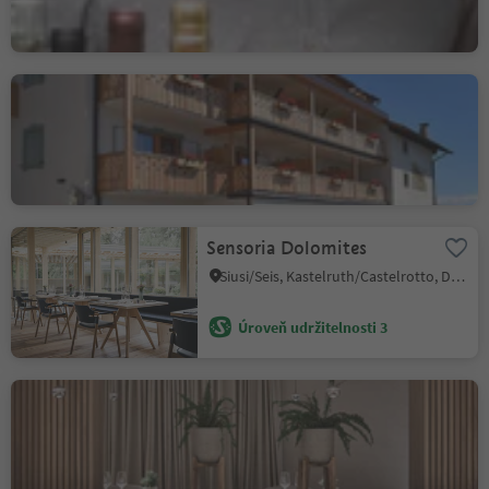
Úroveň udržitelnosti 3
Locanda Al Cervo
Jenesien/S. Genesio Atesino, Jenesien/San Genesio Atesino, Bolzano/Bozen and environs
Úroveň udržitelnosti 3
Sensoria Dolomites
Siusi/Seis, Kastelruth/Castelrotto, Dolomites Region Seiser Alm
Úroveň udržitelnosti 3
AMA Restaurant
San Vigilio, Al Plan/San Vigilio, Dolomites Region Kronplatz/Plan de Corones
Úroveň udržitelnosti 3