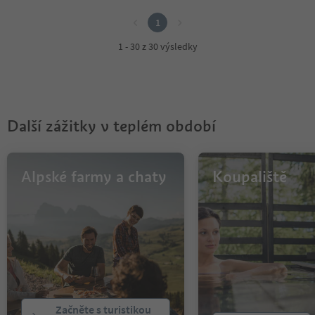
1
1
1 - 30 z 30 výsledky
Další zážitky v teplém období
Alpské farmy a chaty
Koupaliště
Začněte s turistikou