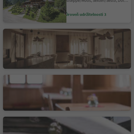
S.Giuseppe/Moos, Sexten/Sesto, Dolomites Region 3 Zinnen
Úroveň udržitelnosti 3
Johannesstube - engel
gourmet&spa
Nova Levante/Welschnofen, Welschnofen/Nova Levante, Dolomites Region Eggental
Úroveň udržitelnosti 3
Stube Ida
Lana/Lana, Lana, Meran/Merano and environs
Úroveň udržitelnosti 3
Ütia de Börz
Antermoia/Untermoj, San Martin /San Martino, Dolomites Region Kronplatz/Plan de Corones