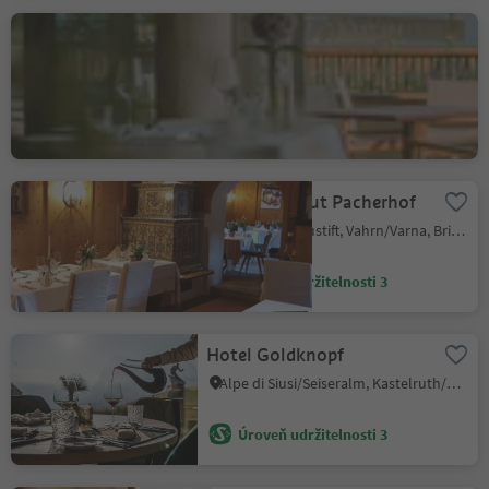
Restaurant Café
Niedermair
Vallettina/Vertigen, Partschins/Parcines, Meran/Merano and environs
Úroveň udržitelnosti 3
Hotel Weingut Pacherhof
Novacella/Neustift, Vahrn/Varna, Brixen/Bressanone and environs
Úroveň udržitelnosti 3
Hotel Goldknopf
Alpe di Siusi/Seiseralm, Kastelruth/Castelrotto, Dolomites Region Seiser Alm
Úroveň udržitelnosti 3