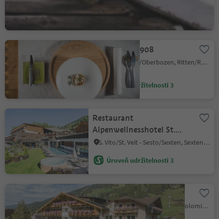
Úroveň udržitelnosti 3
Restaurant 1908
Soprabolzano/Oberbozen, Ritten/Renon, Bolzano/Bozen and environs
Úroveň udržitelnosti 3
Restaurant
Alpenwellnesshotel St.
Veit
S. Vito/St. Veit - Sesto/Sexten, Sexten/Sesto, Dolomites Region 3 Zinnen
Úroveň udržitelnosti 3
Bistro Waldheim
Sesto/Sexten, Sexten/Sesto, Dolomites Region 3 Zinnen