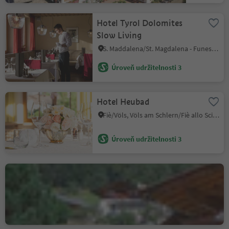
Hotel Tyrol Dolomites
Slow Living
S. Maddalena/St. Magdalena - Funes/Villnöss, Villnöss/Funes, Dolomites Region Lüsen Villnöss
Úroveň udržitelnosti 3
Hotel Heubad
Fiè/Völs, Völs am Schlern/Fiè allo Sciliar, Dolomites Region Seiser Alm
Úroveň udržitelnosti 3
Restaurant Widmann
Stulles/Stuls, Moos in Passeier/Moso in Passiria, Meran/Merano and environs
Úroveň udržitelnosti 3