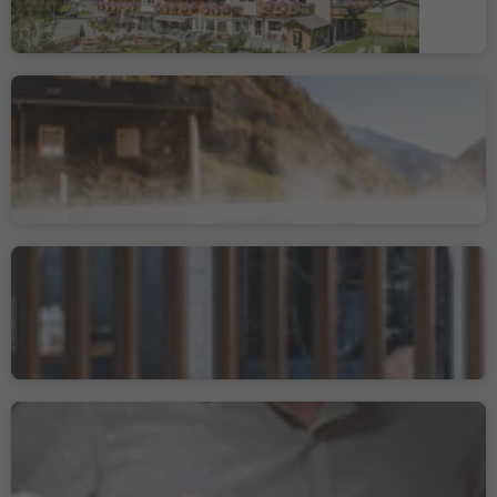
Úroveň udržitelnosti 3
Tonzhaus Hotel &
Pizzeria
Madonna/Unser Frau, Schnals/Senales, Vinschgau/Val Venosta
Úroveň udržitelnosti 3
ban Kessler
Natz/Naz, Natz-Schabs/Naz-Sciaves, Brixen/Bressanone and environs
Úroveň udržitelnosti 3
Vinzenz - zum feinen
Wein
Vipiteno/Sterzing, Sterzing/Vipiteno, Sterzing/Vipiteno and environs