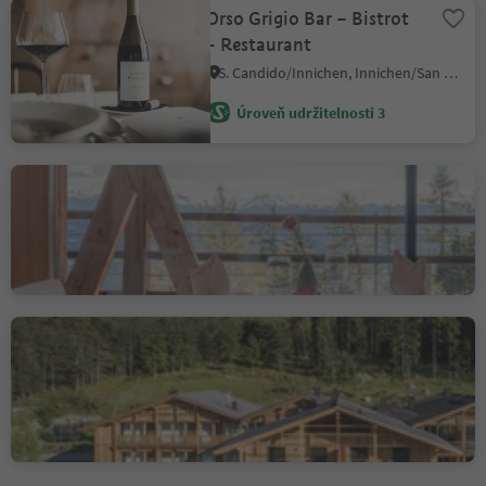
Orso Grigio Bar – Bistrot
– Restaurant
S. Candido/Innichen, Innichen/San Candido, Dolomites Region 3 Zinnen
Úroveň udržitelnosti 3
Restaurant 1500
Lana/Lana, Lana, Meran/Merano and environs
Úroveň udržitelnosti 3
Restaurant Dolomites
Nature Vigilerhof
Siusi/Seis, Kastelruth/Castelrotto, Dolomites Region Seiser Alm
Úroveň udržitelnosti 3