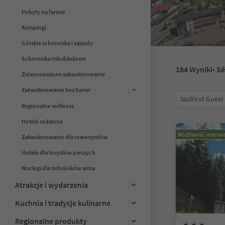
Pobyty na farmie
Kempingi
Górskie schroniska i zajazdy
Schroniska młodzieżowe
184
Wyniki
- S
Zrównoważone zakwaterowanie
Zakwaterowanie bez barier
Südtirol Guest
Regionalne wellness
Hotele rodzinne
Możliwość rezerwa
Zakwaterowanie dla rowerzystów
Hotele dla turystów pieszych
Noclegi dla miłośników wina
Atrakcje i wydarzenia
Kuchnia i tradycje kulinarne
Regionalne produkty