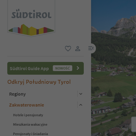
link menu
ulubione
link użytkownika
Südtirol Guide App
NOWOŚĆ
Odkryj Południowy Tyrol
Regiony
Zakwaterowanie
Hotele i pensjonaty
Mieszkania wakacyjne
Pensjonaty i śniadania