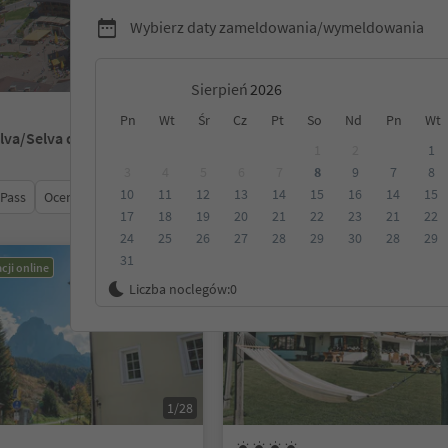
Wybierz daty zameldowania/wymeldowania
Sierpień
Pn
Wt
Śr
Cz
Pt
So
Nd
Pn
Wt
ëlva/Selva di Val Gardena
1
2
1
3
4
5
6
7
8
9
7
8
10
11
12
13
14
15
16
14
15
 Pass
Ocena
Kategoria
Opcje wyżywienia
Ekologiczne z
17
18
19
20
21
22
23
21
22
24
25
26
27
28
29
30
28
29
31
cji online
Możliwość rezerwacji online
Liczba noclegów:
0
1/28