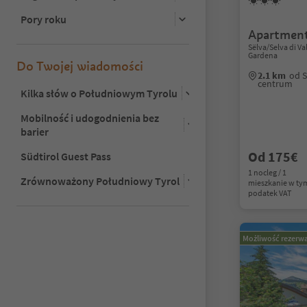
Pory roku
Apartmen
Sëlva/Selva di V
Gardena
Do Twojej wiadomości
2.1 km
od S
centrum
Kilka słów o Południowym Tyrolu
Mobilność i udogodnienia bez
barier
Od 175€
Südtirol Guest Pass
1 nocleg / 1
Zrównoważony Południowy Tyrol
mieszkanie w ty
podatek VAT
Możliwość rezerwa