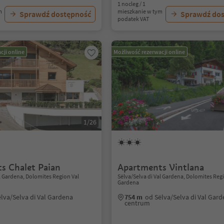
1 nocleg / 1
m
mieszkanie w tym
Sprawdź dostępność
Sprawdź do
podatek VAT
cji online
Możliwość rezerwacji online
1/26
s Chalet Paian
Apartments Vintlana
al Gardena, Dolomites Region Val
Sëlva/Selva di Val Gardena, Dolomites Reg
Gardena
lva/Selva di Val Gardena
754 m
od Sëlva/Selva di Val Gar
centrum