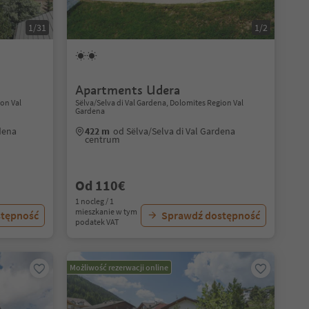
1/31
1/2
Apartments Udera
ion Val
Sëlva/Selva di Val Gardena, Dolomites Region Val
Gardena
dena
422 m
od Sëlva/Selva di Val Gardena
centrum
Od 110€
1 nocleg / 1
mieszkanie w tym
stępność
Sprawdź dostępność
podatek VAT
Możliwość rezerwacji online