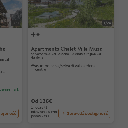
1/31
1/24
he
Apartments Chalet Villa Muse
Sëlva/Selva di Val Gardena, Dolomites Region Val
Gardena
ion Val
45 m
od Sëlva/Selva di Val Gardena
centrum
dena
oważenia 1
Od 136€
1 nocleg / 1
mieszkanie w tym
stępność
Sprawdź dostępność
podatek VAT