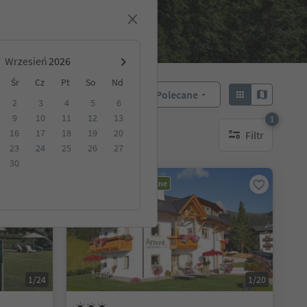
Wrzesień
Śr
Cz
Pt
So
Nd
Polecane
Sortuj według:
2
3
4
5
6
9
10
11
12
13
1
16
17
18
19
20
Filtr
akwaterowanie
1 aktywny filtr
23
24
25
26
27
30
Możliwość rezerwacji online
1/24
1/20