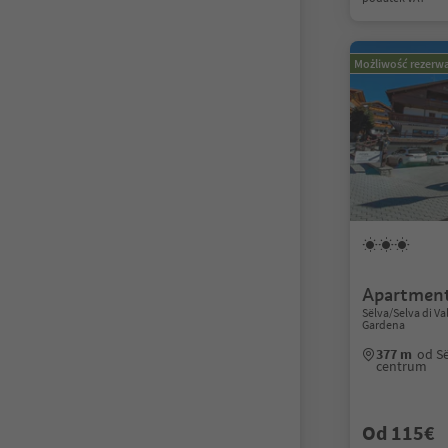
Możliwość rezerwa
Apartment
Sëlva/Selva di V
Gardena
377 m
od Së
centrum
Od 115€