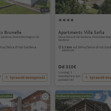
1/12
s Brunelle
Apartments Villa Sofia
al Gardena, Dolomites Region Val
Sëlva/Selva di Val Gardena, Dolomites Reg
Gardena
lva/Selva di Val Gardena
2.1 km
od Sëlva/Selva di Val Gar
centrum
Od 310€
1 nocleg / 1
m
mieszkanie w tym
Sprawdź dostępność
Sprawdź do
podatek VAT
cji online
Możliwość rezerwacji online