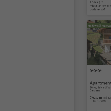
1 nocleg / 1
mieszkanie w ty
podatek VAT
Możliwość rezerwa
Apartment
Sëlva/Selva di V
Gardena
632 m
od Së
centrum