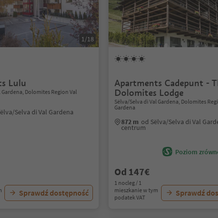
1/18
s Lulu
Apartments Cadepunt - T
Dolomites Lodge
al Gardena, Dolomites Region Val
Sëlva/Selva di Val Gardena, Dolomites Reg
Gardena
ëlva/Selva di Val Gardena
872 m
od Sëlva/Selva di Val Gar
centrum
Poziom zrówn
Od 147€
1 nocleg / 1
m
mieszkanie w tym
Sprawdź dostępność
Sprawdź do
podatek VAT