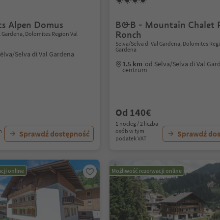
ts Alpen Domus
B&B - Mountain Chalet 
Ronch
al Gardena, Dolomites Region Val
Sëlva/Selva di Val Gardena, Dolomites Reg
Gardena
ëlva/Selva di Val Gardena
1.5 km
od Sëlva/Selva di Val Gar
centrum
Od 140€
1 nocleg / 2 liczba
m
osób w tym
Sprawdź dostępność
Sprawdź do
podatek VAT
cji online
Możliwość rezerwacji online