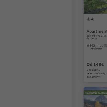
Apartment
Sëlva/Selva di V
Gardena
962 m
od Së
centrum
Od 148€
1 nocleg / 1
mieszkanie w ty
podatek VAT
Możliwość rezerwa