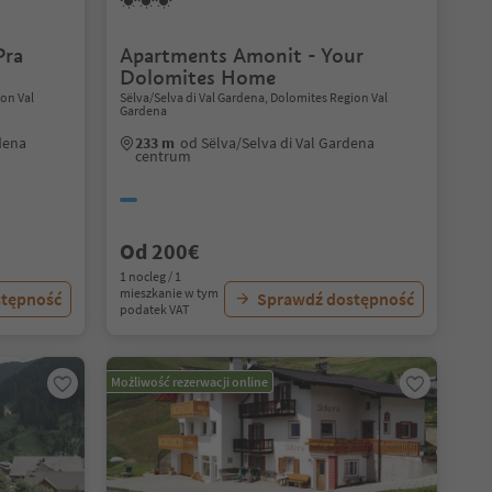
Pra
Apartments Amonit - Your
Dolomites Home
ion Val
Sëlva/Selva di Val Gardena, Dolomites Region Val
Gardena
dena
233 m
od Sëlva/Selva di Val Gardena
centrum
Od 200€
1 nocleg / 1
mieszkanie w tym
stępność
Sprawdź dostępność
podatek VAT
Możliwość rezerwacji online