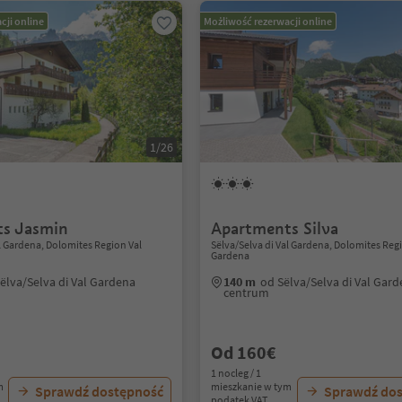
cji online
Możliwość rezerwacji online
1/26
s Jasmin
Apartments Silva
al Gardena, Dolomites Region Val
Sëlva/Selva di Val Gardena, Dolomites Reg
Gardena
ëlva/Selva di Val Gardena
140 m
od Sëlva/Selva di Val Gar
centrum
Od 160€
1 nocleg / 1
m
mieszkanie w tym
Sprawdź dostępność
Sprawdź do
podatek VAT