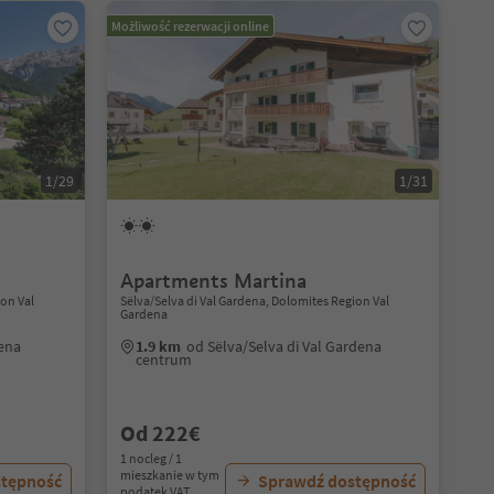
Możliwość rezerwacji online
1/29
1/31
Apartments Martina
ion Val
Sëlva/Selva di Val Gardena, Dolomites Region Val
Gardena
dena
1.9 km
od Sëlva/Selva di Val Gardena
centrum
Od 222€
1 nocleg / 1
mieszkanie w tym
stępność
Sprawdź dostępność
podatek VAT