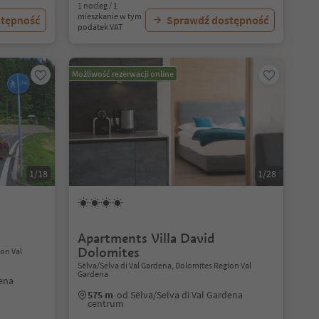
1 nocleg / 1
mieszkanie w tym
stępność
Sprawdź dostępność
podatek VAT
Możliwość rezerwacji online
1/18
1/28
Apartments Villa David
Dolomites
ion Val
Sëlva/Selva di Val Gardena, Dolomites Region Val
Gardena
dena
575 m
od Sëlva/Selva di Val Gardena
centrum