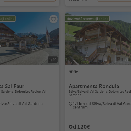
cji online
Możliwość rezerwacji online
1/20
s Sal Feur
Apartments Rondula
al Gardena, Dolomites Region Val
Sëlva/Selva di Val Gardena, Dolomites Reg
Gardena
lva/Selva di Val Gardena
1.1 km
od Sëlva/Selva di Val Gar
centrum
Od 120€