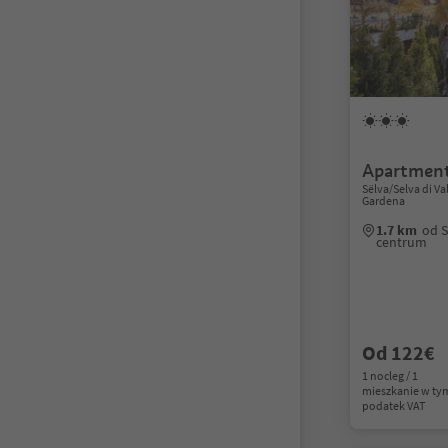
Apartment
Sëlva/Selva di V
Gardena
1.7 km
od S
centrum
Od 122€
1 nocleg / 1
mieszkanie w ty
podatek VAT