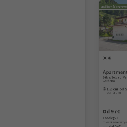
Możliwość rezerwa
Apartment
Sëlva/Selva di V
Gardena
1.2 km
od S
centrum
Od 97€
1 nocleg / 1
mieszkanie w ty
podatek VAT