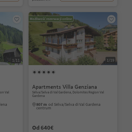
Możliwość rezerwacji online
1/11
1/19
Apartments Villa Genziana
ion Val
Sëlva/Selva di Val Gardena, Dolomites Region Val
Gardena
dena
807 m
od Sëlva/Selva di Val Gardena
centrum
Od 640€