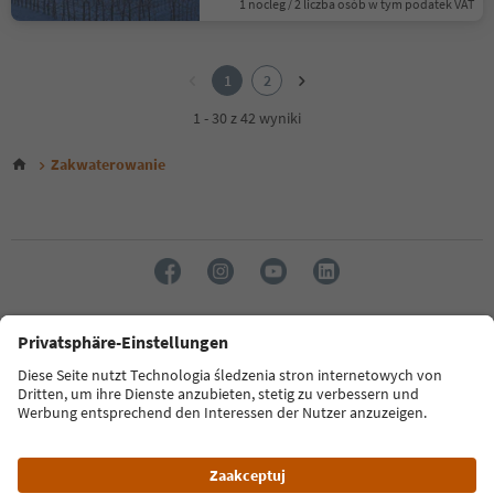
1 nocleg / 2 liczba osób w tym podatek VAT
1
2
1
2
1 - 30 z 42 wyniki
Zakwaterowanie
Język: Polski
FAQ
Dane kontaktowe
Naciśnij
MICE
Polityka prywatności
Regulamin
Stopka redakcyjna
Polityka plików cookie
O nas
Ułatwieniach dostępu
South Tyrol B2B