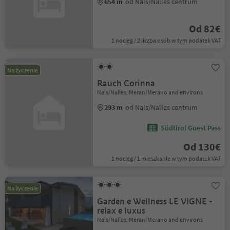
654 m
od Nals/Nalles centrum
Od 82€
1 nocleg / 2 liczba osób w tym podatek VAT
Na życzenie
Rauch Corinna
Nals/Nalles, Meran/Merano and environs
293 m
od Nals/Nalles centrum
Südtirol Guest Pass
Od 130€
1 nocleg / 1 mieszkanie w tym podatek VAT
Na życzenie
Garden e Wellness LE VIGNE -
relax e luxus
Nals/Nalles, Meran/Merano and environs