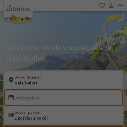
lin
ulubione
link uży
Wszystkie obiekty noclegowe w
Nals/Nalles
Dokąd jedziesz?
Nals/Nalles
Wybierz daty
Goście i pokoje
2 goście / 1 pokój