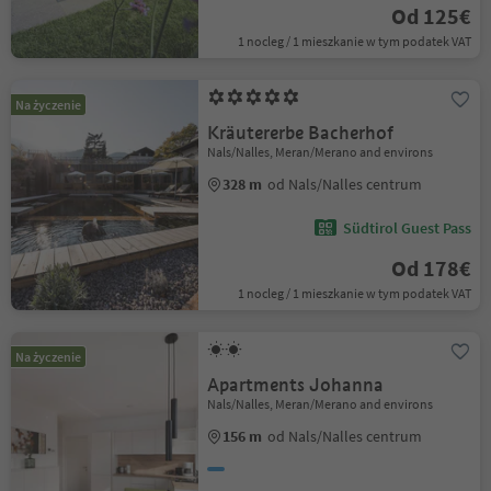
Od 125€
1 nocleg / 1 mieszkanie w tym podatek VAT
Na życzenie
Kräutererbe Bacherhof
Nals/Nalles, Meran/Merano and environs
328 m
od Nals/Nalles centrum
Südtirol Guest Pass
Od 178€
1 nocleg / 1 mieszkanie w tym podatek VAT
Na życzenie
Apartments Johanna
Nals/Nalles, Meran/Merano and environs
156 m
od Nals/Nalles centrum