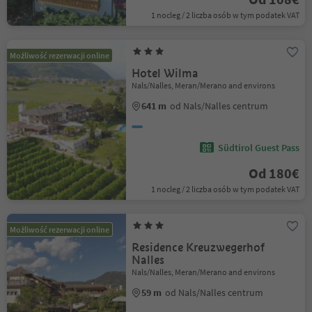
1 nocleg / 2 liczba osób w tym podatek VAT
Możliwość rezerwacji online
Hotel Wilma
Nals/Nalles, Meran/Merano and environs
641 m
od Nals/Nalles centrum
Südtirol Guest Pass
Od 180€
1 nocleg / 2 liczba osób w tym podatek VAT
Możliwość rezerwacji online
Residence Kreuzwegerhof
Nalles
Nals/Nalles, Meran/Merano and environs
59 m
od Nals/Nalles centrum