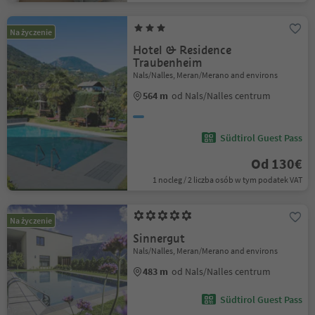
Na życzenie
Hotel & Residence
Traubenheim
Nals/Nalles, Meran/Merano and environs
564 m
od Nals/Nalles centrum
Südtirol Guest Pass
Od 130€
1 nocleg / 2 liczba osób w tym podatek VAT
Na życzenie
Sinnergut
Nals/Nalles, Meran/Merano and environs
483 m
od Nals/Nalles centrum
Südtirol Guest Pass