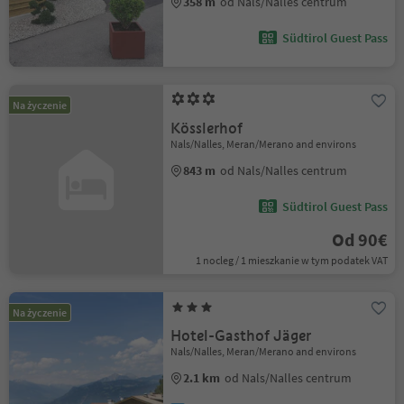
358 m
od Nals/Nalles centrum
Südtirol Guest Pass
Na życzenie
Kösslerhof
Nals/Nalles, Meran/Merano and environs
843 m
od Nals/Nalles centrum
Südtirol Guest Pass
Od 90€
1 nocleg / 1 mieszkanie w tym podatek VAT
Na życzenie
Hotel-Gasthof Jäger
Nals/Nalles, Meran/Merano and environs
2.1 km
od Nals/Nalles centrum