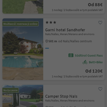
Od 88€
1 nocleg / 2 liczba osób w tym podatek VAT
Możliwość rezerwacji online
Garni hotel Sandhofer
Nals/Nalles, Meran/Merano and environs
501 m
od Nals/Nalles centrum
Südtirol Guest Pass
Bett+Bike
Od 120€
1 nocleg / 2 liczba osób w tym podatek VAT
Na życzenie
Camper Stop Nals
Nals/Nalles, Meran/Merano and environs