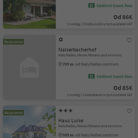
Südtirol Guest Pass
Od 86€
1 nocleg / 2 liczba osób w tym podatek VAT
Na życzenie
Nalserbacherhof
Nals/Nalles, Meran/Merano and environs
709 m
od Nals/Nalles centrum
Südtirol Guest Pass
Od 85€
1 nocleg / 1 mieszkanie w tym podatek VAT
Na życzenie
Haus Luise
Nals/Nalles, Meran/Merano and environs
509 m
od Nals/Nalles centrum