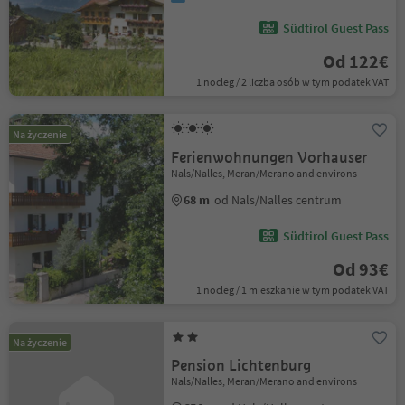
Südtirol Guest Pass
Od 122€
1 nocleg / 2 liczba osób w tym podatek VAT
Na życzenie
Ferienwohnungen Vorhauser
Nals/Nalles, Meran/Merano and environs
68 m
od Nals/Nalles centrum
Südtirol Guest Pass
Od 93€
1 nocleg / 1 mieszkanie w tym podatek VAT
Na życzenie
Pension Lichtenburg
Nals/Nalles, Meran/Merano and environs