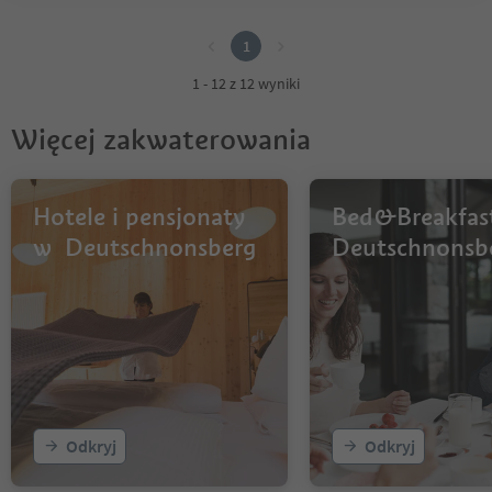
1
1
1 - 12 z 12 wyniki
Więcej zakwaterowania
Hotele i pensjonaty
Bed&Breakfas
w Deutschnonsberg
Deutschnonsb
Odkryj
Odkryj