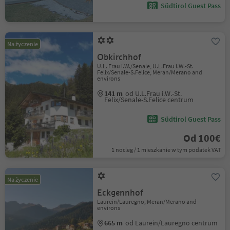
Südtirol Guest Pass
Na życzenie
Obkirchhof
U.L. Frau i.W./Senale, U.L.Frau i.W.-St.
Felix/Senale-S.Felice, Meran/Merano and
environs
141 m
od U.L.Frau i.W.-St.
Felix/Senale-S.Felice centrum
Südtirol Guest Pass
Od 100€
1 nocleg / 1 mieszkanie w tym podatek VAT
Na życzenie
Eckgennhof
Laurein/Lauregno, Meran/Merano and
environs
665 m
od Laurein/Lauregno centrum