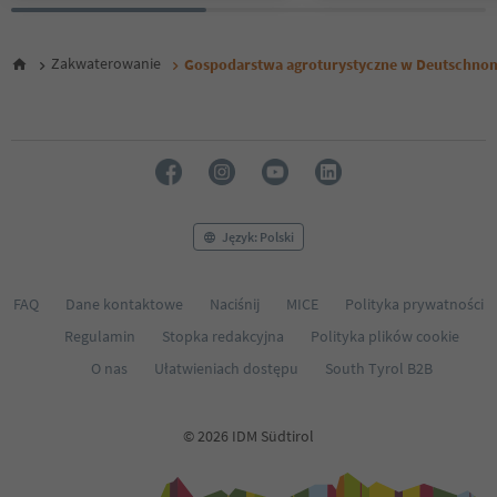
Zakwaterowanie
Gospodarstwa agroturystyczne w Deutschno
Język: Polski
FAQ
Dane kontaktowe
Naciśnij
MICE
Polityka prywatności
Regulamin
Stopka redakcyjna
Polityka plików cookie
O nas
Ułatwieniach dostępu
South Tyrol B2B
© 2026 IDM Südtirol