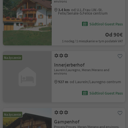
environs
3.4 km
od U.L.Frau i.W.-St.
Felix/Senale-S.Felice centrum
Südtirol Guest Pass
Od 90€
1 nocleg / 1 mieszkanie w tym podatek VAT
Na życzenie
Innerjerberhof
Laurein/Lauregno, Meran/Merano and
environs
927 m
od Laurein/Lauregno centrum
Südtirol Guest Pass
Na życzenie
Gampenhof
Proveis/Proves, Meran/Merano and environs