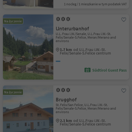
1 nocleg / 1 mieszkanie w tym podatek VAT
Na życzenie
Unterurbanhof
U.L. Frau i.W./Senale, U.L.Frau i.W.-St.
Felix/Senale-S.Felice, Meran/Merano and
environs
1.7 km
od U.L.Frau i.W.-St.
Felix/Senale-S.Felice centrum
Südtirol Guest Pass
Na życzenie
Brugghof
St. Felix/San Felice, U.L.Frau i.W.-St.
Felix/Senale-S.Felice, Meran/Merano and
environs
2.1 km
od U.L.Frau i.W.-St.
Felix/Senale-S.Felice centrum