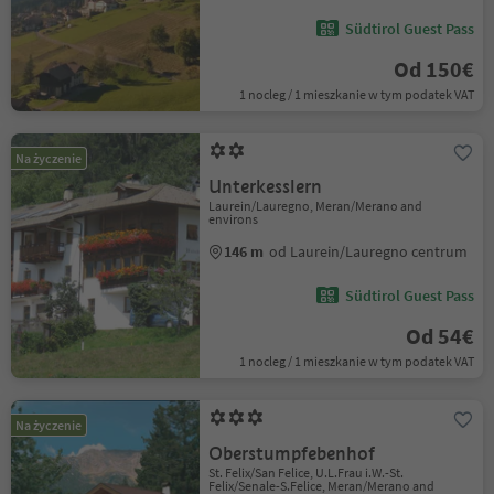
Südtirol Guest Pass
Od 150€
1 nocleg / 1 mieszkanie w tym podatek VAT
Na życzenie
Unterkesslern
Laurein/Lauregno, Meran/Merano and
environs
146 m
od Laurein/Lauregno centrum
Südtirol Guest Pass
Od 54€
1 nocleg / 1 mieszkanie w tym podatek VAT
Na życzenie
Oberstumpfebenhof
St. Felix/San Felice, U.L.Frau i.W.-St.
Felix/Senale-S.Felice, Meran/Merano and