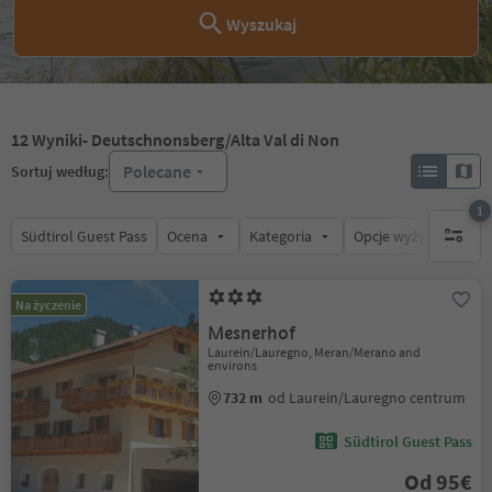
Wyszukaj
12
Wyniki
- Deutschnonsberg/Alta Val di Non
Polecane
Sortuj według:
1
Südtirol Guest Pass
Ocena
Kategoria
Opcje wyżywienia
1 aktywn
Na życzenie
Mesnerhof
Laurein/Lauregno, Meran/Merano and
environs
732 m
od Laurein/Lauregno centrum
Südtirol Guest Pass
Od 95€