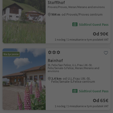
Stofflhof
Proveis/Proves, Meran/Merano and environs
904 m
od Proveis/Proves centrum
Südtirol Guest Pass
Od 90€
1 nocleg / 1 mieszkanie w tym podatek VAT
Na życzenie
Reinhof
St. Felix/San Felice, U.L.Frau i.W.-St.
Felix/Senale-S.Felice, Meran/Merano and
environs
2.4 km
od U.L.Frau i.W.-St.
Felix/Senale-S.Felice centrum
Südtirol Guest Pass
Od 65€
1 nocleg / 1 mieszkanie w tym podatek VAT