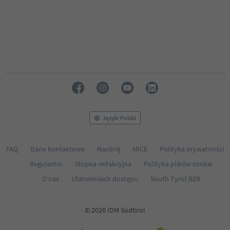
Język: Polski
FAQ
Dane kontaktowe
Naciśnij
MICE
Polityka prywatności
Regulamin
Stopka redakcyjna
Polityka plików cookie
O nas
Ułatwieniach dostępu
South Tyrol B2B
© 2026 IDM Südtirol