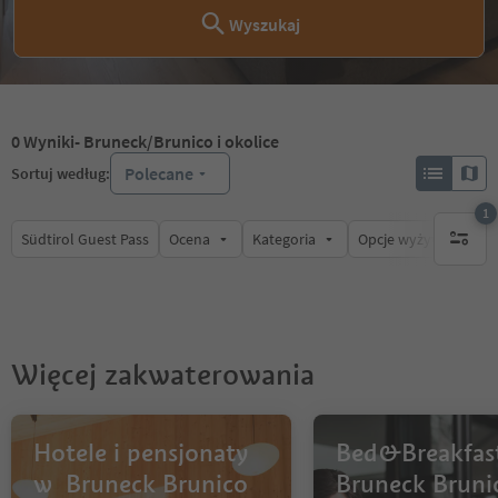
Wyszukaj
0
Wyniki
- Bruneck/Brunico i okolice
Polecane
Sortuj według:
1
Südtirol Guest Pass
Ocena
Kategoria
Opcje wyżywienia
1 aktywn
Więcej zakwaterowania
Hotele i pensjonaty
Bed&Breakfas
w Bruneck Brunico
Bruneck Bruni