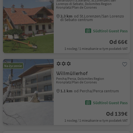
Stefansdorf/S.Stefano, St.Lorenzen/San
Lorenzo di Sebato, Dolomites Region
Kronplatz/Plan de Corones
2.3 km
od St.Lorenzen/San Lorenzo
di Sebato centrum
Südtirol Guest Pass
Od 66€
1 nocleg / 1 mieszkanie w tym podatek VAT
Na życzenie
Willmüllerhof
Percha/Perca, Dolomites Region
Kronplatz/Plan de Corones
1.1 km
od Percha/Perca centrum
Südtirol Guest Pass
Od 139€
1 nocleg / 1 mieszkanie w tym podatek VAT