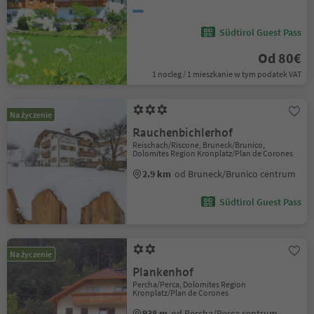
Südtirol Guest Pass
Od 80€
1 nocleg / 1 mieszkanie w tym podatek VAT
Na życzenie
Rauchenbichlerhof
Reischach/Riscone, Bruneck/Brunico,
Dolomites Region Kronplatz/Plan de Corones
2.9 km
od Bruneck/Brunico centrum
Südtirol Guest Pass
Na życzenie
Plankenhof
Percha/Perca, Dolomites Region
Kronplatz/Plan de Corones
938 m
od Percha/Perca centrum