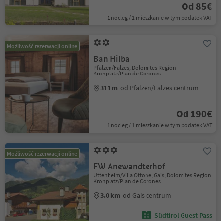
Od 85€
1 nocleg / 1 mieszkanie w tym podatek VAT
Możliwość rezerwacji online
Ban Hilba
Pfalzen/Falzes, Dolomites Region
Kronplatz/Plan de Corones
311 m
od Pfalzen/Falzes centrum
Od 190€
1 nocleg / 1 mieszkanie w tym podatek VAT
Możliwość rezerwacji online
FW Anewandterhof
Uttenheim/Villa Ottone, Gais, Dolomites Region
Kronplatz/Plan de Corones
3.0 km
od Gais centrum
Südtirol Guest Pass