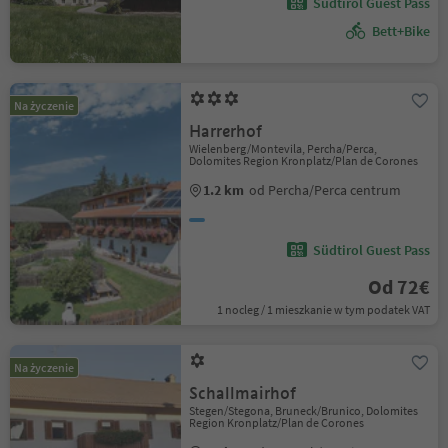
Südtirol Guest Pass
Bett+Bike
Na życzenie
Harrerhof
Wielenberg/Montevila, Percha/Perca,
Dolomites Region Kronplatz/Plan de Corones
1.2 km
od Percha/Perca centrum
Südtirol Guest Pass
Od 72€
1 nocleg / 1 mieszkanie w tym podatek VAT
Na życzenie
Schallmairhof
Stegen/Stegona, Bruneck/Brunico, Dolomites
Region Kronplatz/Plan de Corones