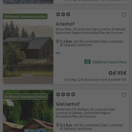
Możliwość rezerwacji online
Arieshof
Moos/Palù, St.Lorenzen/San Lorenzo di Sebato,
Dolomites Region Kronplatz/Plan de Corones
2.3 km
od St.Lorenzen/San Lorenzo
di Sebato centrum
Südtirol Guest Pass
Od 95€
1 nocleg / 2 liczba osób w tym podatek VAT
Możliwość rezerwacji online
Weliserhof
Stefansdorf/S.Stefano, St.Lorenzen/San
Lorenzo di Sebato, Dolomites Region
Kronplatz/Plan de Corones
3.1 km
od St.Lorenzen/San Lorenzo
di Sebato centrum