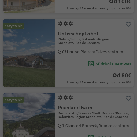
Od 100€
1 nocleg / 1 mieszkanie w tym podatek VAT
Na życzenie
Unterschöpferhof
Pfalzen/Falzes, Dolomites Region
Kronplatz/Plan de Corones
631 m
od Pfalzen/Falzes centrum
Südtirol Guest Pass
Od 80€
1 nocleg / 1 mieszkanie w tym podatek VAT
Na życzenie
Puenland Farm
Brunico città/Bruneck Stadt, Bruneck/Brunico,
Dolomites Region Kronplatz/Plan de Corones
2.6 km
od Bruneck/Brunico centrum