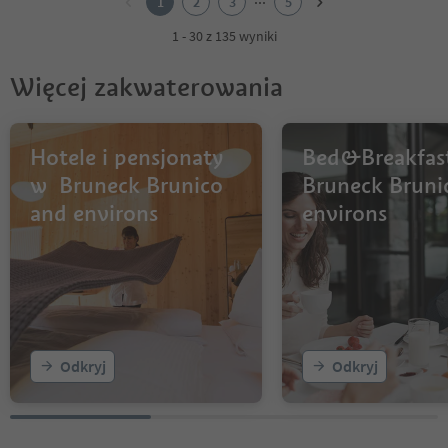
1
2
3
5
3
4
1 - 30 z 135 wyniki
5
Więcej zakwaterowania
Hotele i pensjonaty
Bed&Breakfas
w Bruneck Brunico
Bruneck Bruni
and environs
environs
Odkryj
Odkryj