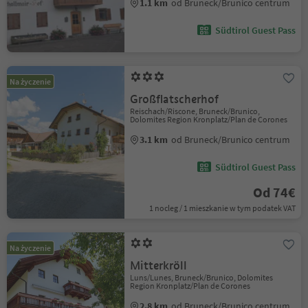
1.1 km
od Bruneck/Brunico centrum
Südtirol Guest Pass
Na życzenie
Großflatscherhof
Reischach/Riscone, Bruneck/Brunico,
Dolomites Region Kronplatz/Plan de Corones
3.1 km
od Bruneck/Brunico centrum
Südtirol Guest Pass
Od 74€
1 nocleg / 1 mieszkanie w tym podatek VAT
Na życzenie
Mitterkröll
Luns/Lunes, Bruneck/Brunico, Dolomites
Region Kronplatz/Plan de Corones
2.8 km
od Bruneck/Brunico centrum