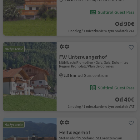
Südtirol Guest Pass
Od 90€
1 nocleg / 1 mieszkanie w tym podatek VAT
Na życzenie
FW Unterwangerhof
Mühlbach/Riomolino - Gais, Gais, Dolomites
Region Kronplatz/Plan de Corones
2.3 km
od Gais centrum
Südtirol Guest Pass
Od 40€
1 nocleg / 1 mieszkanie w tym podatek VAT
Na życzenie
Hellwegerhof
Stefansdorf/S.Stefano, St.Lorenzen/San