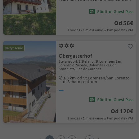
Südtirol Guest Pass
Od 56€
1 nocleg / 1 mieszkanie w tym podatek VAT
Na życzenie
Obergasserhof
Stefansdorf/S.Stefano, St.Lorenzen/San
Lorenzo di Sebato, Dolomites Region
Kronplatz/Plan de Corones
2.3 km
od St.Lorenzen/San Lorenzo
di Sebato centrum
Südtirol Guest Pass
Od 120€
1 nocleg / 1 mieszkanie w tym podatek VAT
1
2
...