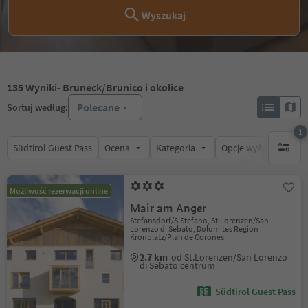
Wyszukaj
135
Wyniki
- Bruneck/Brunico i okolice
Polecane
Sortuj według:
1
Südtirol Guest Pass
Ocena
Kategoria
Opcje wyżywienia
1 aktywn
Możliwość rezerwacji online
Mair am Anger
Stefansdorf/S.Stefano, St.Lorenzen/San
Lorenzo di Sebato, Dolomites Region
Kronplatz/Plan de Corones
2.7 km
od St.Lorenzen/San Lorenzo
di Sebato centrum
Südtirol Guest Pass