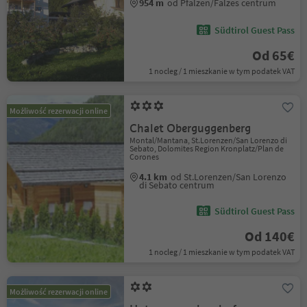
954 m
od Pfalzen/Falzes centrum
Südtirol Guest Pass
Od 65€
1 nocleg / 1 mieszkanie w tym podatek VAT
Możliwość rezerwacji online
Chalet Oberguggenberg
Montal/Mantana, St.Lorenzen/San Lorenzo di
Sebato, Dolomites Region Kronplatz/Plan de
Corones
4.1 km
od St.Lorenzen/San Lorenzo
di Sebato centrum
Südtirol Guest Pass
Od 140€
1 nocleg / 1 mieszkanie w tym podatek VAT
Możliwość rezerwacji online