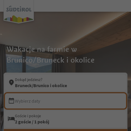
Wakacje na farmie w
Brunico/Bruneck i okolice
Dokąd jedziesz?
Bruneck/Brunico i okolice
Wybierz daty
Goście i pokoje
2 goście / 1 pokój