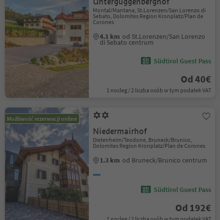
Unterguggenberghof
Montal/Mantana, St.Lorenzen/San Lorenzo di
Sebato, Dolomites Region Kronplatz/Plan de
Corones
4.1 km
od St.Lorenzen/San Lorenzo
di Sebato centrum
Südtirol Guest Pass
Od 40€
1 nocleg / 2 liczba osób w tym podatek VAT
Możliwość rezerwacji online
Niedermairhof
Dietenheim/Teodone, Bruneck/Brunico,
Dolomites Region Kronplatz/Plan de Corones
1.3 km
od Bruneck/Brunico centrum
Südtirol Guest Pass
Od 192€
1 nocleg / 2 liczba osób w tym podatek VAT