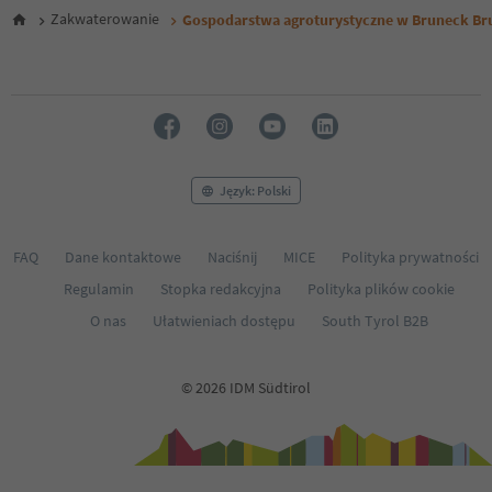
Zakwaterowanie
Gospodarstwa agroturystyczne w Bruneck Bru
Język: Polski
FAQ
Dane kontaktowe
Naciśnij
MICE
Polityka prywatności
Regulamin
Stopka redakcyjna
Polityka plików cookie
O nas
Ułatwieniach dostępu
South Tyrol B2B
© 2026 IDM Südtirol