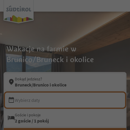
Wakacje na farmie w
Brunico/Bruneck i okolice
Dokąd jedziesz?
Bruneck/Brunico i okolice
Wybierz daty
Goście i pokoje
2 goście / 1 pokój