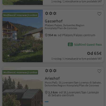
1 nocleg / 1 mieszkanie w tym podatek VAT
Możliwość rezerwacji online
Gasserhof
Pfalzen/Falzes, Dolomites Region
Kronplatz/Plan de Corones
954 m
od Pfalzen/Falzes centrum
Südtirol Guest Pass
Od 65€
1 nocleg / 1 mieszkanie w tym podatek VAT
Możliwość rezerwacji online
Arieshof
Moos/Palù, St.Lorenzen/San Lorenzo di Sebato,
Dolomites Region Kronplatz/Plan de Corones
2.3 km
od St.Lorenzen/San Lorenzo
di Sebato centrum