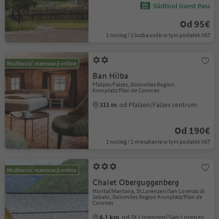
Südtirol Guest Pass
Od 95€
1 nocleg / 2 liczba osób w tym podatek VAT
Możliwość rezerwacji online
Ban Hilba
Pfalzen/Falzes, Dolomites Region
Kronplatz/Plan de Corones
311 m
od Pfalzen/Falzes centrum
Od 190€
1 nocleg / 1 mieszkanie w tym podatek VAT
Możliwość rezerwacji online
Chalet Oberguggenberg
Montal/Mantana, St.Lorenzen/San Lorenzo di
Sebato, Dolomites Region Kronplatz/Plan de
Corones
4.1 km
od St.Lorenzen/San Lorenzo