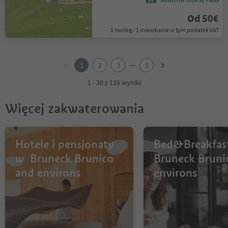
Od 50€
1 nocleg / 1 mieszkanie w tym podatek VAT
1
2
...
1
2
3
5
3
4
1 - 30 z 135 wyniki
5
Więcej zakwaterowania
Hotele i pensjonaty
Bed&Breakfas
w Bruneck Brunico
Bruneck Bruni
and environs
environs