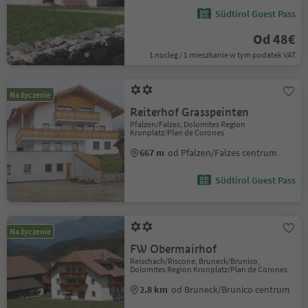
Südtirol Guest Pass
Od 48€
1 nocleg / 1 mieszkanie w tym podatek VAT
Na życzenie
Reiterhof Grasspeinten
Pfalzen/Falzes, Dolomites Region
Kronplatz/Plan de Corones
667 m
od Pfalzen/Falzes centrum
Südtirol Guest Pass
Na życzenie
FW Obermairhof
Reischach/Riscone, Bruneck/Brunico,
Dolomites Region Kronplatz/Plan de Corones
2.8 km
od Bruneck/Brunico centrum