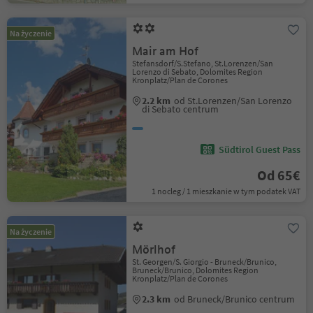
Na życzenie
Mair am Hof
Stefansdorf/S.Stefano, St.Lorenzen/San
Lorenzo di Sebato, Dolomites Region
Kronplatz/Plan de Corones
2.2 km
od St.Lorenzen/San Lorenzo
di Sebato centrum
Südtirol Guest Pass
Od 65€
1 nocleg / 1 mieszkanie w tym podatek VAT
Na życzenie
Mörlhof
St. Georgen/S. Giorgio - Bruneck/Brunico,
Bruneck/Brunico, Dolomites Region
Kronplatz/Plan de Corones
2.3 km
od Bruneck/Brunico centrum