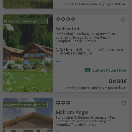
1 nocleg / 1 mieszkanie w tym podatek VAT
Możliwość rezerwacji online
Weliserhof
Stefansdorf/S.Stefano, St.Lorenzen/San
Lorenzo di Sebato, Dolomites Region
Kronplatz/Plan de Corones
3.1 km
od St.Lorenzen/San Lorenzo
di Sebato centrum
Südtirol Guest Pass
Od 80€
1 nocleg / 1 mieszkanie w tym podatek VAT
Możliwość rezerwacji online
Mair am Anger
Stefansdorf/S.Stefano, St.Lorenzen/San
Lorenzo di Sebato, Dolomites Region
Kronplatz/Plan de Corones