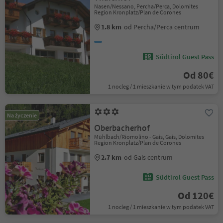
Nasen/Nessano, Percha/Perca, Dolomites
Region Kronplatz/Plan de Corones
1.8 km
od Percha/Perca centrum
Südtirol Guest Pass
Od 80€
1 nocleg / 1 mieszkanie w tym podatek VAT
Na życzenie
Oberbacherhof
Mühlbach/Riomolino - Gais, Gais, Dolomites
Region Kronplatz/Plan de Corones
2.7 km
od Gais centrum
Südtirol Guest Pass
Od 120€
1 nocleg / 1 mieszkanie w tym podatek VAT