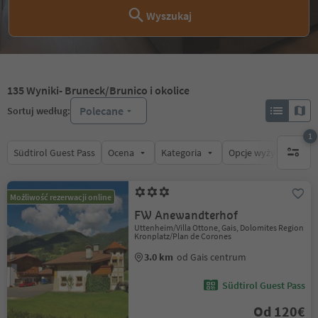
Wyszukaj
135
Wyniki
- Bruneck/Brunico i okolice
Polecane
Sortuj według:
1
Südtirol Guest Pass
Ocena
Kategoria
Opcje wyżywienia
1 aktywn
Możliwość rezerwacji online
FW Anewandterhof
Uttenheim/Villa Ottone, Gais, Dolomites Region
Kronplatz/Plan de Corones
3.0 km
od Gais centrum
Südtirol Guest Pass
Od 120€