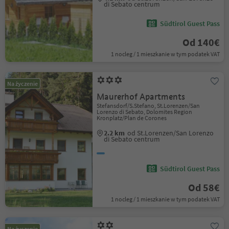
di Sebato centrum
Südtirol Guest Pass
Od 140€
1 nocleg / 1 mieszkanie w tym podatek VAT
Na życzenie
Maurerhof Apartments
Stefansdorf/S.Stefano, St.Lorenzen/San
Lorenzo di Sebato, Dolomites Region
Kronplatz/Plan de Corones
2.2 km
od St.Lorenzen/San Lorenzo
di Sebato centrum
Südtirol Guest Pass
Od 58€
1 nocleg / 1 mieszkanie w tym podatek VAT
Na życzenie