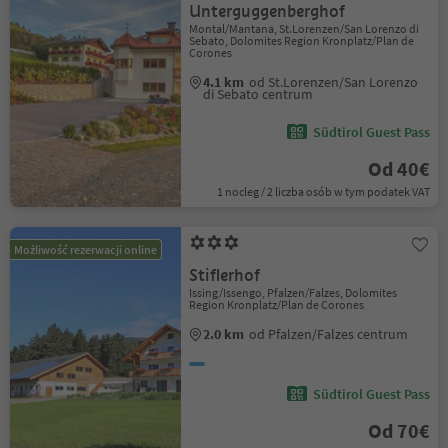
Unterguggenberghof
Montal/Mantana, St.Lorenzen/San Lorenzo di
Sebato, Dolomites Region Kronplatz/Plan de
Corones
4.1 km
od St.Lorenzen/San Lorenzo
di Sebato centrum
Südtirol Guest Pass
Od 40€
1 nocleg / 2 liczba osób w tym podatek VAT
Możliwość rezerwacji online
Stiflerhof
Issing/Issengo, Pfalzen/Falzes, Dolomites
Region Kronplatz/Plan de Corones
2.0 km
od Pfalzen/Falzes centrum
Südtirol Guest Pass
Od 70€