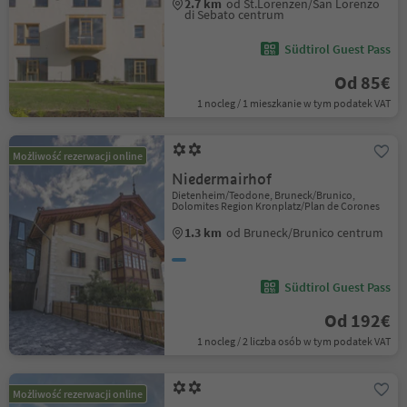
2.7 km
od St.Lorenzen/San Lorenzo
di Sebato centrum
Südtirol Guest Pass
Od 85€
1 nocleg / 1 mieszkanie w tym podatek VAT
Możliwość rezerwacji online
Niedermairhof
Dietenheim/Teodone, Bruneck/Brunico,
Dolomites Region Kronplatz/Plan de Corones
1.3 km
od Bruneck/Brunico centrum
Südtirol Guest Pass
Od 192€
1 nocleg / 2 liczba osób w tym podatek VAT
Możliwość rezerwacji online