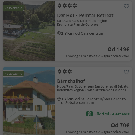
Na życzenie
Der Hof - Perntal Retreat
Gais/Gais, Gais, Dolomites Region
Kronplatz/Plan de Corones
1.7 km
od Gais centrum
Od 149€
1 nocleg / 1 mieszkanie w tym podatek VAT
Na życzenie
Bärnthalhof
Moos/Palù, St.Lorenzen/San Lorenzo di Sebato,
Dolomites Region Kronplatz/Plan de Corones
1.7 km
od St.Lorenzen/San Lorenzo
di Sebato centrum
Südtirol Guest Pass
Od 70€
1 nocleg / 1 mieszkanie w tym podatek VAT