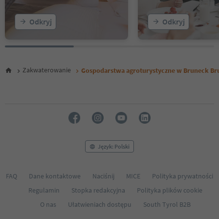
Odkryj
Odkryj
Zakwaterowanie
Gospodarstwa agroturystyczne w Bruneck Bru
Język: Polski
FAQ
Dane kontaktowe
Naciśnij
MICE
Polityka prywatności
Regulamin
Stopka redakcyjna
Polityka plików cookie
O nas
Ułatwieniach dostępu
South Tyrol B2B