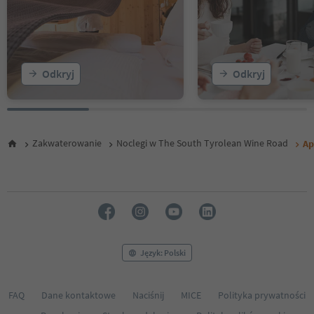
16
17
18
19
20
Odkryj
Odkryj
21
22
Zakwaterowanie
Noclegi w The South Tyrolean Wine Road
Ap
Język: Polski
FAQ
Dane kontaktowe
Naciśnij
MICE
Polityka prywatności