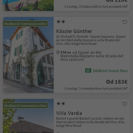
1 nocleg / 2 liczba osób w tym podatek VAT
Możliwość rezerwacji online
Kössler Günther
St. Michael/S. Michele - Eppan/Appiano, Eppan
an der Weinstaße/Appiano sulla Strada del
Vino, Alto Adige Wine Road
194 m
od Eppan an der
Weinstaße/Appiano sulla Strada del
Vino centrum
Südtirol Guest Pass
Od 183€
1 nocleg / 1 mieszkanie w tym podatek VAT
Możliwość rezerwacji online
Villa Vardia
Barleit-Lavardi/Barleit-Lavardi, Kaltern an der
Weinstraße/Caldaro sulla Strada del Vino, Alto
Adige Wine Road