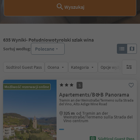
Wyszukaj
635
Wyniki
- Południowotyrolski szlak wina
Polecane
Sortuj według:
Südtirol Guest Pass
Ocena
Kategoria
Opcje wyżywienia
brak ak
S
Możliwość rezerwacji online
Apartements/B&B Panorama
Tramin an der Weinstraße/Termeno sulla Strada
del Vino, Alto Adige Wine Road
325 m
od Tramin an der
Weinstraße/Termeno sulla Strada del
Vino centrum
Südtirol Guest Pass