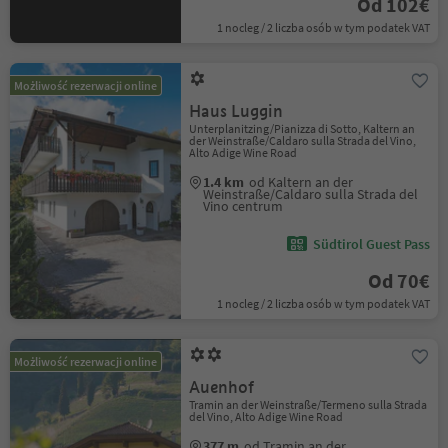
Od 102€
1 nocleg / 2 liczba osób w tym podatek VAT
Możliwość rezerwacji online
Haus Luggin
Unterplanitzing/Pianizza di Sotto, Kaltern an
der Weinstraße/Caldaro sulla Strada del Vino,
Alto Adige Wine Road
1.4 km
od Kaltern an der
Weinstraße/Caldaro sulla Strada del
Vino centrum
Südtirol Guest Pass
Od 70€
1 nocleg / 2 liczba osób w tym podatek VAT
Możliwość rezerwacji online
Auenhof
Tramin an der Weinstraße/Termeno sulla Strada
del Vino, Alto Adige Wine Road
377 m
od Tramin an der