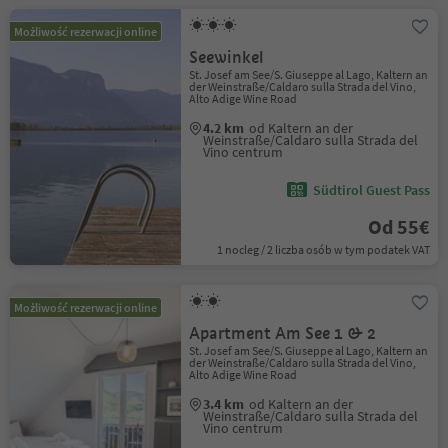
Możliwość rezerwacji online
Seewinkel
St. Josef am See/S. Giuseppe al Lago, Kaltern an
der Weinstraße/Caldaro sulla Strada del Vino,
Alto Adige Wine Road
4.2 km
od Kaltern an der
Weinstraße/Caldaro sulla Strada del
Vino centrum
Südtirol Guest Pass
Od 55€
1 nocleg / 2 liczba osób w tym podatek VAT
Możliwość rezerwacji online
Apartment Am See 1 & 2
St. Josef am See/S. Giuseppe al Lago, Kaltern an
der Weinstraße/Caldaro sulla Strada del Vino,
Alto Adige Wine Road
3.4 km
od Kaltern an der
Weinstraße/Caldaro sulla Strada del
Vino centrum