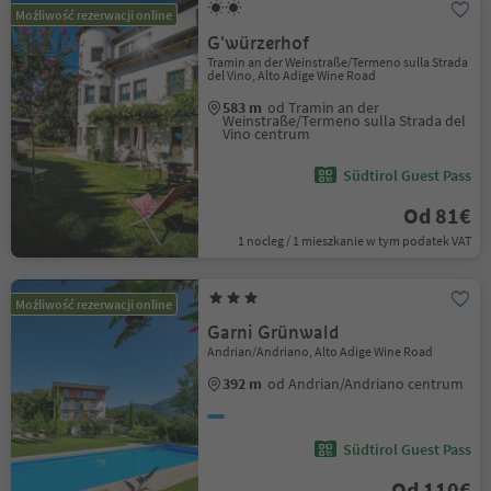
Możliwość rezerwacji online
G'würzerhof
Tramin an der Weinstraße/Termeno sulla Strada
del Vino, Alto Adige Wine Road
583 m
od Tramin an der
Weinstraße/Termeno sulla Strada del
Vino centrum
Südtirol Guest Pass
Od 81€
1 nocleg / 1 mieszkanie w tym podatek VAT
Możliwość rezerwacji online
Garni Grünwald
Andrian/Andriano, Alto Adige Wine Road
392 m
od Andrian/Andriano centrum
Südtirol Guest Pass
Od 110€