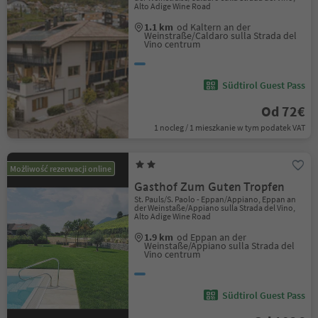
Alto Adige Wine Road
1.1 km
od Kaltern an der
Weinstraße/Caldaro sulla Strada del
Vino centrum
Südtirol Guest Pass
Od 72€
1 nocleg / 1 mieszkanie w tym podatek VAT
Możliwość rezerwacji online
Gasthof Zum Guten Tropfen
St. Pauls/S. Paolo - Eppan/Appiano, Eppan an
der Weinstaße/Appiano sulla Strada del Vino,
Alto Adige Wine Road
1.9 km
od Eppan an der
Weinstaße/Appiano sulla Strada del
Vino centrum
Südtirol Guest Pass