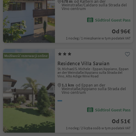
678 m
od Kaltern an der
Weinstraße/Caldaro sulla Strada del
Vino centrum
Südtirol Guest Pass
Od 96€
1 nocleg / 1 mieszkanie w tym podatek VAT
Możliwość rezerwacji online
Residence Villa Sawian
St. Michael/S. Michele - Eppan/Appiano, Eppan
an der Weinstaße/Appiano sulla Strada del
Vino, Alto Adige Wine Road
1.1 km
od Eppan an der
Weinstaße/Appiano sulla Strada del
Vino centrum
Südtirol Guest Pass
Od 51€
1 nocleg / 2 liczba osób w tym podatek VAT