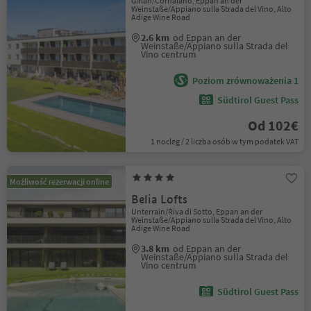
Girlan/Cornaiano, Eppan an der
Weinstaße/Appiano sulla Strada del Vino, Alto
Adige Wine Road
2.6 km
od Eppan an der
Weinstaße/Appiano sulla Strada del
Vino centrum
Poziom zrównoważenia 1
Südtirol Guest Pass
Od 102€
1 nocleg / 2 liczba osób w tym podatek VAT
Możliwość rezerwacji online
Belia Lofts
Unterrain/Riva di Sotto, Eppan an der
Weinstaße/Appiano sulla Strada del Vino, Alto
Adige Wine Road
3.8 km
od Eppan an der
Weinstaße/Appiano sulla Strada del
Vino centrum
Südtirol Guest Pass