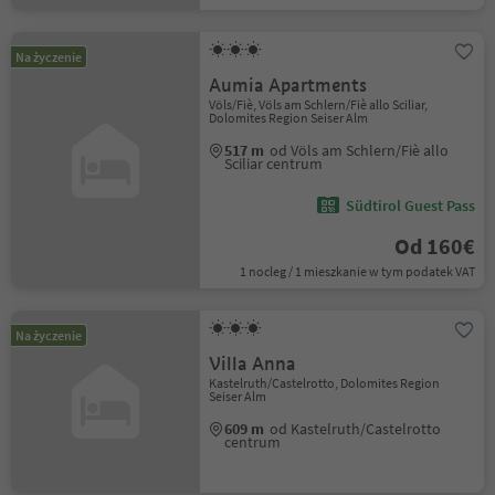
Na życzenie
Aumia Apartments
Völs/Fiè, Völs am Schlern/Fiè allo Sciliar,
Dolomites Region Seiser Alm
517 m
od Völs am Schlern/Fiè allo
Sciliar centrum
Südtirol Guest Pass
Od 160€
1 nocleg / 1 mieszkanie w tym podatek VAT
Na życzenie
Villa Anna
Kastelruth/Castelrotto, Dolomites Region
Seiser Alm
609 m
od Kastelruth/Castelrotto
centrum