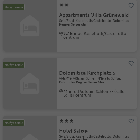
Na życzenie
Appartments Villa Grünewald
Seis/Siusi, Kastelruth/Castelrotto, Dolomites
Region Seiser Alm
2.7 km
od Kastelruth/Castelrotto
centrum
Na życzenie
Dolomitica Kirchplatz 5
Völs/Fiè, Völs am Schlern/Fiè allo Sciliar,
Dolomites Region Seiser Alm
41 m
od Völs am Schlern/Fiè allo
Sciliar centrum
Na życzenie
Hotel Salegg
Seis/Siusi, Kastelruth/Castelrotto, Dolomites
Region Seiser Alm