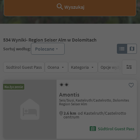
Wyszukaj
534
Wyniki
- Region Seiser Alm w Dolomitach
Polecane
Sortuj według:
Südtirol Guest Pass
Ocena
Kategoria
Opcje wyżywienia
brak ak
Na życzenie
Amontis
Seis/Siusi, Kastelruth/Castelrotto, Dolomites
Region Seiser Alm
2.6 km
od Kastelruth/Castelrotto
centrum
Südtirol Guest Pass