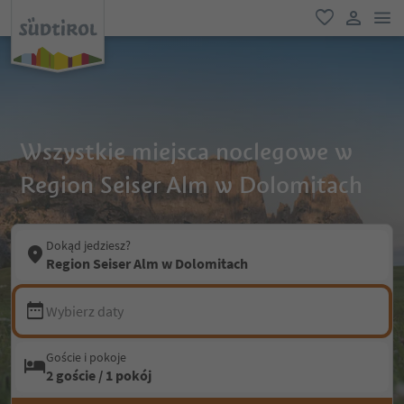
lin
ulubione
link uży
Wszystkie miejsca noclegowe w
Region Seiser Alm w Dolomitach
Dokąd jedziesz?
Region Seiser Alm w Dolomitach
Wybierz daty
Goście i pokoje
2 goście / 1 pokój