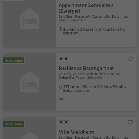
Appartment Sonnleiten
(Zwerger)
Seis/Siusi, Kastelruth/Castelrotto, Dolomites
Region Seiser Alm
2.5 km
od Kastelruth/Castelrotto
centrum
Na życzenie
Residence Baumgartner
Völs/Fiè, Völs am Schlern/Fiè allo Sciliar,
Dolomites Region Seiser Alm
177 m
od Völs am Schlern/Fiè allo
Sciliar centrum
Na życzenie
Villa Waldheim
Seis/Siusi, Kastelruth/Castelrotto, Dolomites