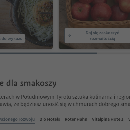
Daj się zaskoczyć
ź do wykazu
rozmaitością
e dla smakoszy
erach w Południowym Tyrolu sztuka kulinarna i regio
rawią, że będziesz unosić się w chmurach dobrego sm
 na suwaku z zakładkami. Wybierz zakładkę, aby zobaczyć jej zawartoś
ażonego rozwoju
Bio Hotels
Roter Hahn
Vitalpina Hotels