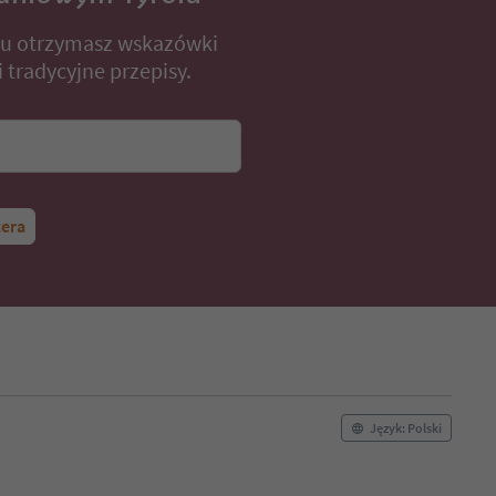
lu otrzymasz wskazówki
 tradycyjne przepisy.
tera
Język: Polski