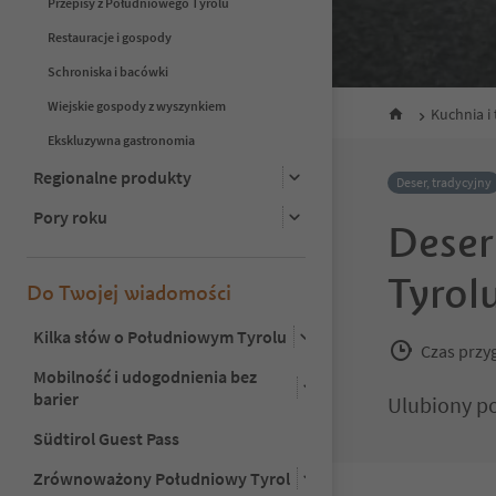
Przepisy z Południowego Tyrolu
Restauracje i gospody
Schroniska i bacówki
Wiejskie gospody z wyszynkiem
Kuchnia i 
Ekskluzywna gastronomia
Regionalne produkty
Deser, tradycyjny
Pory roku
Deser
Tyrol
Do Twojej wiadomości
Kilka słów o Południowym Tyrolu
Czas przy
Mobilność i udogodnienia bez
barier
Ulubiony po
Südtirol Guest Pass
Zrównoważony Południowy Tyrol