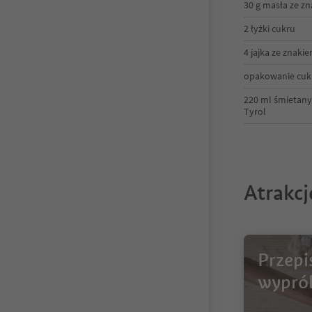
30 g masła ze z
2 łyżki cukru
4 jajka ze znaki
opakowanie cuk
220 ml śmietany
Tyrol
Atrakc
Przepi
wypró