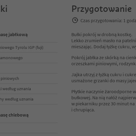
ki
Przygotowanie
Czas przygotowania: 1 god
masę jabłkową
Bułki pokrój w drobną kostkę.
Lekko zrumień masło na patelni,
mieszając. Dodaj łyżkę cukru, w
niowego Tyrolu IGP (fuji)
Pokrój jabłka ze skórką na cie
cynamonowego
orzeszkami piniowymi, rodzynka
Jajka utrzyj z łyżką cukru i cu
 piniowych
usmażone grzanki do masy jaje
ki według uznania
Płytkie naczynie żaroodporne 
bułkowej. Na nią nałóż najpier
hy według uznania
w piekarniku przez 30 minut na
i chrupiąca.
masę chlebową