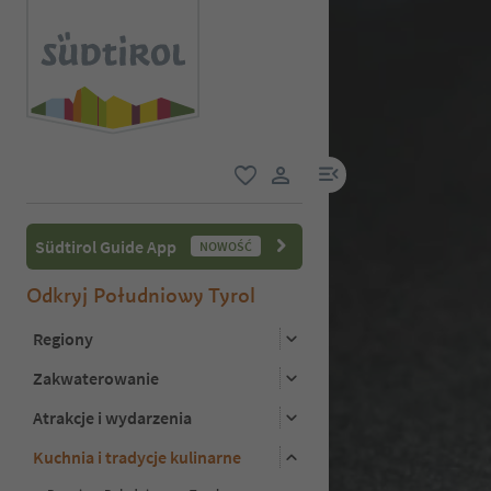
link menu
ulubione
link użytkownika
Südtirol Guide App
NOWOŚĆ
Odkryj Południowy Tyrol
Regiony
Zakwaterowanie
Atrakcje i wydarzenia
Kuchnia i tradycje kulinarne