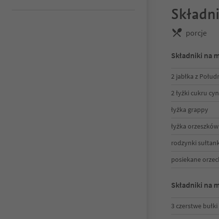
Składni
porcje
Składniki na 
2 jabłka z Połud
2 łyżki cukru 
łyżka grappy
łyżka orzeszków
rodzynki sułtan
posiekane orzec
Składniki na 
3 czerstwe bułki