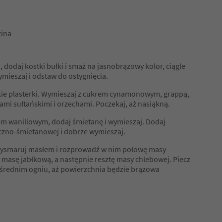
zina
 dodaj kostki bułki i smaż na jasnobrązowy kolor, ciągle
ymieszaj i odstaw do ostygnięcia.
nkie plasterki. Wymieszaj z cukrem cynamonowym, grappą,
mi sułtańskimi i orzechami. Poczekaj, aż nasiąkną.
krem waniliowym, dodaj śmietanę i wymieszaj. Dodaj
czno-śmietanowej i dobrze wymieszaj.
wysmaruj masłem i rozprowadź w nim połowę masy
w masę jabłkową, a następnie resztę masy chlebowej. Piecz
 średnim ogniu, aż powierzchnia będzie brązowa