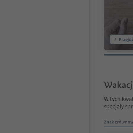
Przejd
Wakacj
W tych kwat
specjały sp
Znajdujesz się
Znak zrównow