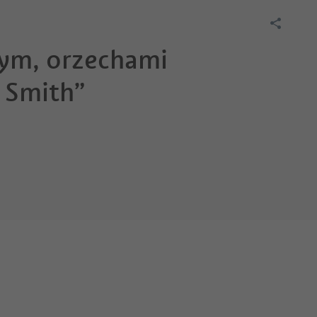
wym, orzechami
y Smith”