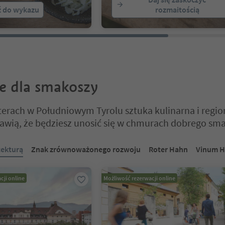
ź do wykazu
rozmaitością
e dla smakoszy
erach w Południowym Tyrolu sztuka kulinarna i regio
rawią, że będziesz unosić się w chmurach dobrego sm
 na suwaku z zakładkami. Wybierz zakładkę, aby zobaczyć jej zawartoś
tekturą
Znak zrównoważonego rozwoju
Roter Hahn
Vinum H
cji online
Możliwość rezerwacji online