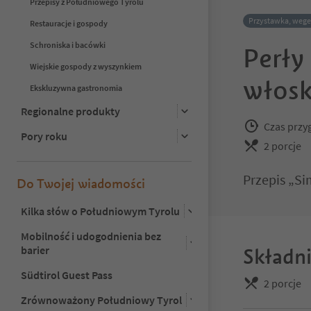
Przepisy z Południowego Tyrolu
Przystawka, wege
Restauracje i gospody
Schroniska i bacówki
Perły
Wiejskie gospody z wyszynkiem
włosk
Ekskluzywna gastronomia
Regionalne produkty
Czas przy
Pory roku
2 porcje
Przepis „Si
Do Twojej wiadomości
Kilka słów o Południowym Tyrolu
Mobilność i udogodnienia bez
barier
Składni
Südtirol Guest Pass
2 porcje
Zrównoważony Południowy Tyrol