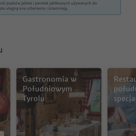
kroić pasków jabłek i perełek jabłkowych używanych do
ie ulegną one utlenieniu i ściemnieją.
u
Gastronomia w
Restau
Południowym
połud
Tyrolu
specj