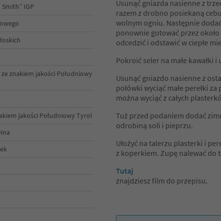
Usunąć gniazda nasienne z trze
y Smith” IGP
razem z drobno posiekaną cebulą
wolnym ogniu. Następnie dodać 
ciowego
ponownie gotować przez około
łoskich
odcedzić i odstawić w ciepłe mie
Pokroić seler na małe kawałki i
 ze znakiem jakości Południowy
Usunąć gniazdo nasienne z ostat
połówki wyciąć małe perełki za 
można wyciąć z całych plasterkó
Tuż przed podaniem dodać zimn
nakiem jakości Południowy Tyrol
odrobiną soli i pieprzu.
wina
Ułożyć na talerzu plasterki i pe
wek
z koperkiem. Zupę nalewać do ta
Tutaj
znajdziesz film do przepisu.