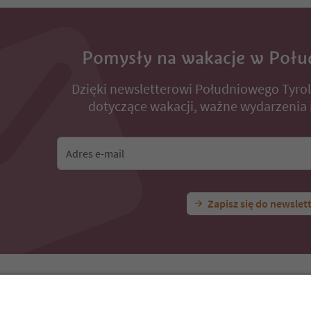
Pomysły na wakacje w Połu
Dzięki newsletterowi Południowego Tyro
dotyczące wakacji, ważne wydarzenia i
Adres e-mail
Zapisz się do newslet