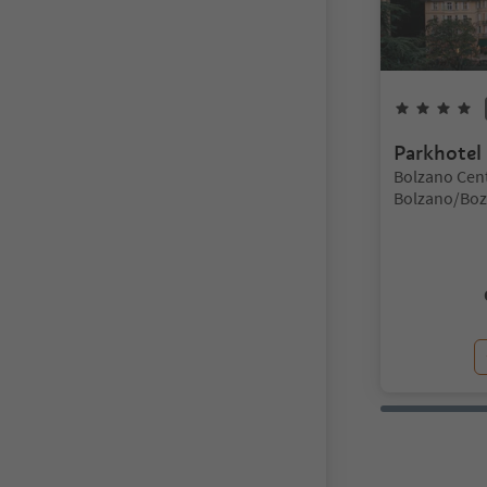
4
Parkhotel
Lokalizacja:
Bolzano Cen
Bolzano/Boz
environs