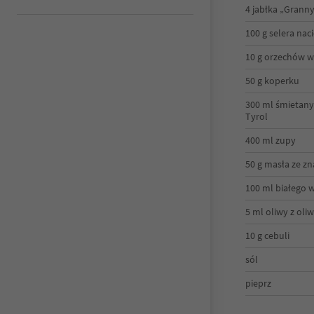
4 jabłka „Grann
100 g selera na
10 g orzechów w
50 g koperku
300 ml śmietany
Tyrol
400 ml zupy
50 g masła ze z
100 ml białego 
5 ml oliwy z oli
10 g cebuli
sól
pieprz