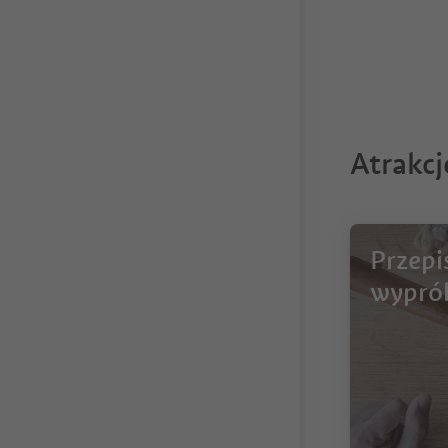
Atrakc
Przepi
wypró