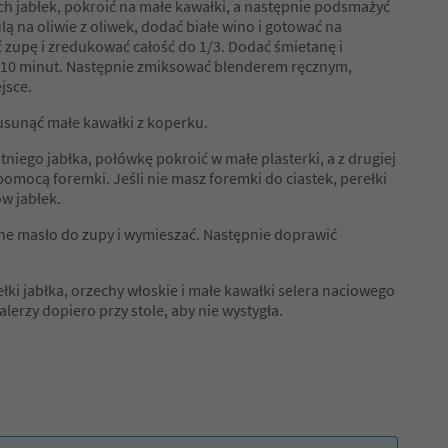
ch jabłek, pokroić na małe kawałki, a następnie podsmażyć
 na oliwie z oliwek, dodać białe wino i gotować na
zupę i zredukować całość do 1/3. Dodać śmietanę i
 10 minut. Następnie zmiksować blenderem ręcznym,
jsce.
 usunąć małe kawałki z koperku.
niego jabłka, połówkę pokroić w małe plasterki, a z drugiej
pomocą foremki. Jeśli nie masz foremki do ciastek, perełki
w jabłek.
e masło do zupy i wymieszać. Następnie doprawić
rełki jabłka, orzechy włoskie i małe kawałki selera naciowego
lerzy dopiero przy stole, aby nie wystygła.