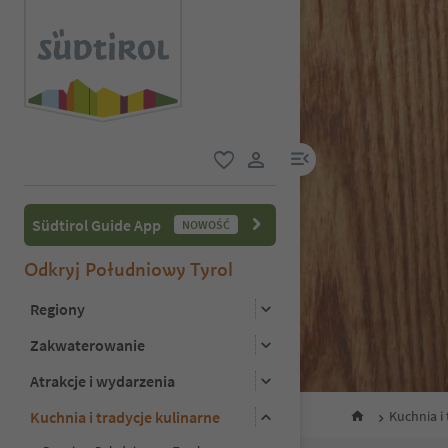
link menu
ulubione
link użytkownika
Südtirol Guide App
NOWOŚĆ
Odkryj Południowy Tyrol
Regiony
Zakwaterowanie
Atrakcje i wydarzenia
Kuchnia i tradycje kulinarne
Kuchnia i 