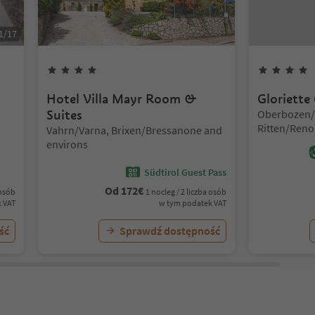
1
/
17
4
Gwiazdki
Hotel Villa Mayr Room &
Gloriette
Lokalizacja:
Suites
Oberbozen/
Ritten/Reno
Lokalizacja:
Vahrn/Varna, Brixen/Bressanone and
environs
environs
Südtirol Guest Pass
Od
172
€
 osób
1 nocleg / 2 liczba osób
 VAT
w tym podatek VAT
ść
Sprawdź dostępność