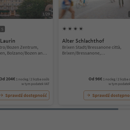
1
/
29
Gwiazdki
Superior
4
Słońca
S
 Laurin
Alter Schlachthof
Lokalizacja:
tro/Bozen Zentrum,
Brixen Stadt/Bressanone città,
en, Bolzano/Bozen and
Brixen/Bressanone,
Brixen/Bressanone and environs
Od
204
€
Od
96
€
1 nocleg / 2 liczba osób
1 nocleg / 2 liczba
w tym podatek VAT
w tym podatek
Sprawdź dostępność
Sprawdź dostępno