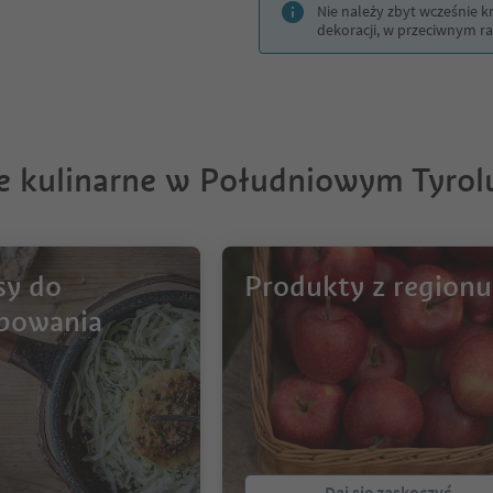
Nie należy zbyt wcześnie 
dekoracji, w przeciwnym raz
je kulinarne w Południowym Tyrol
sy do
Produkty z regionu
bowania
Daj się zaskoczyć