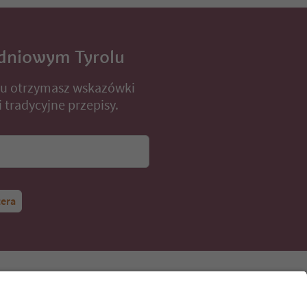
dniowym Tyrolu
lu otrzymasz wskazówki
 tradycyjne przepisy.
tera