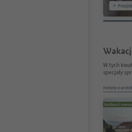
Przejd
Wakacj
W tych kwat
specjały sp
Znajdujesz się
Hotele z archi
Możliwość rezerwa