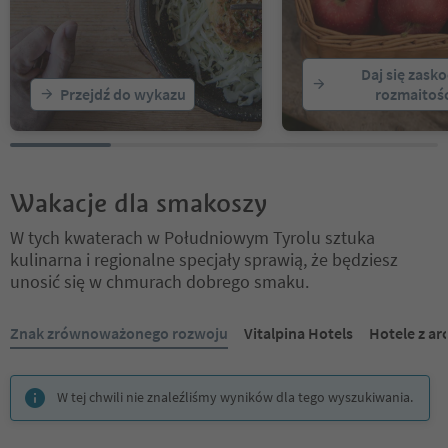
Daj się zask
Przejdź do wykazu
rozmaitośc
Wakacje dla smakoszy
W tych kwaterach w Południowym Tyrolu sztuka
kulinarna i regionalne specjały sprawią, że będziesz
unosić się w chmurach dobrego smaku.
Znajdujesz się na suwaku z zakładkami. Wybierz zakładkę, aby zobac
Znak zrównoważonego rozwoju
Vitalpina Hotels
Hotele z ar
W tej chwili nie znaleźliśmy wyników dla tego wyszukiwania.