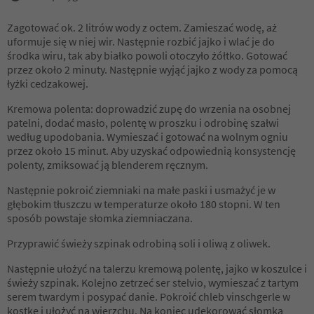
Zagotować ok. 2 litrów wody z octem. Zamieszać wodę, aż
uformuje się w niej wir. Następnie rozbić jajko i wlać je do
środka wiru, tak aby białko powoli otoczyło żółtko. Gotować
przez około 2 minuty. Następnie wyjąć jajko z wody za pomocą
łyżki cedzakowej.
Kremowa polenta: doprowadzić zupę do wrzenia na osobnej
patelni, dodać masło, polentę w proszku i odrobinę szałwi
według upodobania. Wymieszać i gotować na wolnym ogniu
przez około 15 minut. Aby uzyskać odpowiednią konsystencję
polenty, zmiksować ją blenderem ręcznym.
Następnie pokroić ziemniaki na małe paski i usmażyć je w
głębokim tłuszczu w temperaturze około 180 stopni. W ten
sposób powstaje słomka ziemniaczana.
Przyprawić świeży szpinak odrobiną soli i oliwą z oliwek.
Następnie ułożyć na talerzu kremową polentę, jajko w koszulce i
świeży szpinak. Kolejno zetrzeć ser stelvio, wymieszać z tartym
serem twardym i posypać danie. Pokroić chleb vinschgerle w
kostkę i ułożyć na wierzchu. Na koniec udekorować słomką