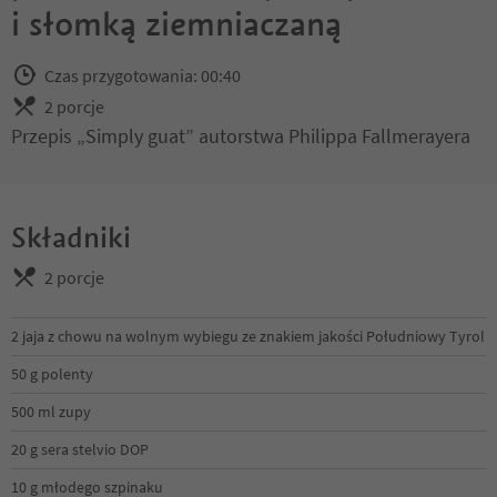
i słomką ziemniaczaną
Czas przygotowania: 00:40
2 porcje
Przepis „Simply guat” autorstwa Philippa Fallmerayera
Składniki
2 porcje
2 jaja z chowu na wolnym wybiegu ze znakiem jakości Południowy Tyrol
50 g polenty
500 ml zupy
20 g sera stelvio DOP
10 g młodego szpinaku