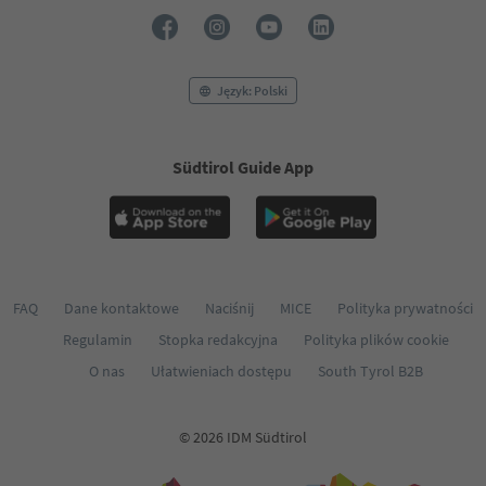
Język: Polski
Südtirol Guide App
FAQ
Dane kontaktowe
Naciśnij
MICE
Polityka prywatności
Regulamin
Stopka redakcyjna
Polityka plików cookie
O nas
Ułatwieniach dostępu
South Tyrol B2B
© 2026 IDM Südtirol