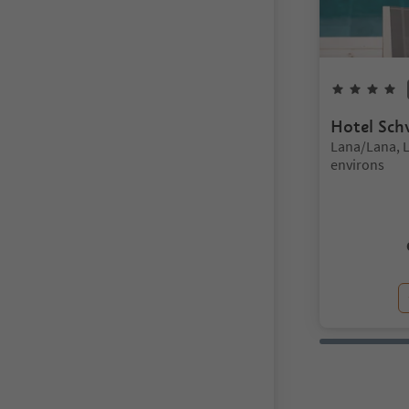
4
Hotel Sch
Lokalizacja:
Lana/Lana, 
environs