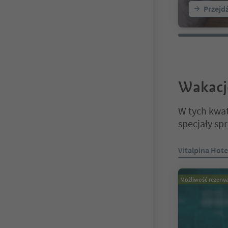
Przejd
Wakacj
W tych kwat
specjały sp
Znajdujesz się
Vitalpina Hote
Możliwość rezerwa