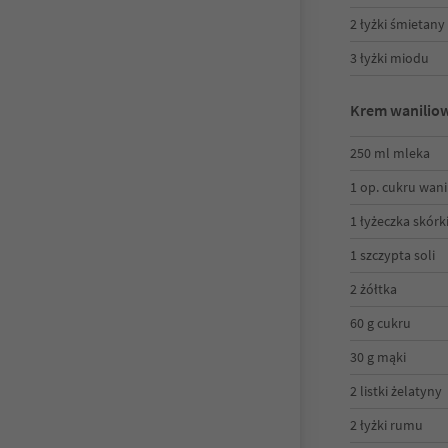
2 łyżki śmietany
3 łyżki miodu
Krem wanilio
250 ml mleka
1 op. cukru wan
1 łyżeczka skórk
1 szczypta soli
2 żółtka
60 g cukru
30 g mąki
2 listki żelatyny
2 łyżki rumu