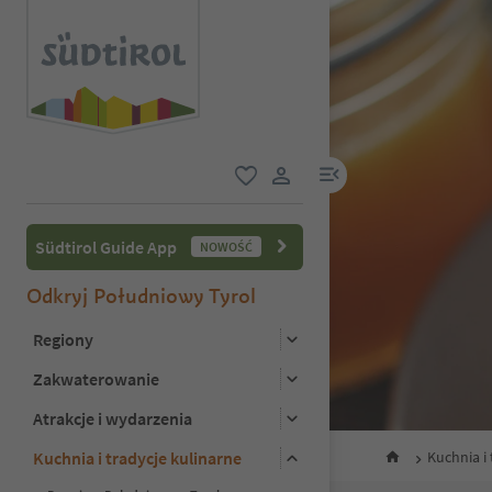
link menu
ulubione
link użytkownika
Südtirol Guide App
NOWOŚĆ
Odkryj Południowy Tyrol
Regiony
Zakwaterowanie
Atrakcje i wydarzenia
Kuchnia i tradycje kulinarne
Kuchnia i 