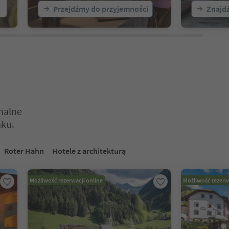
Przejdźmy do przyjemności
Znajdź
nalne
aku.
ć. Naciśnij Enter lub Spację, aby wejść do karty suwaka. Naciśnij E
Roter Hahn
Hotele z architekturą
Możliwość rezerwacji online
Możliwość rezerw