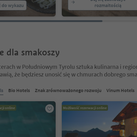
ź do wykazu
rozmaitością
e dla smakoszy
erach w Południowym Tyrolu sztuka kulinarna i regio
rawią, że będziesz unosić się w chmurach dobrego sm
 na suwaku z zakładkami. Wybierz zakładkę, aby zobaczyć jej zawartoś
ls
Bio Hotels
Znak zrównoważonego rozwoju
Vinum Hotels
cji online
Możliwość rezerwacji online