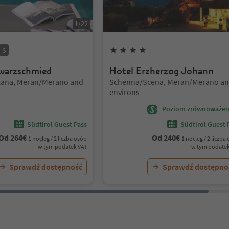
1
/
22
Gwiazdki
Superior
4
Gwiazdki
S
warzschmied
Hotel Erzherzog Johann
Lokalizacja:
Lana, Meran/Merano and
Schenna/Scena, Meran/Merano a
environs
Poziom zrównoważen
Südtirol Guest Pass
Südtirol Guest 
Od
264
€
Od
240
€
1 nocleg / 2 liczba osób
1 nocleg / 2 liczba
w tym podatek VAT
w tym podatek
Sprawdź dostępność
Sprawdź dostępno