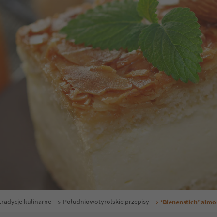
tradycje kulinarne
Południowotyrolskie przepisy
‘Bienenstich’ almo