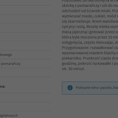
Pozostawić do wyrośnięcia w cie
skórkę z pomarańczy i sól do mąk
odchodzić od ścianek miski. Prz
wymieszać masło, cukier, miód i
się skarmelizuje. Krem wanilio
cytryny i solą. Resztę mleka wy
masą jajeczną i gotować przez o
która była moczona przez 10 m
ostygnięcia, często mieszając, 
Przygotowanie: rozwałkować cia
wysmarowanej masłem blachy d
iliowego
piekarniku. Przekroić ciasto dr
godzinę, pokroić na kawałki i p
ki pomarańczy
ok. 30 minut.
wa:
Polecane wino: passito, bia
migdałowych