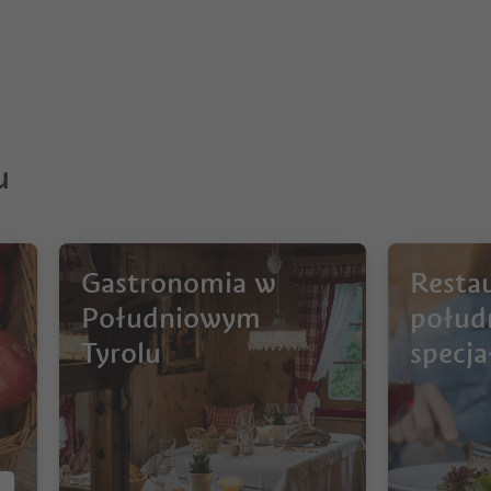
u
Gastronomia w
Restau
Południowym
połud
Tyrolu
specj