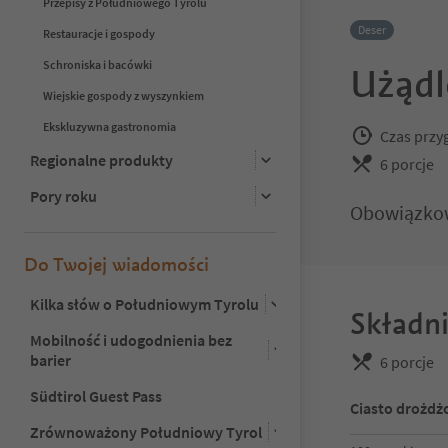
Przepisy z Południowego Tyrolu
Deser
Restauracje i gospody
Schroniska i bacówki
Użądl
Wiejskie gospody z wyszynkiem
Ekskluzywna gastronomia
Czas przy
Regionalne produkty
6 porcje
Pory roku
Obowiązkowa
Do Twojej wiadomości
Kilka słów o Południowym Tyrolu
Składni
Mobilność i udogodnienia bez
barier
6 porcje
Südtirol Guest Pass
Ciasto drożdż
Zrównoważony Południowy Tyrol