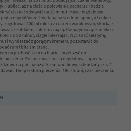
płym miejscu na 20 minut. Dodać jajka, cukier waniliowy,
i i ubijać, aż na cieście pojawią się pęcherze i będzie
ykryć ciasto i odstawić na 20 minut. Masa migdałowa:
 płatki migdałów ze śmietaną na średnim ogniu, aż cukier
wy: zagotować 200 ml mleka z cukrem waniliowym, skórką z
mieszać z żółtkiem, cukrem i mąką. Połączyć wrzące mleko z
koło 1 do 2 minut, ciągle mieszając. Wycisnąć żelatynę,
inut i wymieszać z gorącym kremem, pozostawić do
dodać rum i bitą śmietanę.
sto na grubość 1 cm na blacie i przełożyć do
o pieczenia. Posmarować masą migdałową i upiec w
ożdżowe na pół, nałożyć krem waniliowy, schłodzić przez 1
odawać. Temperatura pieczenia: 180 stopni, czas pieczenia:
łe