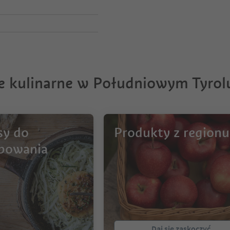
je kulinarne w Południowym Tyrol
sy do
Produkty z regionu
bowania
Daj się zaskoczyć