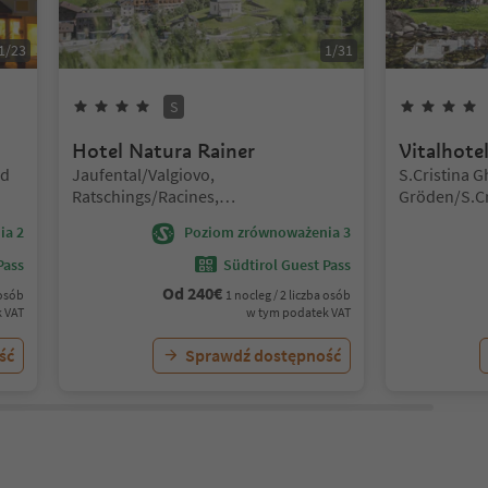
1
/
23
1
/
31
4
Gwiazdki
Superior
S
Hotel Natura Rainer
Vitalhote
Lokalizacja:
Lokalizacja:
nd
Jaufental/Valgiovo,
S.Cristina G
Ratschings/Racines,
Gröden/S.Cr
Sterzing/Vipiteno and environs
Gherdëina/S
ia 2
Poziom zrównoważenia 3
S.Crestina 
Val Gardana
Pass
Südtirol Guest Pass
Gardena
Od
240
€
 osób
1 nocleg / 2 liczba osób
 VAT
w tym podatek VAT
ść
Sprawdź dostępność