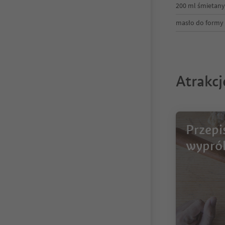
200 ml śmietany
masło do formy
Atrakc
Przepi
wypró