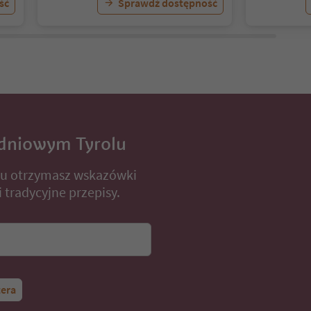
ść
Sprawdź dostępność
dniowym Tyrolu
lu otrzymasz wskazówki
 tradycyjne przepisy.
tera