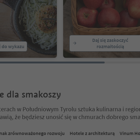
Daj się zaskoczyć
ź do wykazu
rozmaitością
e dla smakoszy
erach w Południowym Tyrolu sztuka kulinarna i regio
rawią, że będziesz unosić się w chmurach dobrego sm
 na suwaku z zakładkami. Wybierz zakładkę, aby zobaczyć jej zawartoś
nak zrównoważonego rozwoju
Hotele z architekturą
Vinum Ho