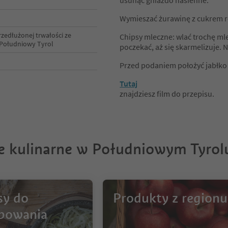
usunąć gniazdo nasienne.
Wymieszać żurawinę z cukrem r
zedłużonej trwałości ze
Chipsy mleczne: wlać trochę mle
 Południowy Tyrol
poczekać, aż się skarmelizuje.
Przed podaniem położyć jabłko 
Tutaj
znajdziesz film do przepisu.
je kulinarne w Południowym Tyrol
sy do
Produkty z regionu
bowania