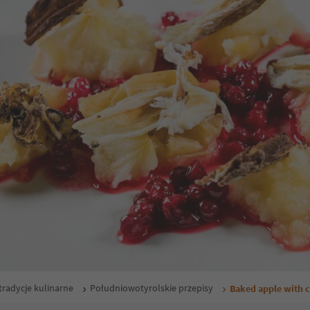
tradycje kulinarne
Południowotyrolskie przepisy
Baked apple with c