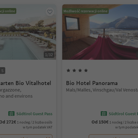
cji online
Możliwość rezerwacji online
1
/
32
Gwiazdki
Superior
4
Gwiazdki
S
garten Bio Vitalhotel
Bio Hotel Panorama
Lokalizacja:
rgazzone,
Mals/Malles, Vinschgau/Val Venost
o and environs
Südtirol Guest Pass
Südtirol Guest 
Od
272
€
Od
150
€
1 nocleg / 2 liczba osób
1 nocleg / 2 liczba
w tym podatek VAT
w tym podatek