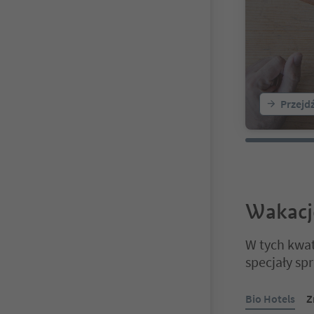
Przejd
Wakacj
W tych kwat
specjały sp
Znajdujesz się
Bio Hotels
Z