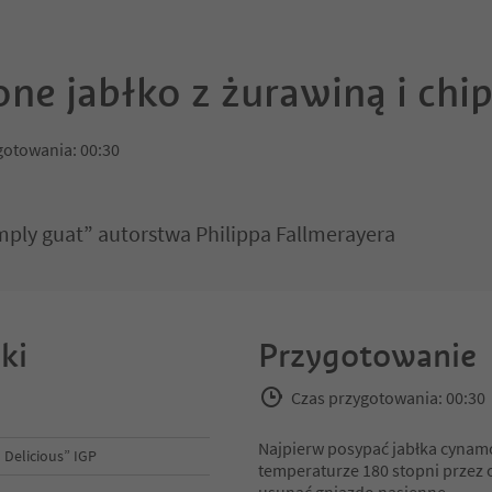
one jabłko z żurawiną i ch
gotowania: 00:30
mply guat” autorstwa Philippa Fallmerayera
ki
Przygotowanie
Czas przygotowania: 00:30
Najpierw posypać jabłka cynamo
 Delicious” IGP
temperaturze 180 stopni przez 