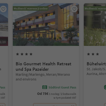
Możliwość rezerwacji online
Możliwość rezerw
1
/
20
1
/
11
4
Gwiazdki
3
Gw
Bio Gourmet Health Retreat
Bühelwirt
Lokalizacja:
a
und Spa Pazeider
St. Jakob/S.
Aurina, Ahrn
Lokalizacja:
Marling/Marlengo, Meran/Merano
Ahrntal/Vall
and environs
Pass
Südtirol Guest Pass
Od
75
€
 osób
1 nocleg / 2 liczba osób
 VAT
w tym podatek VAT