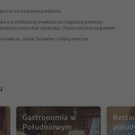
ęcznie lub za pomocą miksera.
ka o przedłużonej trwałości na rozgrzaną patelnię i
 Następnie zeskrobać szpatułką. Chipsy mleczne są gotowe.
na talerzu, dodać żurawinę i chipsy mleczne.
u
Gastronomia w
Restau
Południowym
połud