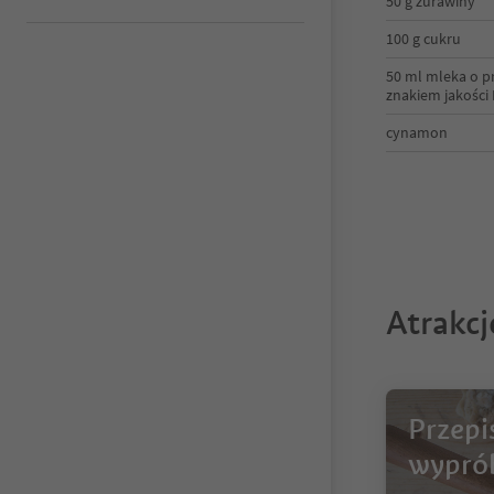
50 g żurawiny
100 g cukru
50 ml mleka o pr
znakiem jakości
cynamon
Atrakc
Przepi
wypró