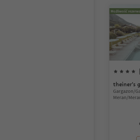
Możliwość rezerwa
4
theiner's 
Lokalizacja:
Gargazon/Ga
Meran/Meran