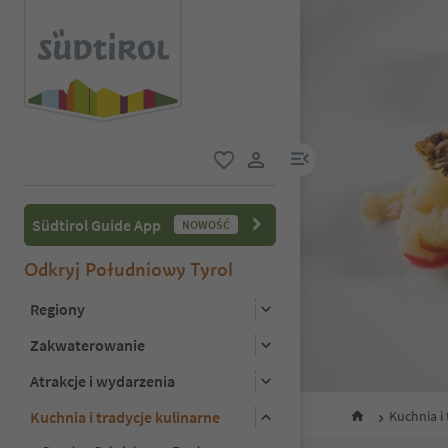
link menu
ulubione
link użytkownika
Südtirol Guide App
NOWOŚĆ
Odkryj Południowy Tyrol
Regiony
Zakwaterowanie
Atrakcje i wydarzenia
Kuchnia i tradycje kulinarne
Kuchnia i 