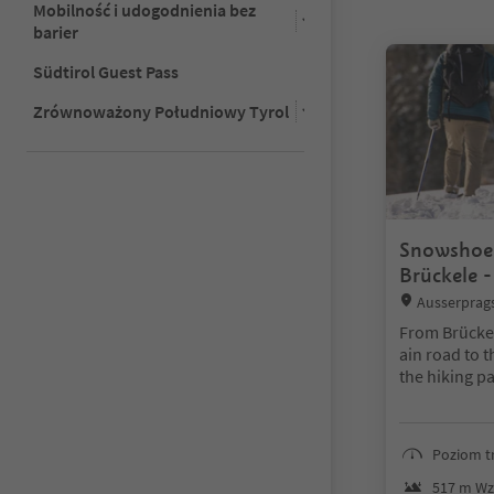
Mobilność i udogodnienia bez
Znajdujesz się
barier
Südtirol Guest Pass
Zrównoważony Południowy Tyrol
Snowshoe 
Brückele -
Plätzwiese
Location:
Ausserprags
s, Dolomites 
From Brückel
ain road to t
the hiking pa
o Stolla Alm
wn to rato Pl
993 m).
Poziom t
Attention: Be
517 m Wz