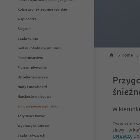
Kolarstwo rekreacyjne i górskie
Wspinaczka
Bieganie
Jazda konna
Golf w Południowym Tyrolu
Home
Paralotniarstwo
Fitness i pływalnie
Przygo
Ośrodki narciarskie
Narty i snowboard
śnieżn
Narciarstwo biegowe
Zimowe piesze wędrówki
W kierunk
Tory saneczkowe
Ośnieżone sz
Wyprawy skiturowe
sławy – w ko
Jazda na łyżwach
UNESCO.
Do 