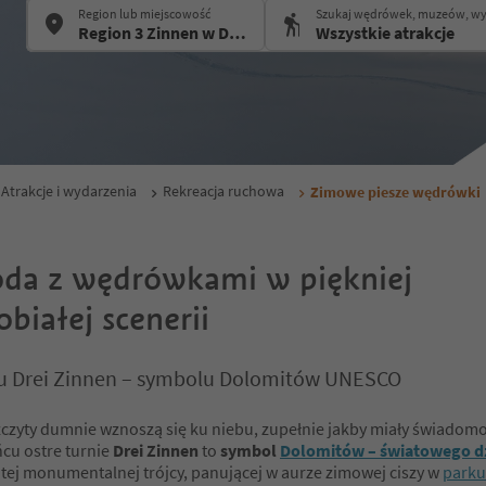
Region lub miejscowość
Szukaj wędrówek, muzeów, w
Atrakcje i wydarzenia
Rekreacja ruchowa
Zimowe piesze wędrówki
da z wędrówkami w piękniej
obiałej scenerii
u Drei Zinnen – symbolu Dolomitów UNESCO
czyty dumnie wznoszą się ku niebu, zupełnie jakby miały świadomo
ńcu ostre turnie
Drei Zinnen
to
symbol
Dolomitów – światowego d
tej monumentalnej trójcy, panującej w aurze zimowej ciszy w
parku