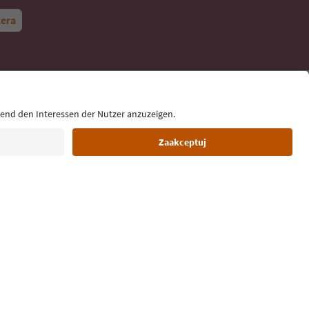
tera
Język: Polski
pka redakcyjna
Polityka plików cookie
O nas