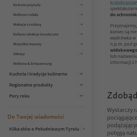
krajobrazow
Na łonie przyrody
spektakular
do schronisk
Wellness i relaks
Wakacje z rodziną
Przyznajemy, 
koniec są ni
Kultura i atrakcje turystyczne
wędrówka w 
n.p.m. pod g
Wszystkie imprezy
widokowego 
Zakupy
lub nazwaniu
informacji z 
Wellness & Entspannung
Kuchnia i tradycje kulinarne
Regionalne produkty
Zdobąd
Pory roku
Wystarczy r
Do Twojej wiadomości
pociągające
podążający
Kilka słów o Południowym Tyrolu
potęgą natu