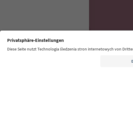
Südtirol Guide
FAQ
Dane kon
Ułatwieniach
© 2026 IDM Südtir