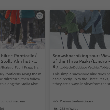
 na suwaku z zakładkami. Wybierz zakładkę, aby zobaczyć jej zawartoś
hike - Ponticello/
Snowshoe-hiking tour: Vie
 Stolla Alm hut -
of the Three Peaks/Landro 
 high plateau
Rienztal/Valle della Rienza
Location:
/Braies di Fuori, Prags/Braie
Alttoblach/Dobbiaco Vecchia, Tobla
Region 3 Zinnen
obbiaco, Dolomites Region 3 Zinnen
e/Ponticello along the m
This simple snowshoe hike does no
he third turn, then follow
ead directly up to the Three Peaks,
th along the Stolla River t
t they are always in view from the s
 hut; continue up-and-do
of the tour.
IMPORTANT: Before star
ätzwiese high plateau (1,
g any ski tour/snowshoe excursion
u must check the weather conditio
rudności medium
Poziom trudności easy
and danger avalanches report (htt
fore the start, please not
s://avalanche.report), asking also 
lot
253 m Wzlot