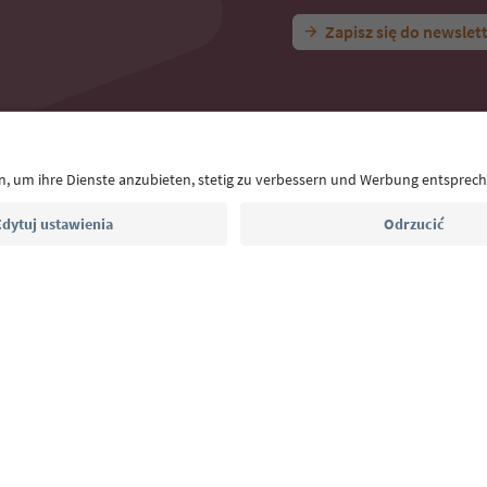
Zapisz się do newslet
 App
taktowe
Naciśnij
MICE
Polityka prywatności
Regulamin
Sto
 dostępu
South Tyrol B2B
ol