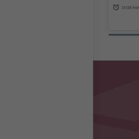
e the avalan
1h:58 min