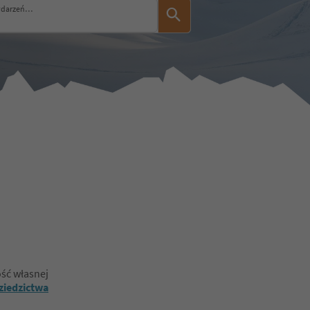
ydarzeń…
ść własnej
ziedzictwa