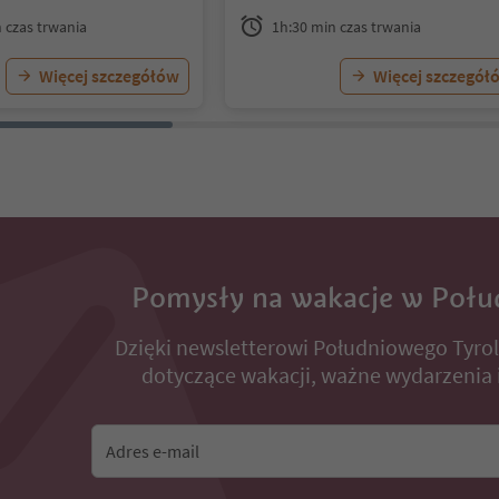
che report
erts (alpine guides etc.).
 czas trwania
1h:30 min czas trwania
Więcej szczegółów
Więcej szczegół
Pomysły na wakacje w Połu
Dzięki newsletterowi Południowego Tyro
dotyczące wakacji, ważne wydarzenia i
Adres e-mail