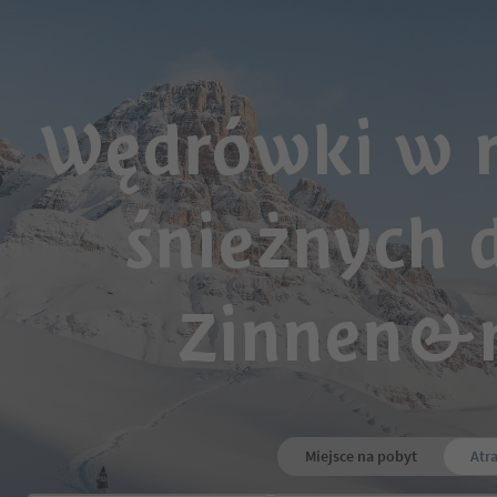
Wędrówki w r
śnieżnych 
Zinnen&n
Miejsce na pobyt
Atr