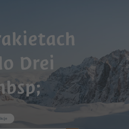
akietach
do Drei
bsp;
akcje