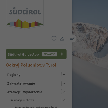
link menu
ulubione
link użytkownika
Südtirol Guide App
NOWOŚĆ
Odkryj Południowy Tyrol
Regiony
Zakwaterowanie
Atrakcje i wydarzenia
Rekreacja ruchowa
Piesze wędrówki i trekking w górach