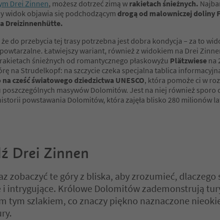
ym Drei Zinnen
, możesz dotrzeć zimą w
rakietach śnieżnych.
Najbar
ny widok objawia się podchodzącym
drogą od malowniczej doliny F
a Dreizinnenhütte.
że do przebycia tej trasy potrzebna jest dobra kondycja – za to wi
epowtarzalne. Łatwiejszy wariant, również z widokiem na Drei Zinne
rakietach śnieżnych od romantycznego płaskowyżu
Plätzwiese
na 
órę na Strudelkopf: na szczycie czeka specjalna tablica informacyj
na cześć światowego dziedzictwa UNESCO
, która pomoże ci w r
 poszczególnych masywów Dolomitów. Jest na niej również sporo 
historii powstawania Dolomitów, która zajęła blisko 280 milionów la
ź Drei Zinnen
az zobaczyć te góry z bliska, aby zrozumieć, dlaczego 
 i intrygujące. Królowe Dolomitów zademonstrują tu
m tym szlakiem, co znaczy piękno naznaczone nieoki
ry.