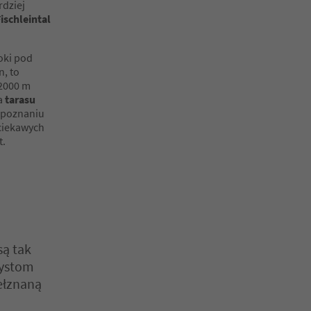
dziej
ischleintal
doki pod
n, to
2000 m
na
tarasu
ozpoznaniu
ciekawych
t.
są tak
rystom
ełznaną