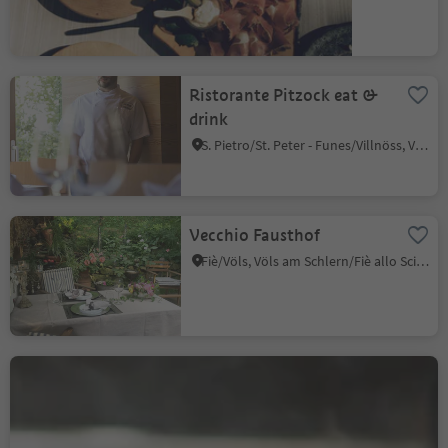
Ristorante Pitzock eat &
drink
S. Pietro/St. Peter - Funes/Villnöss, Villnöss/Funes, Dolomites Region Lüsen Villnöss
Vecchio Fausthof
Fiè/Völs, Völs am Schlern/Fiè allo Sciliar, Dolomites Region Seiser Alm
Fichtenhof
Salorno/Salurn, Alto Adige Wine Road