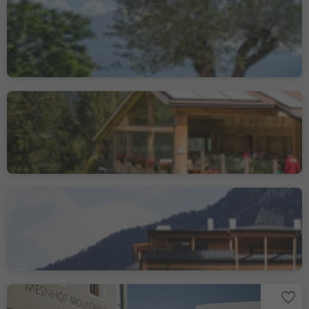
Oberlechner
Velloi/Vellau, Algund/Lagundo, Meran/Merano and environs
Jorahütte / Rif. Jora
S. Candido/Innichen, Innichen/San Candido, Dolomites Region 3 Zinnen
Hotel Ristorante
Waldheim
Martello/Martell, Martell/Martello, Vinschgau/Val Venosta
Mesnhöf Mountain Inn