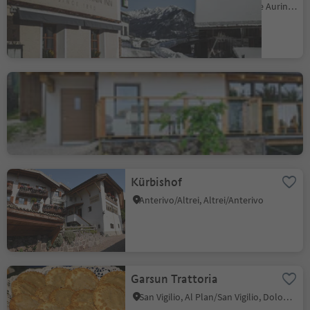
Riobianco/Weissenbach - Valle Aurina/Ahrntal, Ahrntal/Valle Aurina, Ahrntal/Valle Aurina
Mountain Inn Dorfner
Casignano/Gschnon, Montan/Montagna, Alto Adige Wine Road
Úroveň udržitelnosti 2
Kürbishof
Anterivo/Altrei, Altrei/Anterivo
Garsun Trattoria
San Vigilio, Al Plan/San Vigilio, Dolomites Region Kronplatz/Plan de Corones