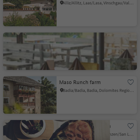
Alliz/Allitz, Laas/Lasa, Vinschgau/Val Venosta
Berggasthof
Lanzenschuster
Valas/Flaas, Jenesien/San Genesio Atesino, Bolzano/Bozen and environs
Maso Runch farm
Badia/Badia, Badia, Dolomites Region Alta Badia
Lerchner's in Runggen
Ronchi/Runggen, St.Lorenzen/San Lorenzo di Sebato, Dolomites Region Kronplatz/Plan de Corones