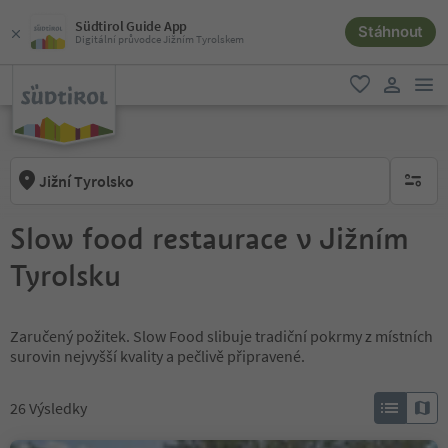
Südtirol Guide App
Stáhnout
Digitální průvodce Jižním Tyrolskem
odk
oblíbené
uživatel
Jižní Tyrolsko
brak ak
Slow food restaurace v Jižním
Tyrolsku
Zaručený požitek. Slow Food slibuje tradiční pokrmy z místních
surovin nejvyšší kvality a pečlivě připravené.
26
Výsledky