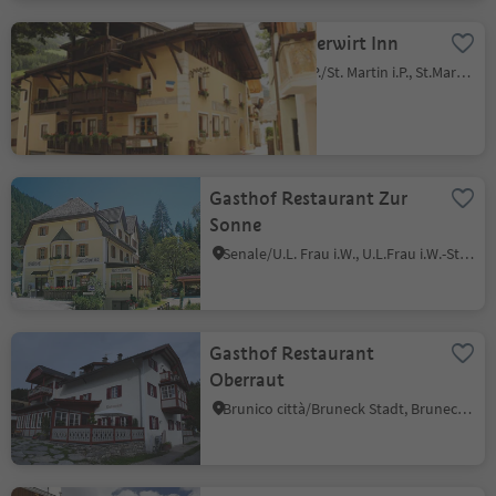
Lamm - Mitterwirt Inn
San Martino i.P./St. Martin i.P., St.Martin in Passeier/San Martino in Passiria, Meran/Merano and environs
Gasthof Restaurant Zur
Sonne
Senale/U.L. Frau i.W., U.L.Frau i.W.-St. Felix/Senale-S.Felice, Meran/Merano and environs
Gasthof Restaurant
Oberraut
Brunico città/Bruneck Stadt, Bruneck/Brunico, Dolomites Region Kronplatz/Plan de Corones