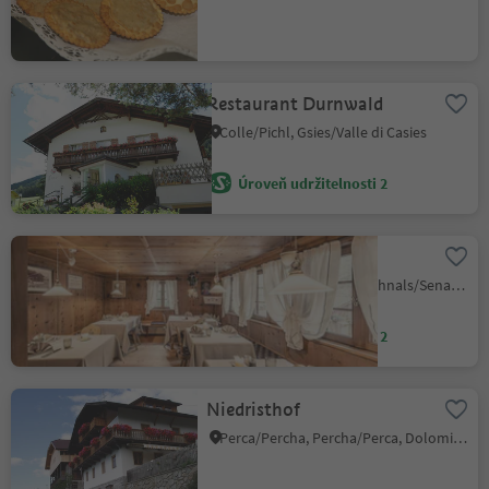
Restaurant Durnwald
Colle/Pichl, Gsies/Valle di Casies
Úroveň udržitelnosti 2
Oberraindlhof
Madonna/Unser Frau, Schnals/Senales, Vinschgau/Val Venosta
Úroveň udržitelnosti 2
Niedristhof
Perca/Percha, Percha/Perca, Dolomites Region Kronplatz/Plan de Corones