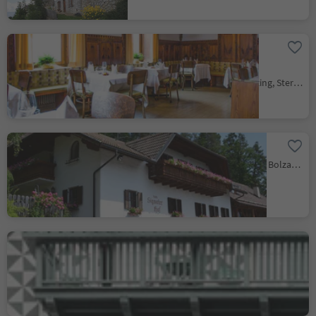
Hotel Restaurant
Schaurhof
Novale/Ried - Vipiteno/Sterzing, Sterzing/Vipiteno, Sterzing/Vipiteno and environs
Albergo Signaterhof
Signato/Signat, Ritten/Renon, Bolzano/Bozen and environs
Ristorante Drumlerstuben
nel hotel Drumlerhof
Campo Tures/Sand in Taufers, Sand in Taufers/Campo Tures, Ahrntal/Valle Aurina