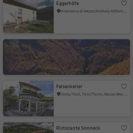
Eggerhöfe
Anterselva di Mezzo/Antholz-Mittertal, Rasen-Antholz/Rasun Anterselva, Dolomites Region Kronplatz/Plan de Corones
Finailhof
Vernago/Vernagt, Schnals/Senales, Vinschgau/Val Venosta
Felsenkeller
Tirolo/Tirol, Tirol/Tirolo, Meran/Merano and environs
Ristorante Sonneck