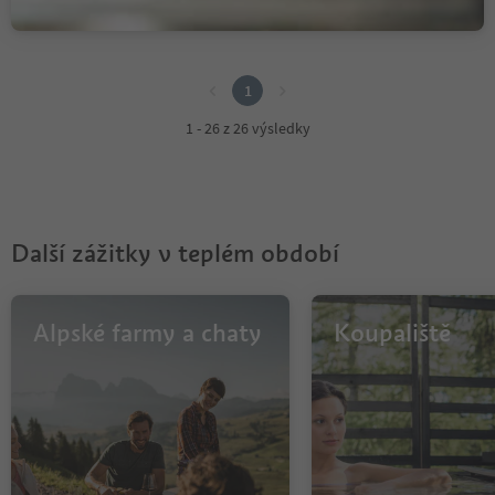
1
1
1 - 26 z 26 výsledky
Další zážitky v teplém období
Alpské farmy a chaty
Koupaliště