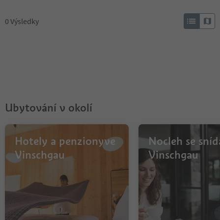
0
Výsledky
Ubytování v okolí
Hotely a penzionyve
Nocleh se sníd
Vinschgau
Vinschgau