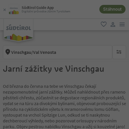
Südtirol Guide App
Stáhnout
Digitální průvodce Jižním Tyrolskem
odk
oblíbené
uživatel
Vinschgau/Val Venosta
brak ak
Jarní zážitky ve Vinschgau
Od března do června na tebe ve Vinschgau čekají
nezapomenutelné jarní zážitky. Můžeš nahlédnout přes rameno
pěstiteli chřestu, zúčastnit se degustace regionálních produktů,
vydat se na túru za divokými bylinami, objevovat probouzející se
přírodu na cyklistickém výletu k mramorovému lomu Göflan,
vystoupat na vrchol Spitzige Lun, odkud se ti naskytnou
dechberoucí výhledy, nebo pozorovat orlosupy v národním
parku. Objev pestrou nabídku Vinschgau a užij si kouzelné jaro!