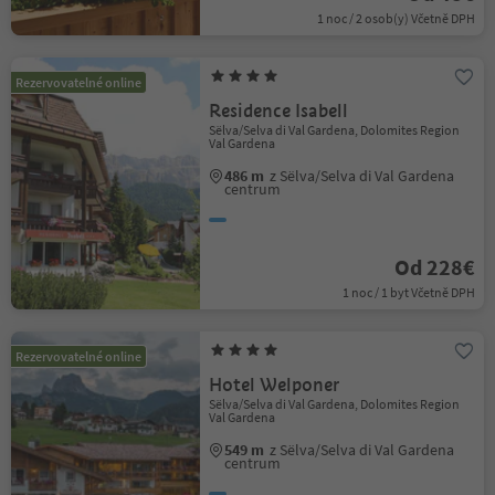
1 noc / 2 osob(y) Včetně DPH
Rezervovatelné online
Residence Isabell
Sëlva/Selva di Val Gardena, Dolomites Region
Val Gardena
486 m
z Sëlva/Selva di Val Gardena
centrum
Od 228€
1 noc / 1 byt Včetně DPH
Rezervovatelné online
Hotel Welponer
Sëlva/Selva di Val Gardena, Dolomites Region
Val Gardena
549 m
z Sëlva/Selva di Val Gardena
centrum