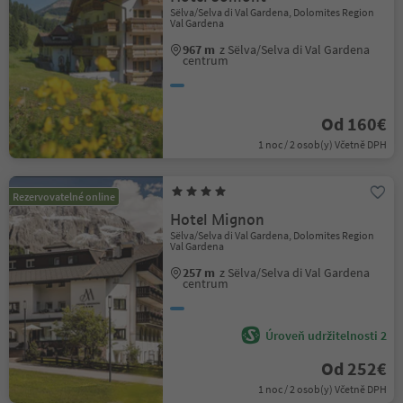
Sëlva/Selva di Val Gardena, Dolomites Region
Val Gardena
967 m
z Sëlva/Selva di Val Gardena
centrum
Od 160€
1 noc / 2 osob(y) Včetně DPH
Rezervovatelné online
Hotel Mignon
Sëlva/Selva di Val Gardena, Dolomites Region
Val Gardena
257 m
z Sëlva/Selva di Val Gardena
centrum
Úroveň udržitelnosti 2
Od 252€
1 noc / 2 osob(y) Včetně DPH