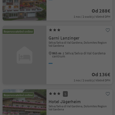
Od 288€
1 noc / 2 osob(y) Včetně DPH
Rezervovatelné online
Garni Lanzinger
Sëlva/Selva di Val Gardena, Dolomites Region
Val Gardena
865 m
z Sëlva/Selva di Val Gardena
centrum
Od 136€
1 noc / 2 osob(y) Včetně DPH
S
Rezervovatelné online
Hotel Jägerheim
Sëlva/Selva di Val Gardena, Dolomites Region
Val Gardena