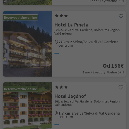
1 noc / 1 byt Včetně DPH
Rezervovatelné online
Hotel La Pineta
Sëlva/Selva di Val Gardena, Dolomites Region
Val Gardena
275 m
z Sëlva/Selva di Val Gardena
centrum
Od 156€
1 noc / 2 osob(y) Včetně DPH
Rezervovatelné online
Hotel Jagdhof
Sëlva/Selva di Val Gardena, Dolomites Region
Val Gardena
1.7 km
z Sëlva/Selva di Val Gardena
centrum