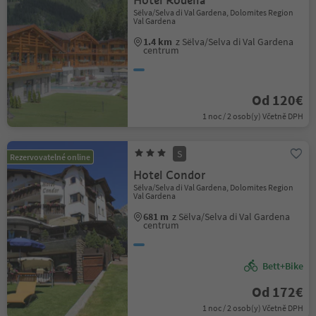
Hotel Rodella
Sëlva/Selva di Val Gardena, Dolomites Region
Val Gardena
1.4 km
z Sëlva/Selva di Val Gardena
centrum
Od 120€
1 noc / 2 osob(y) Včetně DPH
S
Rezervovatelné online
Hotel Condor
Sëlva/Selva di Val Gardena, Dolomites Region
Val Gardena
681 m
z Sëlva/Selva di Val Gardena
centrum
Bett+Bike
Od 172€
1 noc / 2 osob(y) Včetně DPH