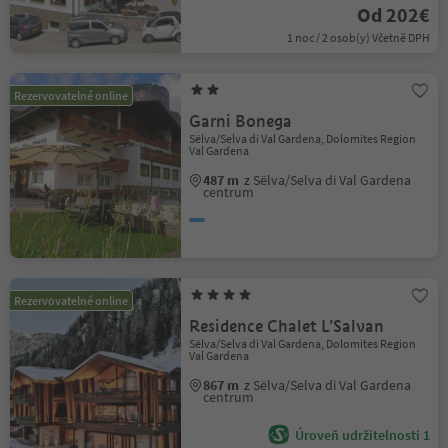
Od 202€
1 noc / 2 osob(y) Včetně DPH
Rezervovatelné online
Garni Bonega
Sëlva/Selva di Val Gardena, Dolomites Region
Val Gardena
487 m
z Sëlva/Selva di Val Gardena
centrum
Rezervovatelné online
Residence Chalet L’Salvan
Sëlva/Selva di Val Gardena, Dolomites Region
Val Gardena
867 m
z Sëlva/Selva di Val Gardena
centrum
Úroveň udržitelnosti 1