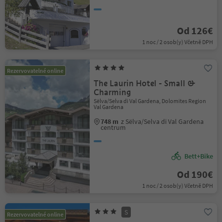
Od 126€
1 noc / 2 osob(y) Včetně DPH
Rezervovatelné online
The Laurin Hotel - Small &
Charming
Sëlva/Selva di Val Gardena, Dolomites Region
Val Gardena
748 m
z Sëlva/Selva di Val Gardena
centrum
Bett+Bike
Od 190€
1 noc / 2 osob(y) Včetně DPH
S
Rezervovatelné online