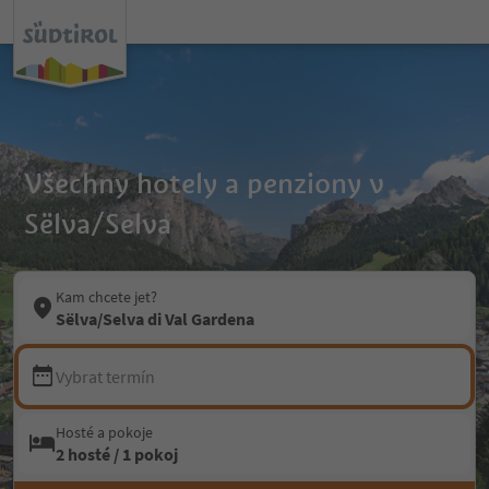
Všechny hotely a penziony v
Sëlva/Selva
Kam chcete jet?
Sëlva/Selva di Val Gardena
Vybrat termín
Hosté a pokoje
2 hosté / 1 pokoj