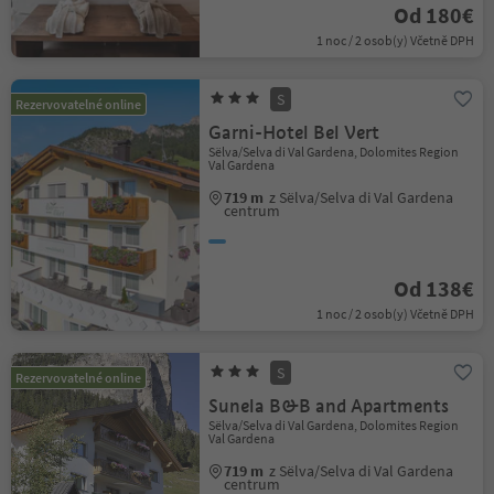
Od 180€
1 noc / 2 osob(y) Včetně DPH
S
Rezervovatelné online
Garni-Hotel Bel Vert
Sëlva/Selva di Val Gardena, Dolomites Region
Val Gardena
719 m
z Sëlva/Selva di Val Gardena
centrum
Od 138€
1 noc / 2 osob(y) Včetně DPH
S
Rezervovatelné online
Sunela B&B and Apartments
Sëlva/Selva di Val Gardena, Dolomites Region
Val Gardena
719 m
z Sëlva/Selva di Val Gardena
centrum