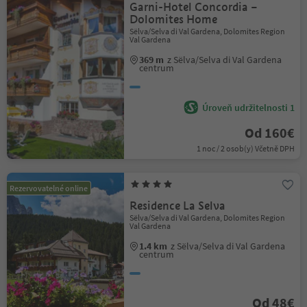
Garni-Hotel Concordia –
Dolomites Home
Sëlva/Selva di Val Gardena, Dolomites Region
Val Gardena
369 m
z Sëlva/Selva di Val Gardena
centrum
Úroveň udržitelnosti 1
Od 160€
1 noc / 2 osob(y) Včetně DPH
Rezervovatelné online
Residence La Selva
Sëlva/Selva di Val Gardena, Dolomites Region
Val Gardena
1.4 km
z Sëlva/Selva di Val Gardena
centrum
Od 48€