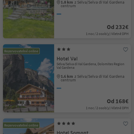
1.8 km
z Sëlva/Selva di Val Gardena
centrum
Od 232€
1 noc / 2 osob(y) Včetně DPH
Rezervovatelné online
Hotel Val
Sëlva/Selva di Val Gardena, Dolomites Region
Val Gardena
1.6 km
z Sëlva/Selva di Val Gardena
centrum
Od 168€
1 noc / 2 osob(y) Včetně DPH
Rezervovatelné online
Hotel Somont