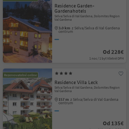
Residence Garden-
Gardenahotels
Sëlva/Selva di Val Gardena, Dolomites Region
Val Gardena
3.0 km
z Sëlva/Selva di Val Gardena
centrum
Od 228€
1 noc / 1 byt Včetně DPH
Rezervovatelné online
Residence Villa Leck
Sëlva/Selva di Val Gardena, Dolomites Region
Val Gardena
157 m
z Sëlva/Selva di Val Gardena
centrum
Od 135€