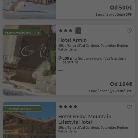
Od 500€
1 noc / 1 byt Včetně DPH
S
Rezervovatelné online
Hotel Armin
Sëlva/Selva di Val Gardena, Dolomites Region
Val Gardena
208 m
z Sëlva/Selva di Val Gardena
centrum
Od 164€
1 noc / 2 osob(y) Včetně DPH
Rezervovatelné online
Hotel Freina Mountain
Lifestyle Hotel
Sëlva/Selva di Val Gardena, Dolomites Region
Val Gardena