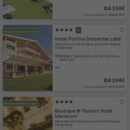
Od 150€
1 noc / 2 osob(y) Včetně DPH
S
Rezervovatelné online
Hotel Portillo Dolomites 1966'
Sëlva/Selva di Val Gardena, Dolomites Region
Val Gardena
413 m
z Sëlva/Selva di Val Gardena
centrum
Od 204€
1 noc / 2 osob(y) Včetně DPH
Rezervovatelné online
Boutique & Fashion Hotel
Maciaconi
Sëlva/Selva di Val Gardena, Dolomites Region
Val Gardena