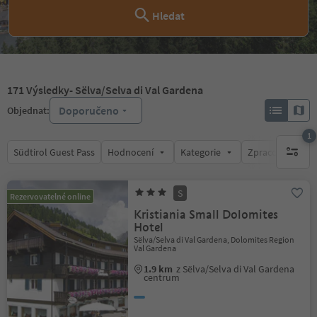
Hledat
171
Výsledky
- Sëlva/Selva di Val Gardena
Doporučeno
Objednat:
1
Südtirol Guest Pass
Hodnocení
Kategorie
Zpracovává
1 aktywn
S
Rezervovatelné online
Kristiania Small Dolomites
Hotel
Sëlva/Selva di Val Gardena, Dolomites Region
Val Gardena
1.9 km
z Sëlva/Selva di Val Gardena
centrum