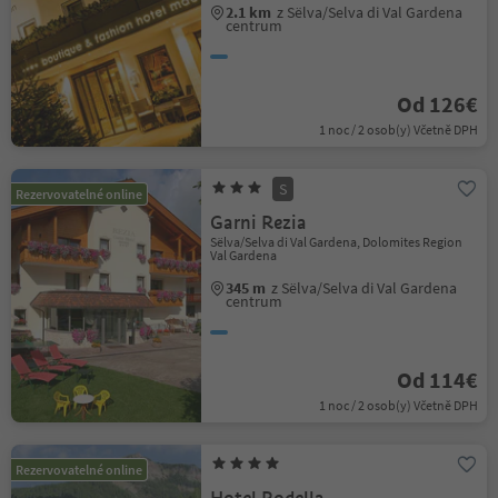
2.1 km
z Sëlva/Selva di Val Gardena
centrum
Od 126€
1 noc / 2 osob(y) Včetně DPH
S
Rezervovatelné online
Garni Rezia
Sëlva/Selva di Val Gardena, Dolomites Region
Val Gardena
345 m
z Sëlva/Selva di Val Gardena
centrum
Od 114€
1 noc / 2 osob(y) Včetně DPH
Rezervovatelné online