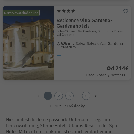
Rezervovatelné online
Residence Villa Gardena-
Gardenahotels
Sëlva/Selva di Val Gardena, Dolomites Region
Val Gardena
525 m
z Sëlva/Selva di Val Gardena
centrum
Od 214€
1 noc / 2 osob(y) Včetně DPH
1
2
...
1
2
3
6
3
4
1 - 30 z 171 výsledky
5
6
Hier findest du deine passende Unterkunft – egal ob
Ferienwohnung, Sterne Hotel, Urlaubs-Resort oder Spa
Hotel. Mit der Filterfunktion ist es noch einfacher und