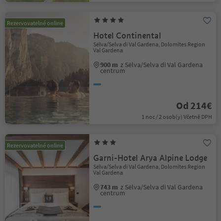
Rezervovatelné online
Hotel Continental
Sëlva/Selva di Val Gardena, Dolomites Region
Val Gardena
900 m
z Sëlva/Selva di Val Gardena
centrum
Od 214€
1 noc / 2 osob(y) Včetně DPH
Rezervovatelné online
Garni-Hotel Arya Alpine Lodge
Sëlva/Selva di Val Gardena, Dolomites Region
Val Gardena
743 m
z Sëlva/Selva di Val Gardena
centrum