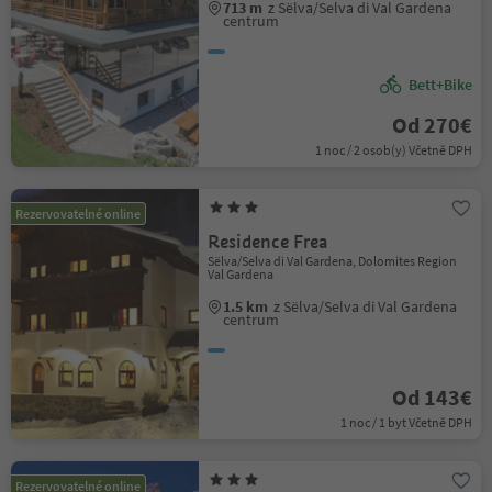
713 m
z Sëlva/Selva di Val Gardena
centrum
Bett+Bike
Od 270€
1 noc / 2 osob(y) Včetně DPH
Rezervovatelné online
Residence Frea
Sëlva/Selva di Val Gardena, Dolomites Region
Val Gardena
1.5 km
z Sëlva/Selva di Val Gardena
centrum
Od 143€
1 noc / 1 byt Včetně DPH
Rezervovatelné online