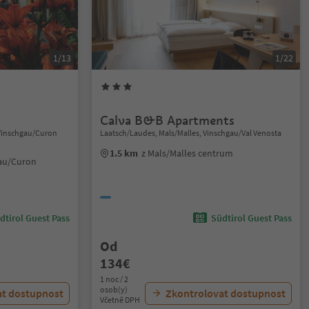
1/13
1/22
Calva B&B Apartments
m Vinschgau/Curon
Laatsch/Laudes, Mals/Malles, Vinschgau/Val Venosta
1.5 km
z Mals/Malles centrum
gau/Curon
dtirol Guest Pass
Südtirol Guest Pass
Od
134€
1 noc / 2
osob(y)
at dostupnost
Zkontrolovat dostupnost
Včetně DPH