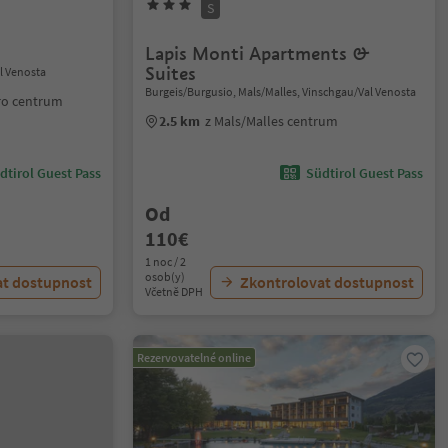
S
Lapis Monti Apartments &
Suites
l Venosta
Burgeis/Burgusio, Mals/Malles, Vinschgau/Val Venosta
ro centrum
2.5 km
z Mals/Malles centrum
dtirol Guest Pass
Südtirol Guest Pass
Od
110€
1 noc / 2
osob(y)
at dostupnost
Zkontrolovat dostupnost
Včetně DPH
Rezervovatelné online