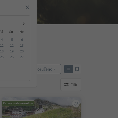
Pá
So
Ne
4
5
6
11
12
13
18
19
20
25
26
27
Doporučeno
Objednat:
Filtr
brak aktywnych filtrów
Rezervovatelné online