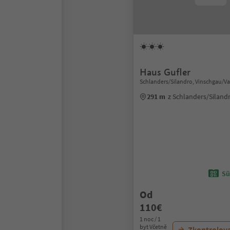
Haus Gufler
Schlanders/Silandro, Vinschgau/Va
291 m
z Schlanders/Siland
Sü
Od
110€
1 noc / 1
byt Včetně
Zkontrolov