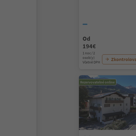
Od
194€
1 noc / 2
osob(y)
Zkontrolov
Včetně DPH
Rezervovatelné online