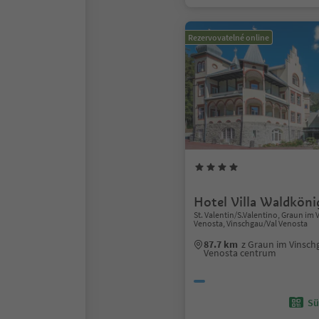
Rezervovatelné online
Hotel Villa Waldköni
St. Valentin/S.Valentino, Graun i
Venosta, Vinschgau/Val Venosta
87.7 km
z Graun im Vinsc
Venosta centrum
Sü