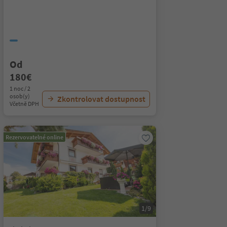
Od
180€
1 noc / 2
osob(y)
Zkontrolovat dostupnost
Včetně DPH
Rezervovatelné online
1/9