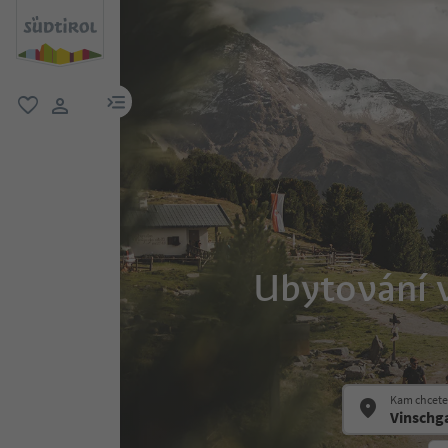
odkaz na menu
oblíbené
uživatelský odkaz
Ubytování v
Kam chcete 