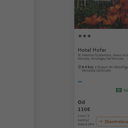
Hotel Hofer
St. Valentin/S.Valentino, Graun i
Venosta, Vinschgau/Val Venosta
4.4 km
z Graun im Vinsch
Venosta centrum
Sü
Od
110€
1 noc / 2
osob(y)
Zkontrolov
Včetně DPH