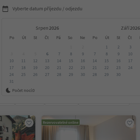
Vyberte datum příjezdu / odjezdu
Srpen
Září
ytování v Vinschgau/Val
Po
Út
St
Čt
Pá
So
Ne
Po
Út
St
Čt
1
2
1
2
3
3
4
5
6
7
8
9
7
8
9
10
10
11
12
13
14
15
16
14
15
16
17
17
18
19
20
21
22
23
21
22
23
24
24
25
26
27
28
29
30
28
29
30
31
l Venosta
Počet nocí:
0
ení
Kategorie
Zpracovává
Udržitelné ubytování
Rezervovatelné online