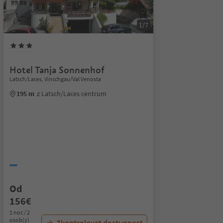
1/7
Hotel Tanja Sonnenhof
Latsch/Laces, Vinschgau/Val Venosta
195 m
z Latsch/Laces centrum
Od
156€
1 noc / 2
osob(y)
Zkontrolovat dostupnost