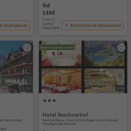
Od
148€
1 noc / 2
osob(y)
at dostupnost
Zkontrolovat dostupnost
Včetně DPH
Rezervovatelné online
1/19
1/14
Hotel Reschnerhof
hgau/Val Venosta
Reschen/Resia, Graun im Vinschgau/Curon Venosta,
Vinschgau/Val Venosta
trum