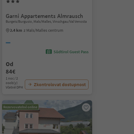
Garni Appartements Almrausch
Burgeis/Burgusio, Mals/Malles, Vinschgau/Val Venosta
2.4 km
z Mals/Malles centrum
Südtirol Guest Pass
Od
84€
1 noc / 2
osob(y)
Zkontrolovat dostupnost
Včetně DPH
Rezervovatelné online