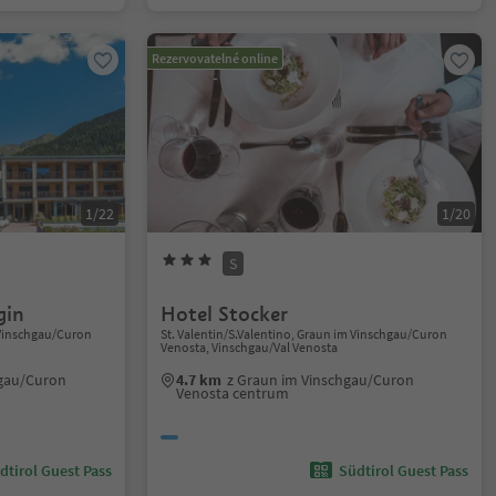
Rezervovatelné online
1/22
1/20
S
gin
Hotel Stocker
m Vinschgau/Curon
St. Valentin/S.Valentino, Graun im Vinschgau/Curon
Venosta, Vinschgau/Val Venosta
hgau/Curon
4.7 km
z Graun im Vinschgau/Curon
Venosta centrum
dtirol Guest Pass
Südtirol Guest Pass