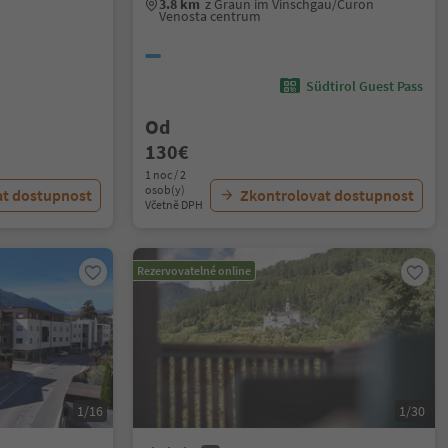
3.8 km
z Graun im Vinschgau/Curon
Venosta centrum
Südtirol Guest Pass
Od
130€
1 noc / 2
osob(y)
at dostupnost
Zkontrolovat dostupnost
Včetně DPH
Rezervovatelné online
1/16
1/30