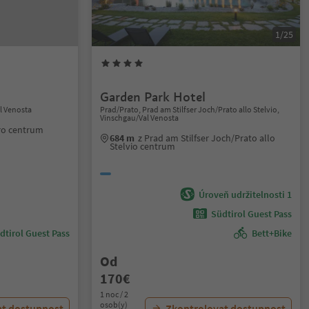
1/25
Garden Park Hotel
l Venosta
Prad/Prato, Prad am Stilfser Joch/Prato allo Stelvio,
Vinschgau/Val Venosta
ro centrum
684 m
z Prad am Stilfser Joch/Prato allo
Stelvio centrum
Úroveň udržitelnosti 1
Südtirol Guest Pass
dtirol Guest Pass
Bett+Bike
Od
170€
1 noc / 2
osob(y)
at dostupnost
Zkontrolovat dostupnost