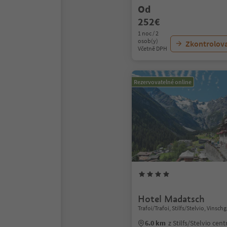
Od
252€
1 noc / 2
osob(y)
Zkontrolov
Včetně DPH
Rezervovatelné online
Hotel Madatsch
Trafoi/Trafoi, Stilfs/Stelvio, Vinsc
6.0 km
z Stilfs/Stelvio cen