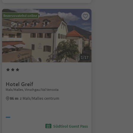
Rezervovatelné online
1/17
Hotel Greif
Mals/Malles, Vinschgau/Val Venosta
86 m
z Mals/Malles centrum
Südtirol Guest Pass