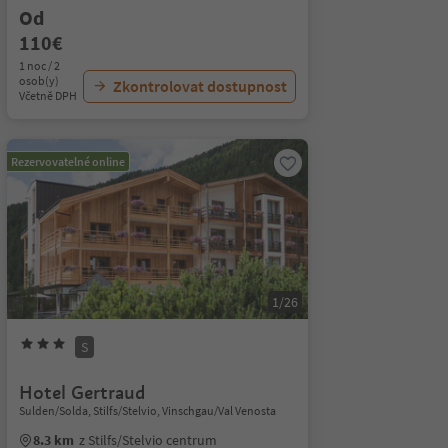
Od
110€
1 noc / 2
osob(y)
Zkontrolovat dostupnost
Včetně DPH
Rezervovatelné online
1/26
S
Hotel Gertraud
Sulden/Solda, Stilfs/Stelvio, Vinschgau/Val Venosta
8.3 km
z Stilfs/Stelvio centrum