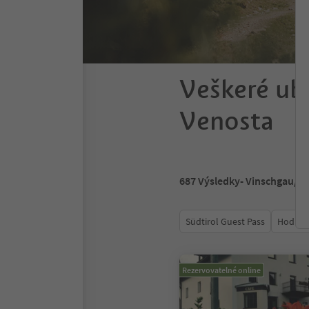
Veškeré ub
Venosta
687
Výsledky
- Vinschgau/Va
Südtirol Guest Pass
Hodnoc
Rezervovatelné online