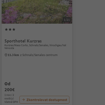
1/21
Sporthotel Kurzras
Kurzras/Maso Corto, Schnals/Senales, Vinschgau/Val
Venosta
11.3 km
z Schnals/Senales centrum
Od
200€
1 noc / 2
osob(y)
Zkontrolovat dostupnost
Včetně DPH