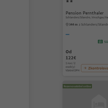
Pension Pernthaler
Schlanders/Silandro, Vinschgau/Va
344 m
z Schlanders/Siland
Sü
Od
122€
1 noc / 2
osob(y)
Zkontrolov
Včetně DPH
Rezervovatelné online