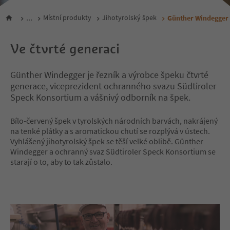
...
Místní produkty
Jihotyrolský špek
Günther Windegger
Ve čtvrté generaci
Günther Windegger je řezník a výrobce špeku čtvrté
generace, viceprezident ochranného svazu Südtiroler
Speck Konsortium a vášnivý odborník na špek.
Bílo-červený špek v tyrolských národních barvách, nakrájený
na tenké plátky a s aromatickou chutí se rozplývá v ústech.
Vyhlášený jihotyrolský špek se těší velké oblibě. Günther
Windegger a ochranný svaz Südtiroler Speck Konsortium se
starají o to, aby to tak zůstalo.