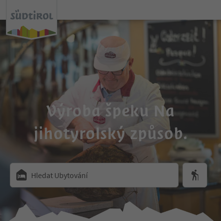
Výroba špeku Na
jihotyrolský způsob.
Hledat Ubytování