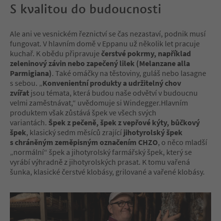
S kvalitou do budoucnosti
Ale ani ve vesnickém řeznictví se čas nezastaví, podnik musí
fungovat. V hlavním domě v Eppanu už několik let pracuje
kuchař. K obědu připravuje
čerstvé pokrmy, například
zeleninový závin nebo zapečený lilek (Melanzane alla
Parmigiana)
. Také omáčky na těstoviny, guláš nebo lasagne
s sebou. „
Konvenientní produkty a udržitelný chov
zvířat
jsou témata, která budou naše odvětví v budoucnu
velmi zaměstnávat,“ uvědomuje si Windegger.Hlavním
produktem však zůstává špek ve všech svých
variantách.
Špek z pečeně, špek z vepřové kýty, bůčkový
špek
, klasický sedm měsíců zrající
jihotyrolský špek
s chráněným zeměpisným označením CHZO
, o něco mladší
„normální“ špek a jihotyrolský farmářský špek, který se
vyrábí výhradně z jihotyrolských prasat. K tomu vařená
šunka, klasické čerstvé klobásy, grilované a vařené klobásy.