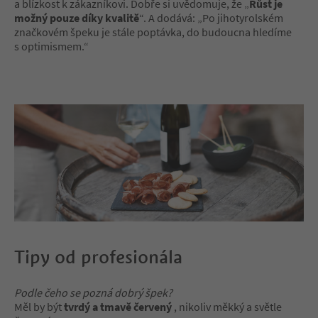
a blízkost k zákazníkovi. Dobře si uvědomuje, že „
Růst je
možný pouze díky kvalitě
“. A dodává: „Po jihotyrolském
značkovém špeku je stále poptávka, do budoucna hledíme
s optimismem.“
Tipy od profesionála
Podle čeho se pozná dobrý špek?
Měl by být
tvrdý a tmavě červený
, nikoliv měkký a světle