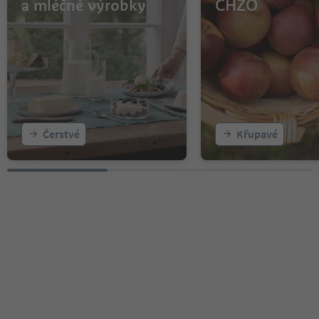
a mléčné výrobky
CHZO
Čerstvé
Křupavé