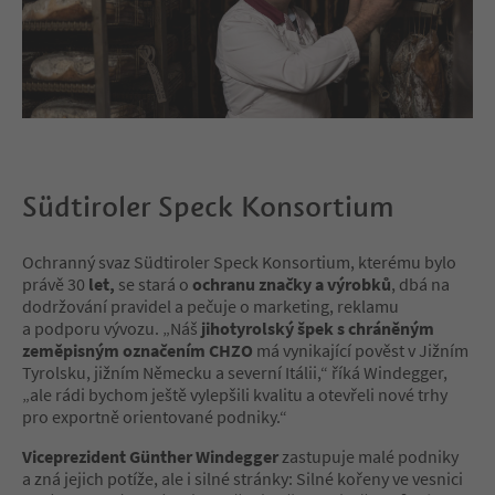
Südtiroler Speck Konsortium
Ochranný svaz Südtiroler Speck Konsortium, kterému bylo
právě 30
let,
se stará o
ochranu značky a výrobků
, dbá na
dodržování pravidel a pečuje o marketing, reklamu
a podporu vývozu. „Náš
jihotyrolský špek s chráněným
zeměpisným označením CHZO
má vynikající pověst v Jižním
Tyrolsku, jižním Německu a severní Itálii,“ říká Windegger,
„ale rádi bychom ještě vylepšili kvalitu a otevřeli nové trhy
pro exportně orientované podniky.“
Viceprezident Günther Windegger
zastupuje malé podniky
a zná jejich potíže, ale i silné stránky: Silné kořeny ve vesnici