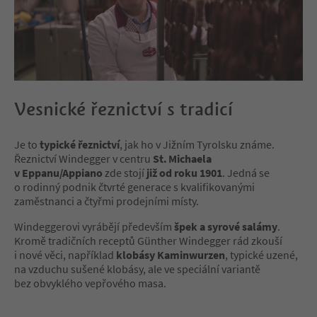
Vesnické řeznictví s tradicí
Je to
typické řeznictví
, jak ho v Jižním Tyrolsku známe.
Řeznictví Windegger v centru
St. Michaela
v Eppanu/Appiano
zde stojí
již od roku 1901
. Jedná se
o rodinný podnik čtvrté generace s kvalifikovanými
zaměstnanci a čtyřmi prodejními místy.
Windeggerovi vyrábějí především
špek a syrové salámy
.
Kromě tradičních receptů Günther Windegger rád zkouší
i nové věci, například
klobásy Kaminwurzen
, typické uzené,
na vzduchu sušené klobásy, ale ve speciální variantě
bez obvyklého vepřového masa.