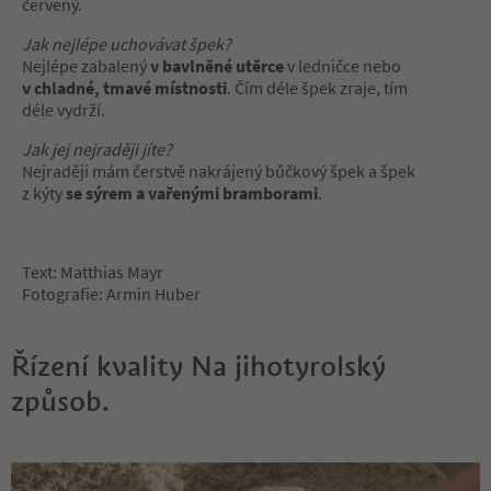
červený.
Jak nejlépe uchovávat špek?
Nejlépe zabalený
v bavlněné utěrce
v ledničce nebo
v chladné, tmavé místnosti
. Čím déle špek zraje, tím
déle vydrží.
Jak jej nejraději jíte?
Nejraději mám čerstvě nakrájený bůčkový špek a špek
z kýty
se sýrem a vařenými bramborami
.
Text: Matthias Mayr
Fotografie: Armin Huber
Řízení kvality Na jihotyrolský
způsob.