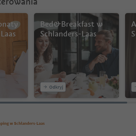
terowania
onaty
Bed&Breakfast w
A
-Laas
Schlanders-Laas
S
Odkryj
ping w Schlanders-Laas