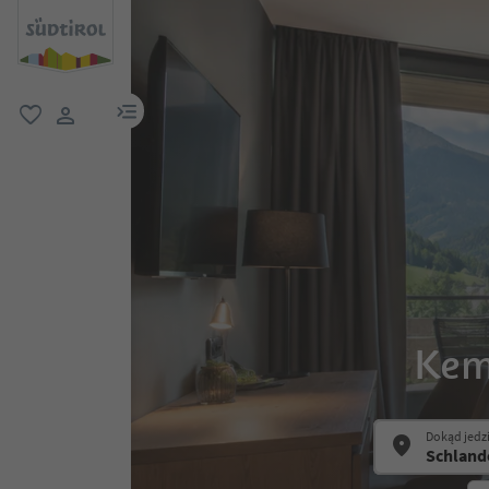
link menu
ulubione
link użytkownika
Kem
Dokąd jedz