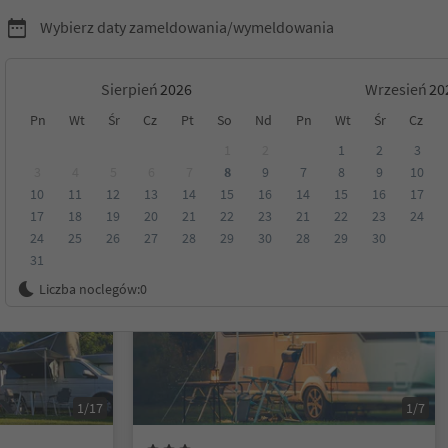
Wybierz daty zameldowania/wymeldowania
Sierpień
Wrzesień
Pn
Wt
Śr
Cz
Pt
So
Nd
Pn
Wt
Śr
Cz
dro-Laas/Lasa
1
2
1
2
3
3
4
5
6
7
8
9
7
8
9
10
10
11
12
13
14
15
16
14
15
16
17
Kategoria
Opcje wyżywienia
Ekologiczne zakwaterowanie
17
18
19
20
21
22
23
21
22
23
24
24
25
26
27
28
29
30
28
29
30
31
Na życzenie
Liczba noclegów:
0
1/17
1/7