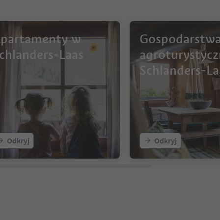
partamenty w
Gospodarstw
chlanders-Laas
agroturystyc
Schlanders-La
Odkryj
Odkryj