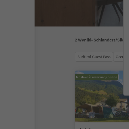
2
Wyniki
- Schlanders/Silan
Südtirol Guest Pass
Ocena
Możliwość rezerwacji online