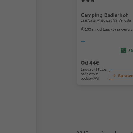
Camping Badlerhof
Laas/Lasa, Vinschgau/Val Venosta
199 m
od Laas/Lasa centr
Sü
Od 44€
1 nocleg / 2 liczba
osób w tym
Sprawd
podatek VAT
1