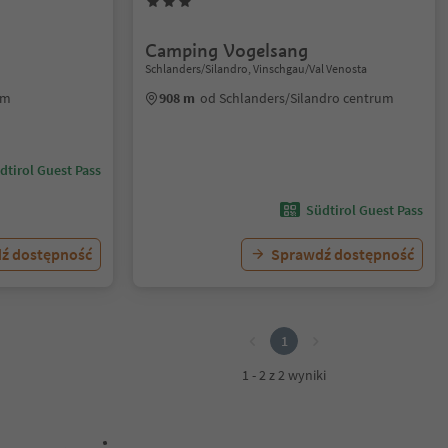
Camping Vogelsang
Schlanders/Silandro, Vinschgau/Val Venosta
um
908 m
od Schlanders/Silandro centrum
dtirol Guest Pass
Südtirol Guest Pass
ź dostępność
Sprawdź dostępność
1
1 - 2 z 2 wyniki