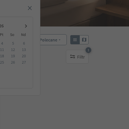
Pt
So
Nd
Polecane
Sortuj według:
4
5
6
11
12
13
1
18
19
20
Filtr
1 aktywny filtr
25
26
27