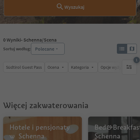
Wyszukaj
0
Wyniki
- Schenna/Scena
Polecane
Sortuj według:
1
Südtirol Guest Pass
Ocena
Kategoria
Opcje wyżywienia
1 aktywn
Więcej zakwaterowania
Hotele i pensjonaty
Bed&Breakfas
w Schenna
Schenna