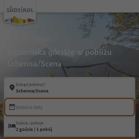
Schroniska górskie w pobliżu
Schenna/Scena
Dokąd jedziesz?
Schenna/Scena
Wybierz daty
Goście i pokoje
2 goście / 1 pokój